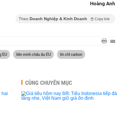
Hoàng Anh
Theo
Doanh Nghiệp & Kinh Doanh
Copy link
g EU
liên minh châu âu EU
tín chỉ carbon
CÙNG CHUYÊN MỤC