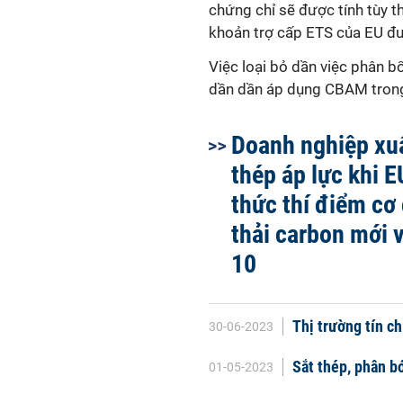
chứng chỉ sẽ được tính tùy t
khoản trợ cấp ETS của EU đượ
Việc loại bỏ dần việc phân b
dần dần áp dụng CBAM trong
Doanh nghiệp xu
thép áp lực khi E
thức thí điểm cơ
thải carbon mới 
10
Thị trường tín c
30-06-2023
Sắt thép, phân b
01-05-2023