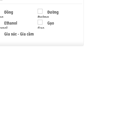
Đồng
Đường
Ethanol
Gạo
Gia súc - Gia cầm
Giấy
Gỗ
Hạt điều
Hồ tiêu - Hạt tiêu
Khí đốt
Kim loại khác
Mắc ca
Muối
Ngũ cốc
Nhựa - Hạt nhựa
Palladium
Phân bón