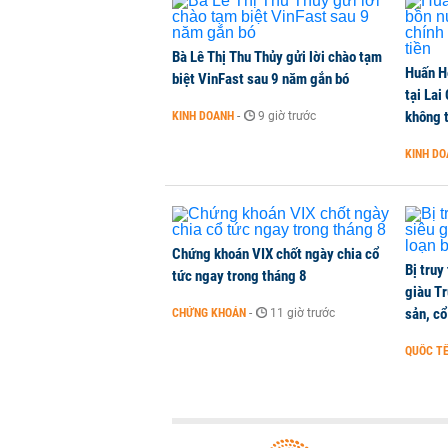
KINH DOANH
-
1 phút trước
Bà Lê Thị Thu Thủy gửi lời chào tạm
Huấn H
Dự án Sheraton Phú Quốc bị buộc
biệt VinFast sau 9 năm gắn bó
tại Lai
NHÀ ĐẤT
-
1 phút trước
không t
KINH DOANH
-
9 giờ trước
KINH D
15.000 nhà đầu tư 0 tuổi có tài 
phiếu tích sản cho con
QUỐC TẾ
-
1 phút trước
Chứng khoán VIX chốt ngày chia cổ
Bị truy
tức ngay trong tháng 8
giàu Tr
sản, cổ
CHỨNG KHOÁN
-
11 giờ trước
QUỐC T