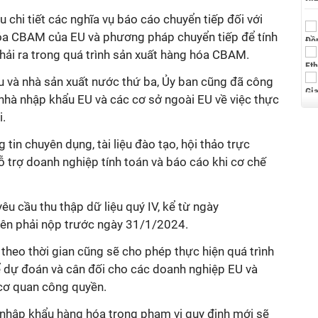
u chi tiết các nghĩa vụ báo cáo chuyển tiếp đối với
a CBAM của EU và phương pháp chuyển tiếp để tính
 thải ra trong quá trình sản xuất hàng hóa CBAM.
u và nhà sản xuất nước thứ ba, Ủy ban cũng đã công
hà nhập khẩu EU và các cơ sở ngoài EU về việc thực
i.
tin chuyên dụng, tài liệu đào tạo, hội thảo trực
 trợ doanh nghiệp tính toán và báo cáo khi cơ chế
u cầu thu thập dữ liệu quý IV, kể từ ngày
iên phải nộp trước ngày 31/1/2024.
heo thời gian cũng sẽ cho phép thực hiện quá trình
hể dự đoán và cân đối cho các doanh nghiệp EU và
cơ quan công quyền.
à nhập khẩu hàng hóa trong phạm vi quy định mới sẽ