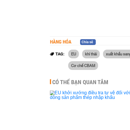
HÀNG HÓA
Chia sẻ
EU
khí thải
xuất khẩu san
TAG:
Cơ chế CBAM
CÓ THỂ BẠN QUAN TÂM