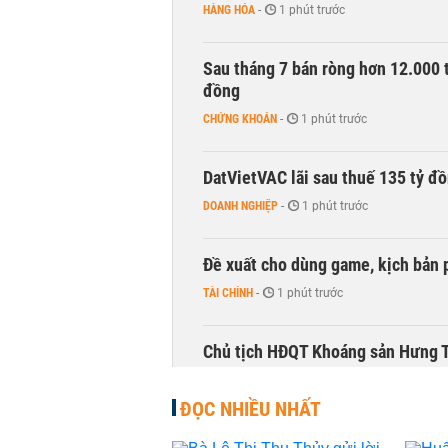
HÀNG HÓA
-
1 phút trước
Sau tháng 7 bán ròng hơn 12.000 
đồng
CHỨNG KHOÁN
-
1 phút trước
DatVietVAC lãi sau thuế 135 tỷ đ
DOANH NGHIỆP
-
1 phút trước
Đề xuất cho dùng game, kịch bản 
TÀI CHÍNH
-
1 phút trước
Chủ tịch HĐQT Khoáng sản Hưng Th
DOANH NGHIỆP
-
1 phút trước
ĐỌC NHIỀU NHẤT
Công ty 100 tỷ của Huấn Hoa Hồng 