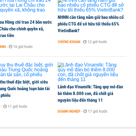
NHNN cần tăng nắm giữ bao nhiêu cổ
oa Hồng chỉ trao 24 bồn nước
 chấm dứt hoạt động
phiếu CTG để sở hữu tối thiểu 65%
 Châu cho chính quyền xã,
VietinBank?
rao tiền
CHỨNG KHOÁN
-
12 giờ trước
OANH
-
16 giờ trước
khoản chứng khoán: Phụ huynh Hàn Quốc đổ xô mua cổ
 thu thuế đặc biệt, giới siêu
Lãnh đạo Vinamilk: Tăng quy mô đàn
ung Quốc hoảng loạn bán tài
bò thêm 8.000 con, đã chốt giá
 phiếu
nguyên liệu đến tháng 11
Ế
-
11 giờ trước
DOANH NGHIỆP
-
17 giờ trước