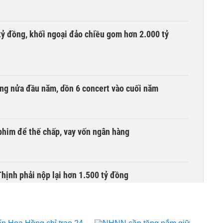
tỷ đồng, khối ngoại đảo chiều gom hơn 2.000 tỷ
ồng nửa đầu năm, dồn 6 concert vào cuối năm
phim để thế chấp, vay vốn ngân hàng
ịnh phải nộp lại hơn 1.500 tỷ đồng
bỗng dưng ‘biến mất’, một công ty khác đã giải thể