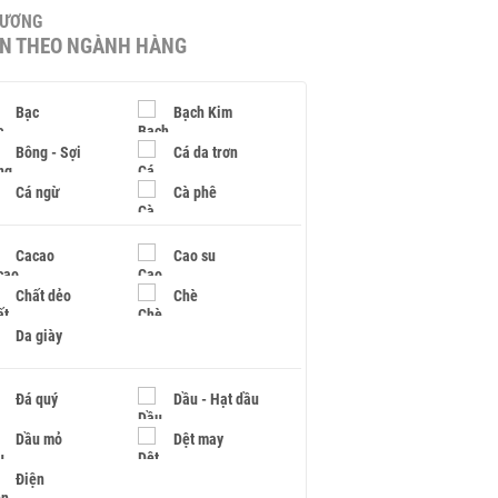
HƯƠNG
IN THEO NGÀNH HÀNG
Bạc
Bạch Kim
Bông - Sợi
Cá da trơn
Cá ngừ
Cà phê
Cacao
Cao su
Chất dẻo
Chè
Da giày
Đá quý
Dầu - Hạt dầu
Dầu mỏ
Dệt may
Điện