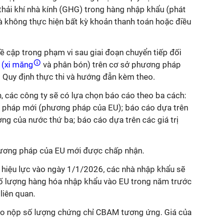
thải khí nhà kính (GHG) trong hàng nhập khẩu (phát
 mà không thực hiện bất kỳ khoản thanh toán hoặc điều
đề cập trong phạm vi sau giai đoạn chuyển tiếp đối
h
(xi măng
và phân bón) trên cơ sở phương pháp
g Quy định thực thi và hướng đẫn kèm theo.
, các công ty sẽ có lựa chọn báo cáo theo ba cách:
 pháp mới (phương pháp của EU); báo cáo dựa trên
ng của nước thứ ba; báo cáo dựa trên các giá trị
hương pháp của EU mới được chấp nhận.
ó hiệu lực vào ngày 1/1/2026, các nhà nhập khẩu sẽ
ố lượng hàng hóa nhập khẩu vào EU trong năm trước
liên quan.
ao nộp số lượng chứng chỉ CBAM tương ứng. Giá của