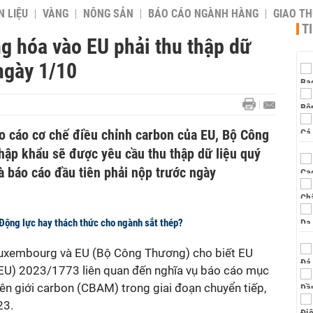
 LIỆU
VÀNG
NÔNG SẢN
BÁO CÁO NGÀNH HÀNG
GIAO T
T
g hóa vào EU phải thu thập dữ
ngày 1/10
o cáo cơ chế điều chỉnh carbon của EU, Bộ Công
hập khẩu sẽ được yêu cầu thu thập dữ liệu quý
à báo cáo đầu tiên phải nộp trước ngày
ộng lực hay thách thức cho ngành sắt thép?
 Luxembourg và EU (Bộ Công Thương) cho biết EU
(EU) 2023/1773 liên quan đến nghĩa vụ báo cáo mục
iên giới carbon (CBAM) trong giai đoạn chuyển tiếp,
23.