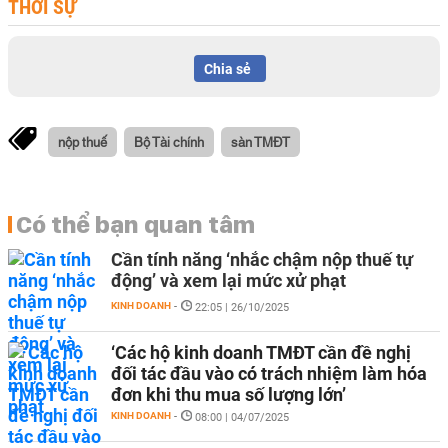
THỜI SỰ
Chia sẻ
nộp thuế
Bộ Tài chính
sàn TMĐT
Có thể bạn quan tâm
Cần tính năng ‘nhắc chậm nộp thuế tự
động’ và xem lại mức xử phạt
KINH DOANH
-
22:05 | 26/10/2025
‘Các hộ kinh doanh TMĐT cần đề nghị
đối tác đầu vào có trách nhiệm làm hóa
đơn khi thu mua số lượng lớn’
KINH DOANH
-
08:00 | 04/07/2025