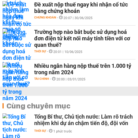
Đề xuất nộp thuế ngay khi nhận cổ tức
bằng chứng khoán
CHỨNG KHOÁN
-
20:07 | 30/06/2025
Trường hợp nào bắt buộc sử dụng hoá
đơn điện tử kết nối máy tính tiền với cơ
quan thuế?
THỜI SỰ
-
20:01 | 10/06/2025
Nhiều ngân hàng nộp thuế trên 1.000 tỷ
trong năm 2024
TÀI CHÍNH
-
20:00 | 03/01/2025
Cùng chuyên mục
Tổng Bí thư, Chủ tịch nước: Làm rõ trách
nhiệm khi dự án chậm tiến độ, đội vốn
THỜI SỰ
-
1 phút trước