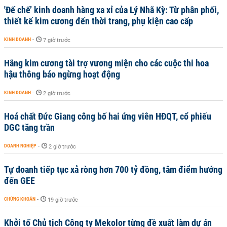
'Đế chế’ kinh doanh hàng xa xỉ của Lý Nhã Kỳ: Từ phân phối,
thiết kế kim cương đến thời trang, phụ kiện cao cấp
KINH DOANH
-
7 giờ trước
Hãng kim cương tài trợ vương miện cho các cuộc thi hoa
hậu thông báo ngừng hoạt động
KINH DOANH
-
2 giờ trước
Hoá chất Đức Giang công bố hai ứng viên HĐQT, cổ phiếu
DGC tăng trần
DOANH NGHIỆP
-
2 giờ trước
Tự doanh tiếp tục xả ròng hơn 700 tỷ đồng, tâm điểm hướng
đến GEE
CHỨNG KHOÁN
-
19 giờ trước
Khởi tố Chủ tịch Công ty Mekolor từng đề xuất làm dự án