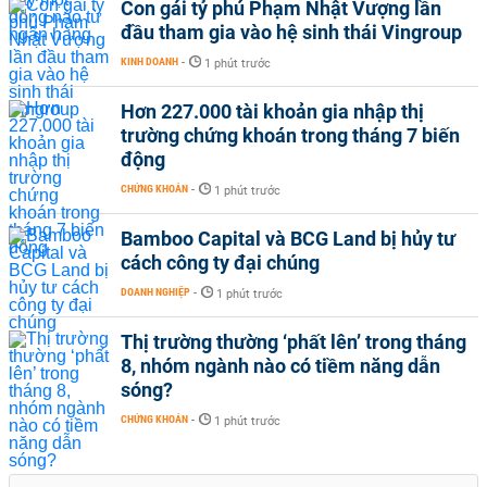
Con gái tỷ phú Phạm Nhật Vượng lần
đầu tham gia vào hệ sinh thái Vingroup
KINH DOANH
-
1 phút trước
Hơn 227.000 tài khoản gia nhập thị
trường chứng khoán trong tháng 7 biến
động
CHỨNG KHOÁN
-
1 phút trước
Bamboo Capital và BCG Land bị hủy tư
cách công ty đại chúng
DOANH NGHIỆP
-
1 phút trước
Thị trường thường ‘phất lên’ trong tháng
8, nhóm ngành nào có tiềm năng dẫn
sóng?
CHỨNG KHOÁN
-
1 phút trước