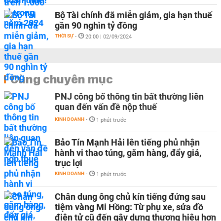
Bộ Tài chính đã miễn giảm, gia hạn thuế
gần 90 nghìn tỷ đồng
THỜI SỰ
-
20:00 | 02/09/2024
Cùng chuyên mục
PNJ công bố thông tin bất thường liên
quan đến vấn đề nộp thuế
KINH DOANH
-
1 phút trước
Bảo Tín Mạnh Hải lên tiếng phủ nhận
hành vi thao túng, găm hàng, đẩy giá,
trục lợi
KINH DOANH
-
1 phút trước
Chân dung ông chủ kín tiếng đứng sau
tiệm vàng Mi Hồng: Từ phụ xe, sửa đồ
điện tử cũ đến gây dựng thương hiệu hơn