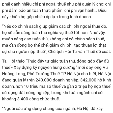
phải gánh nhiều chi phí ngoài thuế như phí quản lý chợ, chi
phí đảm bảo an toàn thực phẩm, chi phí vận hành… Điều
này khiến họ gặp nhiều áp lực trong kinh doanh.
“Nếu có chính sách giúp giảm các chi phí ngoài thuế đó,
họ sẽ sẵn sàng tuân thủ nghĩa vụ thuế tốt hơn. Như vậy,
muốn nâng cao tuân thủ, không chỉ có chính sách thuế,
mà cần đồng bộ thể chế, giảm chi phí, tạo thuận lợi thật
sự cho người nộp thuế”, Chủ tịch Hội Tư vấn Thuế đề xuất.
Tại Hội thảo "Thúc đẩy tự giác tuân thủ, đóng góp đầy đủ
thuế - Xây dựng kỷ nguyên hùng cường" mới đây, ông Vũ
Hoàng Long, Phó Trưởng Thuế TP Hà Nội cho biết, Hà Nội
đang quản lý trên 240.000 doanh nghiệp, 342.000 hộ kinh
doanh, hơn 10 triệu mã số thuế và gần 2 triệu hộ nộp thuế
sử dụng đất nông nghiệp, trong khi toàn ngành chỉ có
khoảng 3.400 công chức thuế.
“Ngoài các ứng dụng chung của ngành, Hà Nội đã xây