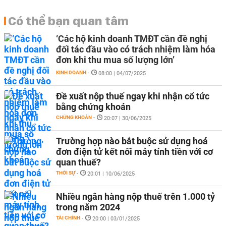
Có thể bạn quan tâm
‘Các hộ kinh doanh TMĐT cần đề nghị
đối tác đầu vào có trách nhiệm làm hóa
đơn khi thu mua số lượng lớn’
KINH DOANH
-
08:00 | 04/07/2025
Đề xuất nộp thuế ngay khi nhận cổ tức
bằng chứng khoán
CHỨNG KHOÁN
-
20:07 | 30/06/2025
Trường hợp nào bắt buộc sử dụng hoá
đơn điện tử kết nối máy tính tiền với cơ
quan thuế?
THỜI SỰ
-
20:01 | 10/06/2025
Nhiều ngân hàng nộp thuế trên 1.000 tỷ
trong năm 2024
TÀI CHÍNH
-
20:00 | 03/01/2025