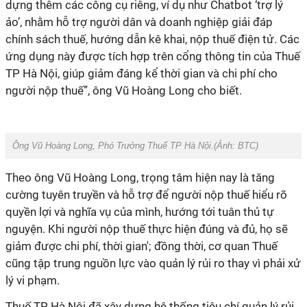
dựng thêm các công cụ riêng, ví dụ như Chatbot ‘trợ lý
ảo’, nhằm hỗ trợ người dân và doanh nghiệp giải đáp
chính sách thuế, hướng dẫn kê khai, nộp thuế điện tử. Các
ứng dụng này được tích hợp trên cổng thông tin của Thuế
TP Hà Nội, giúp giảm đáng kể thời gian và chi phí cho
người nộp thuế”, ông Vũ Hoàng Long cho biết.
Ông Vũ Hoàng Long, Phó Trưởng Thuế TP Hà Nội.(Ảnh:
BTC
)
Theo ông Vũ Hoàng Long, trọng tâm hiện nay là tăng
cường tuyên truyền và hỗ trợ để người nộp thuế hiểu rõ
quyền lợi và nghĩa vụ của mình, hướng tới tuân thủ tự
nguyện. Khi người nộp thuế thực hiện đúng và đủ, họ sẽ
giảm được chi phí, thời gian'; đồng thời, cơ quan Thuế
cũng tập trung nguồn lực vào quản lý rủi ro thay vì phải xử
lý vi phạm.
Thuế TP Hà Nội đã xây dựng hệ thống tiêu chí quản lý rủi