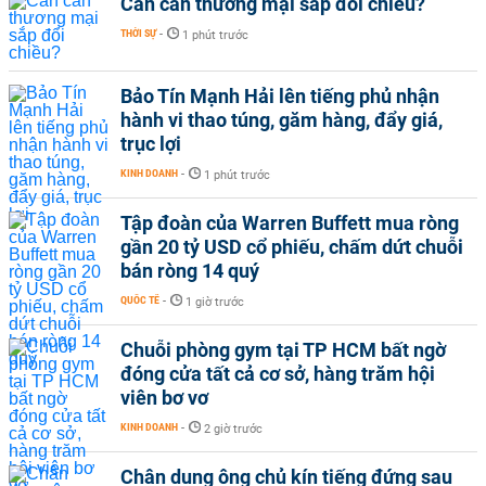
Cán cân thương mại sắp đổi chiều?
THỜI SỰ
-
1 phút trước
Bảo Tín Mạnh Hải lên tiếng phủ nhận
hành vi thao túng, găm hàng, đẩy giá,
trục lợi
KINH DOANH
-
1 phút trước
Tập đoàn của Warren Buffett mua ròng
gần 20 tỷ USD cổ phiếu, chấm dứt chuỗi
bán ròng 14 quý
QUỐC TẾ
-
1 giờ trước
Chuỗi phòng gym tại TP HCM bất ngờ
đóng cửa tất cả cơ sở, hàng trăm hội
viên bơ vơ
KINH DOANH
-
2 giờ trước
Chân dung ông chủ kín tiếng đứng sau