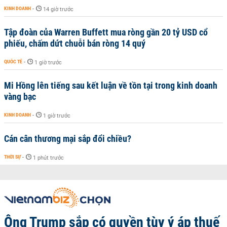
KINH DOANH
-
14 giờ trước
Tập đoàn của Warren Buffett mua ròng gần 20 tỷ USD cổ
phiếu, chấm dứt chuỗi bán ròng 14 quý
QUỐC TẾ
-
1 giờ trước
Mi Hồng lên tiếng sau kết luận về tồn tại trong kinh doanh
vàng bạc
KINH DOANH
-
1 giờ trước
Cán cân thương mại sắp đổi chiều?
THỜI SỰ
-
1 phút trước
Ông Trump sắp có quyền tùy ý áp thuế