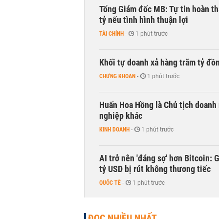
Tổng Giám đốc MB: Tự tin hoàn th
tỷ nếu tình hình thuận lợi
TÀI CHÍNH
-
1 phút trước
Khối tự doanh xả hàng trăm tỷ đồ
CHỨNG KHOÁN
-
1 phút trước
Huấn Hoa Hồng là Chủ tịch doanh 
nghiệp khác
KINH DOANH
-
1 phút trước
AI trở nên 'đáng sợ' hơn Bitcoin: 
tỷ USD bị rút không thương tiếc
QUỐC TẾ
-
1 phút trước
Doanh nghiệp duy nhất sản xuất v
ĐỌC NHIỀU NHẤT