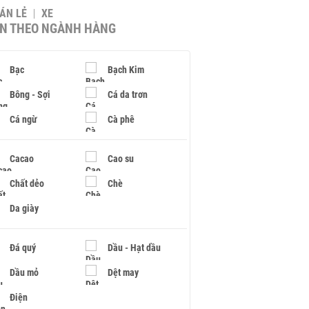
BÁN LẺ
XE
IN THEO NGÀNH HÀNG
Bạc
Bạch Kim
Bông - Sợi
Cá da trơn
Cá ngừ
Cà phê
Cacao
Cao su
Chất dẻo
Chè
Da giày
Đá quý
Dầu - Hạt dầu
Dầu mỏ
Dệt may
Điện