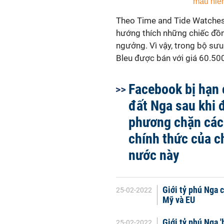
Theo Time and Tide Watches
hướng thích những chiếc đồn
ngưởng. Vì vậy, trong bộ sưu
Bleu được bán với giá 60.500
Facebook bị hạn 
đất Nga sau khi 
phương chặn các
chính thức của c
nước này
Giới tỷ phú Nga c
25-02-2022
Mỹ và EU
Giới tỷ phú Nga '
25-02-2022