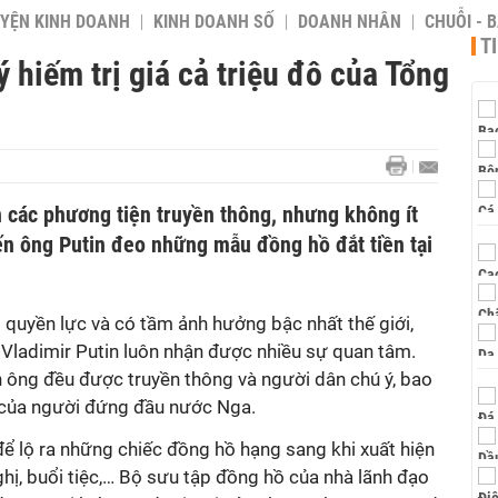
YỆN KINH DOANH
KINH DOANH SỐ
DOANH NHÂN
CHUỖI - 
T
 hiếm trị giá cả triệu đô của Tổng
n các phương tiện truyền thông, nhưng không ít
ến ông Putin đeo những mẫu đồng hồ đắt tiền tại
 quyền lực và có tầm ảnh hưởng bậc nhất thế giới,
 Vladimir Putin luôn nhận được nhiều sự quan tâm.
ến ông đều được truyền thông và người dân chú ý, bao
của người đứng đầu nước Nga.
để lộ ra những chiếc đồng hồ hạng sang khi xuất hiện
hị, buổi tiệc,… Bộ sưu tập đồng hồ của nhà lãnh đạo