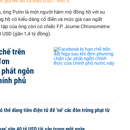
, ông Putin là một người hâm mộ đồng hồ với xu
g hồ có kiểu dáng cổ điển và mức giá cao ngất
 tập của ông còn có chiếc F.P. Journe Chronomètre
 USD (gần 1,4 tỷ đồng).
chế trên
đơn
 phát ngôn
hính phủ
ó thể dùng tiền điện tử để 'né' các đòn trừng phạt từ
bay' gần 40 tỷ USD tài sản trong một ngày