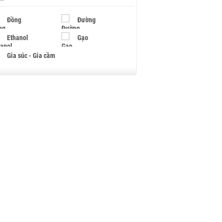
Đồng
Đường
Ethanol
Gạo
Gia súc - Gia cầm
Giấy
Gỗ
Hạt điều
Hồ tiêu - Hạt tiêu
Khí đốt
Kim loại khác
Mắc ca
Muối
Ngũ cốc
Nhựa - Hạt nhựa
Palladium
Phân bón