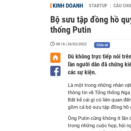
KINH DOANH
STARTUP
CÂU CHU
Bộ sưu tập đồng hồ quý
thống Putin
08:16 | 26/02/2022
Chia sẻ
Dù không trực tiếp nói trê
lần người dân đã chứng ki
các sự kiện.
Là một trong những nhân vật
thông tin về Tổng thống Nga
Bất kể cái gì có liên quan đ
gồm cả bộ sưu tập đồng hồ 
Ông Putin cũng không ít lần 
trong những cuộc họp, hội ng