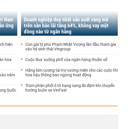
ệt Nam
Doanh nghiệp duy nhất sản xuất vàng mã
hản ứng
trên sàn báo lãi tăng 64%, không vay một
đồng nào từ ngân hàng
ch hiện
Con gái tỷ phú Phạm Nhật Vượng lần đầu tham gia
vào hệ sinh thái Vingroup
hán hòa
Cuộc đua 'xuống phố' của ngân hàng thuần số
Hãng kim cương tài trợ vương miện cho các cuộc thi
ử vào năm
hoa hậu thông báo ngừng hoạt động
Trùm phân phối ô tô hạng sang lãi đậm khi chuyển
rung Quốc
hướng buôn xe VinFast