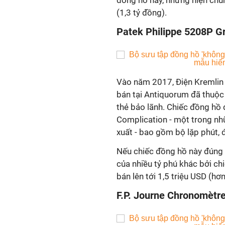
đồng hồ này, nhưng hiện chú
(1,3 tỷ đồng).
Patek Philippe 5208P G
Vào năm 2017, Điện Kremlin
bán tại Antiquorum đã thuộc 
thẻ bảo lãnh. Chiếc đồng hồ
Complication - một trong nh
xuất - bao gồm bộ lặp phút, 
Nếu chiếc đồng hồ này đúng 
của nhiều tỷ phú khác bởi c
bán lên tới 1,5 triệu USD (hơ
F.P. Journe Chronomètr