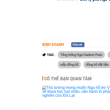
KINH DOANH
Chia sẻ
Tổng thống Nga Vladimir Putin
TAG:
mẫu đồng hồ
đồng hồ đắt tiền
CÓ THỂ BẠN QUAN TÂM