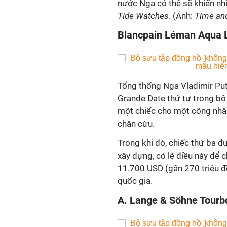
nước Nga có thể sẽ khiến nhi
Tide Watches
. (Ảnh:
Time an
Blancpain Léman Aqua 
Tổng thống Nga Vladimir Pu
Grande Date thứ tư trong bộ 
một chiếc cho một công nhân
chăn cừu.
Trong khi đó, chiếc thứ ba 
xây dựng, có lẽ điều này để 
11.700 USD (gần 270 triệu đ
quốc gia.
A. Lange & Söhne Tourbo