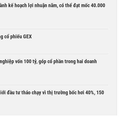
ành kế hoạch lợi nhuận năm, có thể đạt mốc 40.000
ng cổ phiếu GEX
nghiệp vốn 100 tỷ, góp cổ phần trong hai doanh
Giới đầu tư tháo chạy vì thị trường bốc hơi 40%, 150
àng mã trên sàn báo lãi tăng 64%, không vay một