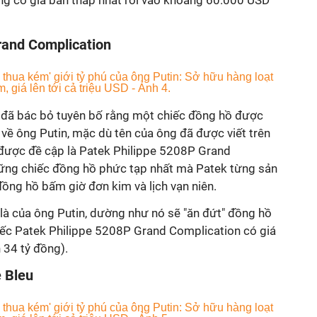
ng có giá bán thấp nhất rơi vào khoảng 60.000 USD
rand Complication
 đã bác bỏ tuyên bố rằng một chiếc đồng hồ được
về ông Putin, mặc dù tên của ông đã được viết trên
 được đề cập là Patek Philippe 5208P Grand
ững chiếc đồng hồ phức tạp nhất mà Patek từng sản
đồng hồ bấm giờ đơn kim và lịch vạn niên.
là của ông Putin, dường như nó sẽ "ăn đứt" đồng hồ
hiếc Patek Philippe 5208P Grand Complication có giá
n 34 tỷ đồng).
e Bleu