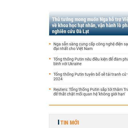
Thủ tướng mong muốn Nga hỗ trợ Vi
về khoa học hạt nhân, vận hành lò p
nghiên cứu Đà Lạt
Nga sẵn sàng cung cấp công nghệ điện sạ
đại nhất cho Việt Nam
Tổng thống Putin nêu điều kiện để đàm p
bình với Ukraine
Tổng thống Putin tuyên bố sẽ tái tranh c
2024
Reuters: Tổng thống Putin sắp tới thăm T
để thắt chặt mối quan hệ 'không giới hạn'
TIN MỚI