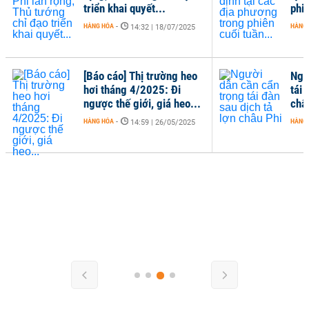
triển khai quyết...
phiê
HÀNG HÓA
-
HÀNG
14:32 | 18/07/2025
[Báo cáo] Thị trường heo
Ngư
hơi tháng 4/2025: Đi
tái 
ngược thế giới, giá heo...
châ
HÀNG HÓA
-
HÀNG
14:59 | 26/05/2025