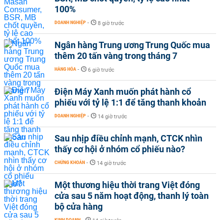
100%
DOANH NGHIỆP
-
8 giờ trước
Ngân hàng Trung ương Trung Quốc mua
thêm 20 tấn vàng trong tháng 7
HÀNG HÓA
-
6 giờ trước
Điện Máy Xanh muốn phát hành cổ
phiếu với tỷ lệ 1:1 để tăng thanh khoản
DOANH NGHIỆP
-
14 giờ trước
Sau nhịp điều chỉnh mạnh, CTCK nhìn
thấy cơ hội ở nhóm cổ phiếu nào?
CHỨNG KHOÁN
-
14 giờ trước
Một thương hiệu thời trang Việt đóng
cửa sau 5 năm hoạt động, thanh lý toàn
bộ cửa hàng
KINH DOANH