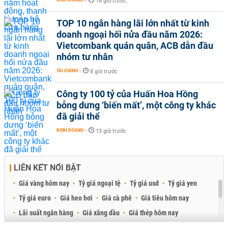
-
14 giờ trước
TOP 10 ngân hàng lãi lớn nhất từ kinh
doanh ngoại hối nửa đầu năm 2026:
Vietcombank quán quân, ACB dẫn đầu
nhóm tư nhân
TÀI CHÍNH
-
8 giờ trước
Công ty 100 tỷ của Huấn Hoa Hồng
bỗng dưng ‘biến mất’, một công ty khác
đã giải thể
KINH DOANH
-
13 giờ trước
LIÊN KẾT NỔI BẬT
Giá vàng hôm nay
Tỷ giá ngoại tệ
Tỷ giá usd
Tỷ giá yen
Tỷ giá euro
Giá heo hơi
Giá cà phê
Giá tiêu hôm nay
Lãi suất ngân hàng
Giá xăng dầu
Giá thép hôm nay
Giá sầu riêng
Giá thịt heo
Giá gạo
Giá cao su