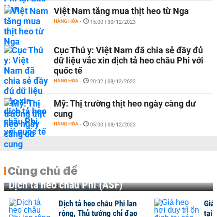
Việt Nam tăng mua thịt heo từ Nga
HÀNG HÓA
-
15:00 | 30/12/2023
Cục Thú y: Việt Nam đã chia sẻ đầy đủ
dữ liệu vắc xin dịch tả heo châu Phi với
quốc tế
HÀNG HÓA
-
20:32 | 08/12/2023
Mỹ: Thị trường thịt heo ngày càng dư
cung
HÀNG HÓA
-
05:00 | 08/12/2023
Cùng chủ đề
Dịch tả heo châu Phi (ASF)
Dịch tả heo châu Phi lan
Giá 
rộng, Thủ tướng chỉ đạo
tại