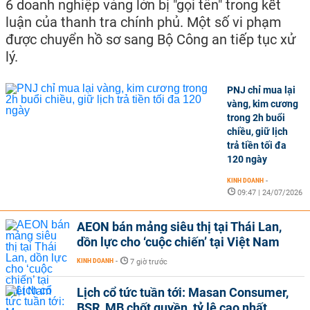
6 doanh nghiệp vàng lớn bị "gọi tên" trong kết
luận của thanh tra chính phủ. Một số vi phạm
được chuyển hồ sơ sang Bộ Công an tiếp tục xử
lý.
PNJ chỉ mua lại
vàng, kim cương
trong 2h buổi
chiều, giữ lịch
trả tiền tối đa
120 ngày
KINH DOANH
-
09:47 | 24/07/2026
AEON bán mảng siêu thị tại Thái Lan,
dồn lực cho ‘cuộc chiến’ tại Việt Nam
KINH DOANH
-
7 giờ trước
Lịch cổ tức tuần tới: Masan Consumer,
BSR, MB chốt quyền, tỷ lệ cao nhất