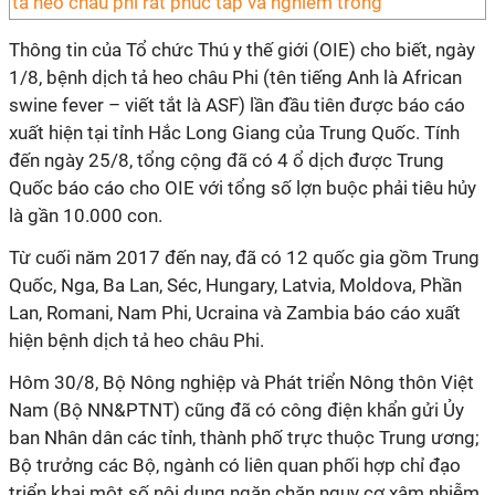
Thông tin của Tổ chức Thú y thế giới (OIE) cho biết, ngày
1/8, bệnh dịch tả heo châu Phi (tên tiếng Anh là African
swine fever – viết tắt là ASF) lần đầu tiên được báo cáo
xuất hiện tại tỉnh Hắc Long Giang của Trung Quốc. Tính
đến ngày 25/8, tổng cộng đã có 4 ổ dịch được Trung
Quốc báo cáo cho OIE với tổng số lợn buộc phải tiêu hủy
là gần 10.000 con.
Từ cuối năm 2017 đến nay, đã có 12 quốc gia gồm Trung
Quốc, Nga, Ba Lan, Séc, Hungary, Latvia, Moldova, Phần
Lan, Romani, Nam Phi, Ucraina và Zambia báo cáo xuất
hiện bệnh dịch tả heo châu Phi.
Hôm 30/8, Bộ Nông nghiệp và Phát triển Nông thôn Việt
Nam (Bộ NN&PTNT) cũng đã có công điện khẩn gửi Ủy
ban Nhân dân các tỉnh, thành phố trực thuộc Trung ương;
Bộ trưởng các Bộ, ngành có liên quan phối hợp chỉ đạo
triển khai một số nội dung ngăn chặn nguy cơ xâm nhiễm