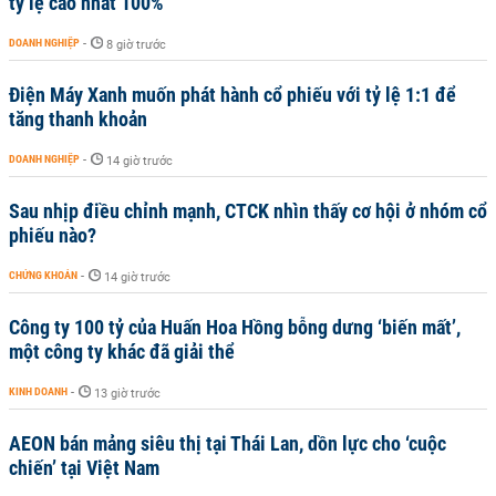
tỷ lệ cao nhất 100%
DOANH NGHIỆP
-
8 giờ trước
Điện Máy Xanh muốn phát hành cổ phiếu với tỷ lệ 1:1 để
tăng thanh khoản
DOANH NGHIỆP
-
14 giờ trước
Sau nhịp điều chỉnh mạnh, CTCK nhìn thấy cơ hội ở nhóm cổ
phiếu nào?
CHỨNG KHOÁN
-
14 giờ trước
Công ty 100 tỷ của Huấn Hoa Hồng bỗng dưng ‘biến mất’,
một công ty khác đã giải thể
KINH DOANH
-
13 giờ trước
AEON bán mảng siêu thị tại Thái Lan, dồn lực cho ‘cuộc
chiến’ tại Việt Nam