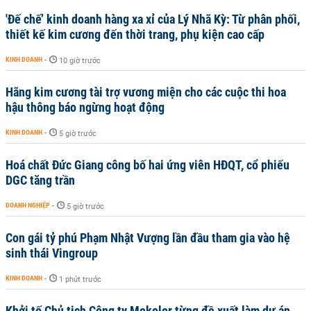
'Đế chế’ kinh doanh hàng xa xỉ của Lý Nhã Kỳ: Từ phân phối,
thiết kế kim cương đến thời trang, phụ kiện cao cấp
KINH DOANH
-
10 giờ trước
Hãng kim cương tài trợ vương miện cho các cuộc thi hoa
hậu thông báo ngừng hoạt động
KINH DOANH
-
5 giờ trước
Hoá chất Đức Giang công bố hai ứng viên HĐQT, cổ phiếu
DGC tăng trần
DOANH NGHIỆP
-
5 giờ trước
Con gái tỷ phú Phạm Nhật Vượng lần đầu tham gia vào hệ
sinh thái Vingroup
KINH DOANH
-
1 phút trước
Khởi tố Chủ tịch Công ty Mekolor từng đề xuất làm dự án