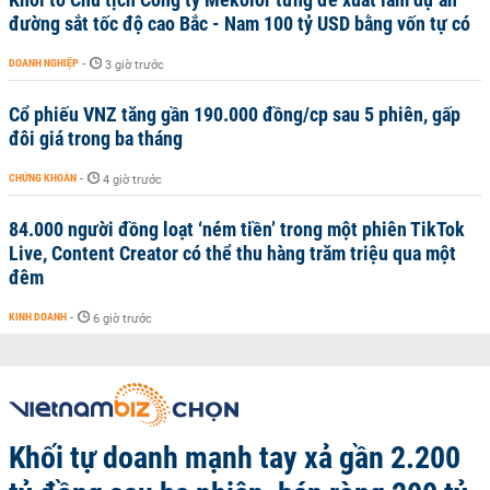
đường sắt tốc độ cao Bắc - Nam 100 tỷ USD bằng vốn tự có
DOANH NGHIỆP
-
3 giờ trước
Cổ phiếu VNZ tăng gần 190.000 đồng/cp sau 5 phiên, gấp
đôi giá trong ba tháng
CHỨNG KHOÁN
-
4 giờ trước
84.000 người đồng loạt ‘ném tiền’ trong một phiên TikTok
Live, Content Creator có thể thu hàng trăm triệu qua một
đêm
KINH DOANH
-
6 giờ trước
Khối tự doanh mạnh tay xả gần 2.200