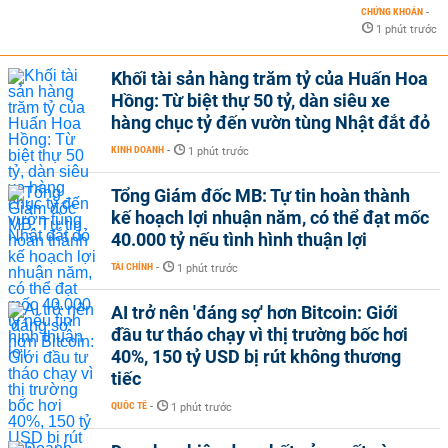
CHỨNG KHOÁN
-
1 phút trước
Khối tài sản hàng trăm tỷ của Huấn Hoa
Hồng: Từ biệt thự 50 tỷ, dàn siêu xe
hàng chục tỷ đến vườn tùng Nhật đắt đỏ
KINH DOANH
-
1 phút trước
Tổng Giám đốc MB: Tự tin hoàn thành
kế hoạch lợi nhuận năm, có thể đạt mốc
40.000 tỷ nếu tình hình thuận lợi
TÀI CHÍNH
-
1 phút trước
AI trở nên 'đáng sợ' hơn Bitcoin: Giới
đầu tư tháo chạy vì thị trường bốc hơi
40%, 150 tỷ USD bị rút không thương
tiếc
QUỐC TẾ
-
1 phút trước