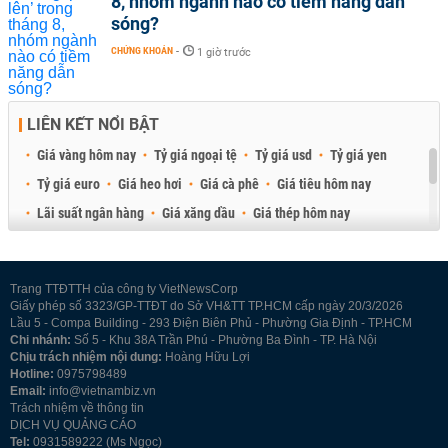
8, nhóm ngành nào có tiềm năng dẫn
sóng?
CHỨNG KHOÁN
-
1 giờ trước
LIÊN KẾT NỔI BẬT
Giá vàng hôm nay
Tỷ giá ngoại tệ
Tỷ giá usd
Tỷ giá yen
Tỷ giá euro
Giá heo hơi
Giá cà phê
Giá tiêu hôm nay
Lãi suất ngân hàng
Giá xăng dầu
Giá thép hôm nay
Giá sầu riêng
Giá thịt heo
Giá gạo
Giá cao su
Best Retail Brokers
Diễn đàn đầu tư Việt Nam 2026
Trang TTĐTTH của công ty VietNewsCorp
Giấy phép số 3323/GP-TTĐT do Sở VH&TT TP.HCM cấp ngày 20/3/2026
Lầu 5 - Compa Building - 293 Điện Biên Phủ - Phường Gia Định - TP.HCM
Chi nhánh:
Số 5 - Khu 38A Trần Phú - Phường Ba Đình - TP. Hà Nội
Chịu trách nhiệm nội dung:
Hoàng Hữu Lợi
Hotline:
0975798489
Email:
info@vietnambiz.vn
Trách nhiệm về thông tin
DỊCH VỤ QUẢNG CÁO
Tel:
0931589222 (Ms Ngọc)