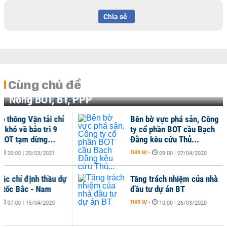
Chia sẻ
Cùng chủ đề
Nóng BOT, BT, PPP
Bên bờ vực phá sản, Công
Hạn
ty cổ phần BOT cầu Bạch
Cao
Đằng kêu cứu Thủ...
Thu
THỜI SỰ
-
THỜI 
09:00 | 07/04/2020
Tăng trách nhiệm của nhà
Ngu
đầu tư dự án BT
gia
THỜI SỰ
-
THỜI 
10:00 | 26/03/2020