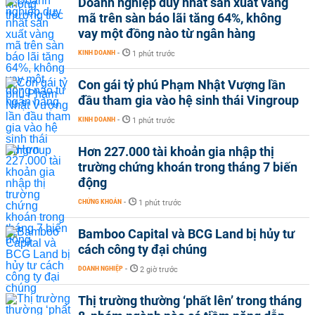
Doanh nghiệp duy nhất sản xuất vàng
mã trên sàn báo lãi tăng 64%, không
vay một đồng nào từ ngân hàng
KINH DOANH
-
1 phút trước
Con gái tỷ phú Phạm Nhật Vượng lần
đầu tham gia vào hệ sinh thái Vingroup
KINH DOANH
-
1 phút trước
Hơn 227.000 tài khoản gia nhập thị
trường chứng khoán trong tháng 7 biến
động
CHỨNG KHOÁN
-
1 phút trước
Bamboo Capital và BCG Land bị hủy tư
cách công ty đại chúng
DOANH NGHIỆP
-
2 giờ trước
Thị trường thường ‘phất lên’ trong tháng