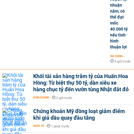
nhuận
năm, có
thể đạt
mốc
40.000 tỷ
nếu tình
hình
thuận lợi
TÀI CHÍNH
-
6 giờ trước
Khối tài sản hàng trăm tỷ của Huấn Hoa
Hồng: Từ biệt thự 50 tỷ, dàn siêu xe
hàng chục tỷ đến vườn tùng Nhật đắt đỏ
KINH DOANH
-
2 giờ trước
Chứng khoán Mỹ đồng loạt giảm điểm
khi giá dầu quay đầu tăng
QUỐC TẾ
-
1 phút trước