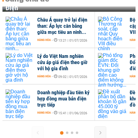
Điện
lại điện
Bộ Công Thương rà soát,
n bằng
cập nhật Quy hoạch điện
 ninh...
VIII điều chỉnh
HÀNG HÓA
-
 01/07/2026
10:56 | 23/06/2026
nghiên
Phó tổng giám đốc EVN:
theo giờ
Đổi khung giờ điện cao
điểm không ảnh hưởng...
HÀNG HÓA
-
 01/07/2026
08:12 | 11/06/2026
u tiên ký
Đề xuất phân bổ dần
án điện
khoản lỗ gần 45.000 tỷ
đồng vào giá điện
HÀNG HÓA
-
 01/06/2026
10:53 | 14/05/2026