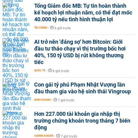
Tổng Giám đốc MB: Tự tin hoàn thành
kế hoạch lợi nhuận năm, có thể đạt mốc
40.000 tỷ nếu tình hình thuận lợi
TÀI CHÍNH
-
6 giờ trước
AI trở nên 'đáng sợ' hơn Bitcoin: Giới
đầu tư tháo chạy vì thị trường bốc hơi
40%, 150 tỷ USD bị rút không thương
tiếc
QUỐC TẾ
-
6 giờ trước
Con gái tỷ phú Phạm Nhật Vượng lần
đầu tham gia vào hệ sinh thái Vingroup
KINH DOANH
-
7 giờ trước
Hơn 227.000 tài khoản gia nhập thị
trường chứng khoán trong tháng 7 biến
động
CHỨNG KHOÁN
-
7 giờ trước