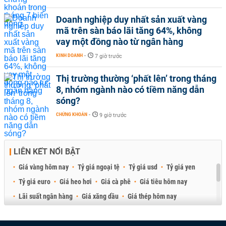
Doanh nghiệp duy nhất sản xuất vàng
mã trên sàn báo lãi tăng 64%, không
vay một đồng nào từ ngân hàng
KINH DOANH
-
7 giờ trước
Thị trường thường ‘phất lên’ trong tháng
8, nhóm ngành nào có tiềm năng dẫn
sóng?
CHỨNG KHOÁN
-
9 giờ trước
LIÊN KẾT NỔI BẬT
Giá vàng hôm nay
Tỷ giá ngoại tệ
Tỷ giá usd
Tỷ giá yen
Tỷ giá euro
Giá heo hơi
Giá cà phê
Giá tiêu hôm nay
Lãi suất ngân hàng
Giá xăng dầu
Giá thép hôm nay
Giá sầu riêng
Giá thịt heo
Giá gạo
Giá cao su
Best Retail Brokers
Diễn đàn đầu tư Việt Nam 2026