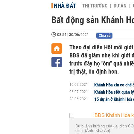
NHÀ ĐẤT
THỊ TRƯỜNG
DỰ ÁN
Bất động sản Khánh H
08:54 | 30/06/2021
Chia sẻ
Theo đại diện Hội môi giớ
BĐS đã giảm nhẹ khi giới đ
trước đây họ "ôm" quá nhiề
trị thật, ổn định hơn.
Khánh Hòa xin cơ chế 
10-07-2021
Khánh Hòa siết quản lý
06-07-2021
15 dự án ở Khánh Hoà 
28-06-2021
Dù bị ảnh hưởng của đại dịch CO
dịch. (Ảnh: Khải An).