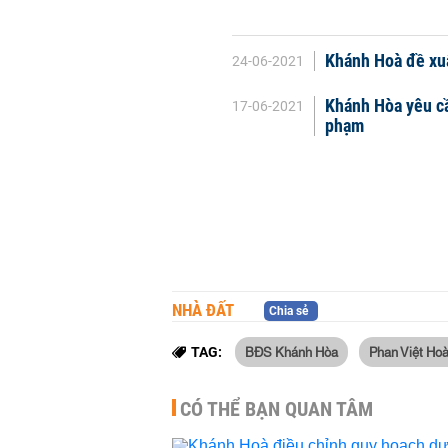
Khánh Hoà đề xuấ
24-06-2021
Khánh Hòa yêu cầ
17-06-2021
phạm
NHÀ ĐẤT
Chia sẻ
BĐS Khánh Hòa
Phan Việt Ho
TAG:
CÓ THỂ BẠN QUAN TÂM