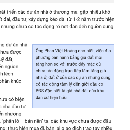
hát triển các dự án nhà ở thương mại gặp nhiều khó
t đai, đầu tư, xây dựng kéo dài từ 1-2 năm trước hiện
 nhưng chưa có tác động rõ nét dẫn đến nguồn cung
ựng dự án nhà
Ông Phan Việt Hoàng cho biết, việc địa
 chưa được
phương ban hành bảng giá đất mới
ỹ đất,
tăng hơn so với trước đây mặc dù
ến nguồn
chưa tác động trực tiếp làm tăng giá
h lệch
nhà ở, đất ở của các dự án nhưng cũng
 phân khúc
có tác động tâm lý đến giới đầu cơ
BĐS đặc biệt là giá nhà đất của khu
dân cư hiện hữu.
hưa có biện
c nhà đầu tư
yển nhượng
, "phân lô – bán nền'' tại các khu vực chưa được đầu
ng; thực hiện mua đi, bán lại giao dịch trao tay nhiều