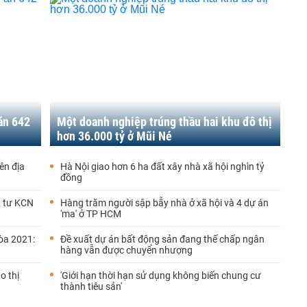
án 642
Một doanh nghiệp trúng thầu hai khu đô thị
hơn 36.000 tỷ ở Mũi Né
ên địa
Hà Nội giao hơn 6 ha đất xây nhà xã hội nghìn tỷ
đồng
u tư KCN
Hàng trăm người sập bẫy nhà ở xã hội và 4 dự án
'ma' ở TP HCM
òa 2021:
Đề xuất dự án bất động sản đang thế chấp ngân
hàng vẫn được chuyển nhượng
o thị
'Giới hạn thời hạn sử dụng không biến chung cư
thành tiêu sản'