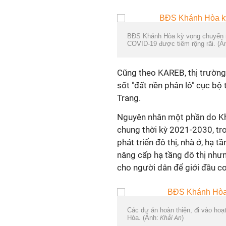
BĐS Khánh Hòa kỳ vọng chuyển m
COVID-19 được tiêm rộng rãi. (Ả
Cũng theo KAREB, thị trường
sốt "đất nền phân lô" cục bộ 
Trang.
Nguyên nhân một phần do Khá
chung thời kỳ 2021-2030, tro
phát triển đô thị, nhà ở, hạ t
nâng cấp hạ tầng đô thị nhưn
cho người dân để giới đầu cơ 
Các dự án hoàn thiện, đi vào ho
Hòa. (Ảnh:
Khải An
)