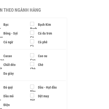
IN THEO NGÀNH HÀNG
Bạc
Bạch Kim
Bông - Sợi
Cá da trơn
Cá ngừ
Cà phê
Cacao
Cao su
Chất dẻo
Chè
Da giày
Đá quý
Dầu - Hạt dầu
Dầu mỏ
Dệt may
Điện