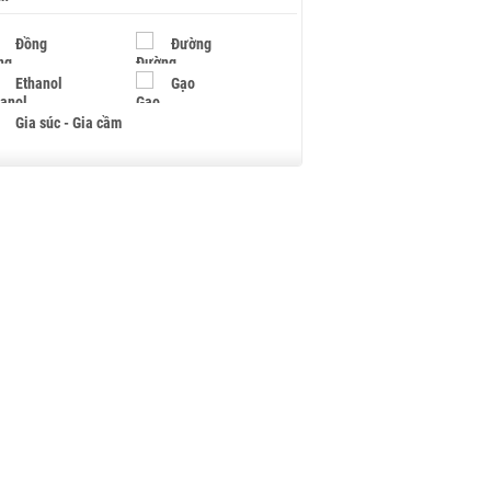
Đồng
Đường
Ethanol
Gạo
Gia súc - Gia cầm
Giấy
Gỗ
Hạt điều
Hồ tiêu - Hạt tiêu
Khí đốt
Kim loại khác
Mắc ca
Muối
Ngũ cốc
Nhựa - Hạt nhựa
Palladium
Phân bón