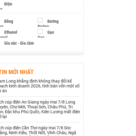
Điện
Đồng
Đường
Ethanol
Gạo
Gia súc - Gia cầm
Giấy
Gỗ
TIN MỚI NHẤT
Hạt điều
Hồ tiêu - Hạt tiêu
am Long khẳng định không thay đổi kế
Khí đốt
oạch kinh doanh 2026, tính bán vốn một số
ự án
Kim loại khác
Mắc ca
ịch cúp điện An Giang ngày mai 7/8 Long
yên, Chợ Mới, Thoại Sơn, Châu Phú, Tri
Muối
Ngũ cốc
ôn, Đặc khu Phú Quốc, Kiên Lương mất điện
ở lại
Nhựa - Hạt nhựa
ch cúp điện Cần Thơ ngày mai 7/8 Sóc
ăng, Ninh Kiều, Thốt Nốt, Vĩnh Châu, Ngã