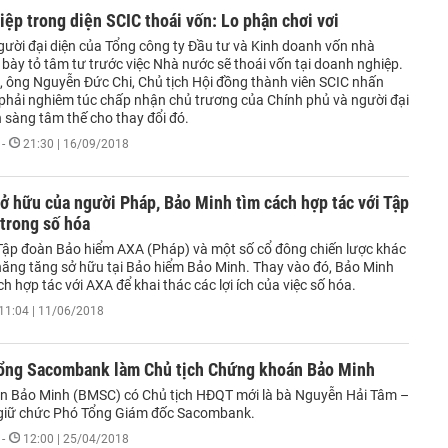
ệp trong diện SCIC thoái vốn: Lo phận chơi vơi
gười đại diện của Tổng công ty Đầu tư và Kinh doanh vốn nhà
bày tỏ tâm tư trước việc Nhà nước sẽ thoái vốn tại doanh nghiệp.
ó, ông Nguyễn Đức Chi, Chủ tịch Hội đồng thành viên SCIC nhấn
phải nghiêm túc chấp nhận chủ trương của Chính phủ và người đại
 sàng tâm thế cho thay đổi đó.
-
21:30 | 16/09/2018
ở hữu của người Pháp, Bảo Minh tìm cách hợp tác với Tập
trong số hóa
ập đoàn Bảo hiểm AXA (Pháp) và một số cổ đông chiến lược khác
năng tăng sở hữu tại Bảo hiểm Bảo Minh. Thay vào đó, Bảo Minh
h hợp tác với AXA để khai thác các lợi ích của việc số hóa.
11:04 | 11/06/2018
ổng Sacombank làm Chủ tịch Chứng khoán Bảo Minh
 Bảo Minh (BMSC) có Chủ tịch HĐQT mới là bà Nguyễn Hải Tâm –
giữ chức Phó Tổng Giám đốc Sacombank.
-
12:00 | 25/04/2018