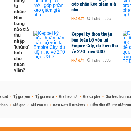
hàng
góp phần kéo giảm giá
tư
nhà
nhân:
Nhà
NHÀ ĐẤT
-
1 phút trước
băng
nào trả
Keppel ký thỏa thuận
thu
bán toàn bộ vốn tại
nhập
Empire City, dự kiến thu
'khủng'
về 270 triệu USD
hơn
cho
NHÀ ĐẤT
-
1 phút trước
nhân
viên?
á usd
Tỷ giá yen
Tỷ giá euro
Giá heo hơi
Giá cà phê
Giá tiêu hôm n
t heo
Giá gạo
Giá cao su
Best Retail Brokers
Diễn đàn đầu tư Việt N