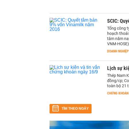
SCIC: Quy
Tổng công t
hoạch thoái 
tâm năm nay 
VNM-HOSE)
DOANH NGHIỆP
Lịch sự ki
Thép Nam Kim
đồng/cp; Co
toàn bộ 21 
CHỨNG KHOÁN
TÌM THEO NGÀY