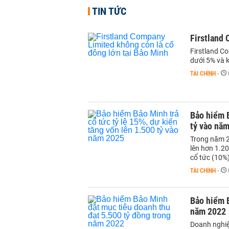
TIN TỨC
Firstland 
Firstland C
dưới 5% và k
TÀI CHÍNH
-
Bảo hiểm B
tỷ vào nă
Trong năm 2
lên hơn 1.20
cổ tức (10%)
TÀI CHÍNH
-
Bảo hiểm B
năm 2022
Doanh nghiệ