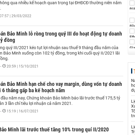
thông qua nhiều kế hoạch quan trọng tại ĐHĐCĐ thường niên năm
.
07:57 | 29/03/2022
n Bảo Minh lỗ ròng trong quý III do hoạt động tự doanh
tỷ đồng
ong quý III/2021 kéo tụt lợi nhuận sau thuế 9 tháng đầu năm của
 Bảo Minh xuống còn 102 tỷ đồng, trong khi cuối quý II/2021 lãi
đồng.
-
20:59 | 15/10/2021
N
án Bảo Minh hạn chế cho vay margin, dùng vốn tự doanh
h
ãi 6 tháng gấp ba kế hoạch năm
d
 đầu năm nay, Chứng khoán Bảo Minh báo lãi trước thuế 175,5 tỷ
L
n 3 lần chỉ tiêu lợi nhuận cả năm 2021.
Xu
T
-
15:19 | 16/07/2021
tr
Lị
ảo Minh lãi trước thuế tăng 10% trong quí II/2020
Tr