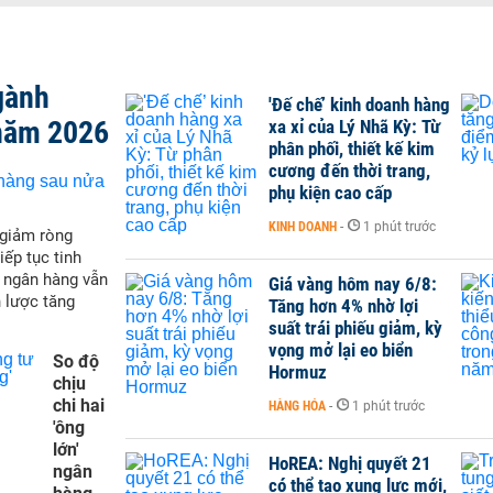
gành
'Đế chế’ kinh doanh hàng
năm 2026
xa xỉ của Lý Nhã Kỳ: Từ
phân phối, thiết kế kim
cương đến thời trang,
phụ kiện cao cấp
KINH DOANH
-
1 phút trước
 giảm ròng
iếp tục tinh
t ngân hàng vẫn
Giá vàng hôm nay 6/8:
 lược tăng
Tăng hơn 4% nhờ lợi
suất trái phiếu giảm, kỳ
vọng mở lại eo biển
So độ
Hormuz
chịu
chi hai
HÀNG HÓA
-
1 phút trước
'ông
lớn'
HoREA: Nghị quyết 21
ngân
có thể tạo xung lực mới,