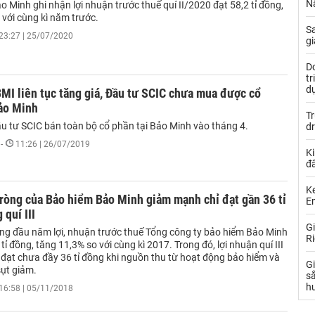
N
 Minh ghi nhận lợi nhuận trước thuế quí II/2020 đạt 58,2 tỉ đồng,
 với cùng kì năm trước.
S
23:27 | 25/07/2020
gi
Do
t
d
MI liên tục tăng giá, Đầu tư SCIC chưa mua được cổ
Bảo Minh
Tr
ầu tư SCIC bán toàn bộ cổ phần tại Bảo Minh vào tháng 4.
d
-
11:26 | 26/07/2019
Ki
đ
Ke
ròng của Bảo hiểm Bảo Minh giảm mạnh chỉ đạt gần 36 tỉ
Em
 quí III
Gi
áng đầu năm lợi, nhuận trước thuế Tổng công ty bảo hiểm Bảo Minh
Ri
tỉ đồng, tăng 11,3% so với cùng kì 2017. Trong đó, lợi nhuận quí III
 đạt chưa đầy 36 tỉ đồng khi nguồn thu từ hoạt động bảo hiểm và
Gi
sụt giảm.
sắ
hư
16:58 | 05/11/2018