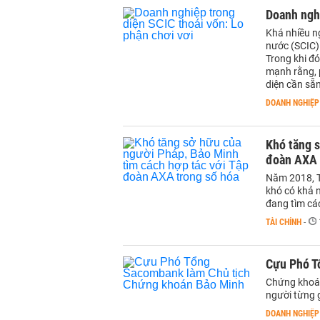
Doanh nghi
Khá nhiều n
nước (SCIC) 
Trong khi đ
mạnh rằng, 
diện cần sẵn
DOANH NGHIỆP
Khó tăng s
đoàn AXA 
Năm 2018, T
khó có khả 
đang tìm các
TÀI CHÍNH
-
Cựu Phó T
Chứng khoán
người từng 
DOANH NGHIỆP