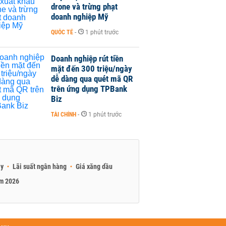
drone và trừng phạt
doanh nghiệp Mỹ
QUỐC TẾ
-
1 phút trước
Doanh nghiệp rút tiền
mặt đến 300 triệu/ngày
dễ dàng qua quét mã QR
trên ứng dụng TPBank
Biz
TÀI CHÍNH
-
1 phút trước
ay
Lãi suất ngân hàng
Giá xăng dầu
am 2026