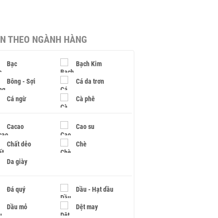
IN THEO NGÀNH HÀNG
Bạc
Bạch Kim
Bông - Sợi
Cá da trơn
Cá ngừ
Cà phê
Cacao
Cao su
Chất dẻo
Chè
Da giày
Đá quý
Dầu - Hạt dầu
Dầu mỏ
Dệt may