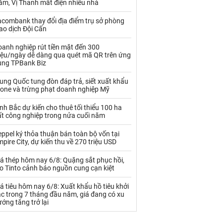
ăm, Vị Thanh mất điện nhiều nhà
Palladium
Phân bón
acombank thay đổi địa điểm trụ sở phòng
Rau - Củ -Quả
Sắt thép
ao dịch Đội Cấn
Sữa
anh nghiệp rút tiền mặt đến 300
riệu/ngày dễ dàng qua quét mã QR trên ứng
ụng TPBank Biz
Than
Thức ăn chăn nuôi
ung Quốc tung đòn đáp trả, siết xuất khẩu
Thủy hải sản khác
Tôm
rone và trừng phạt doanh nghiệp Mỹ
Vàng
nh Bắc dự kiến cho thuê tối thiểu 100 ha
ất công nghiệp trong nửa cuối năm
VLXD khác
Xăng dầu
ppel ký thỏa thuận bán toàn bộ vốn tại
pire City, dự kiến thu về 270 triệu USD
Xi măng - Clynker
á thép hôm nay 6/8: Quặng sắt phục hồi,
o Tinto cảnh báo nguồn cung cạn kiệt
á tiêu hôm nay 6/8: Xuất khẩu hồ tiêu khởi
c trong 7 tháng đầu năm, giá đang có xu
ớng tăng trở lại