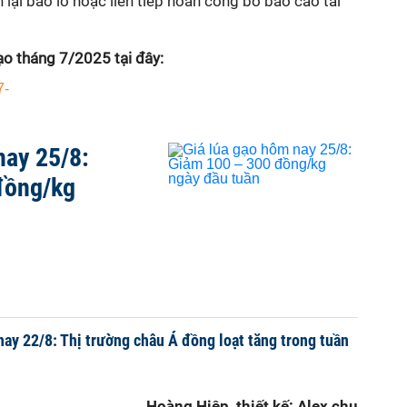
 lại báo lỗ hoặc liên tiếp hoãn công bố báo cáo tài
gạo tháng 7/2025 tại đây:
7-
nay 25/8:
đồng/kg
nay 22/8: Thị trường châu Á đồng loạt tăng trong tuần
Hoàng Hiệp, thiết kế: Alex chu