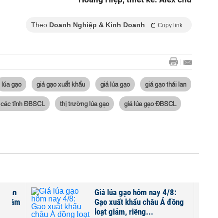
Theo
Doanh Nghiệp & Kinh Doanh
Copy link
lúa gạo
giá gạo xuất khẩu
giá lúa gạo
giá gạo thái lan
ại các tỉnh ĐBSCL
thị trường lúa gạo
giá lúa gạo ĐBSCL
i Lan
Giá lúa gạo hôm nay 4/8:
ng năm
Gạo xuất khẩu châu Á đồng
loạt giảm, riêng...