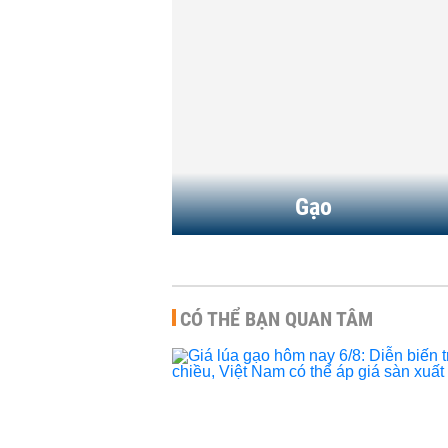
A
-
14:00 | 07/08/2026
HÀNG HÓA
-
09:57 | 06/0
a gạo hôm nay 6/8:
Giá lúa gạo hôm nay 5
ến trái chiều, Việt
Lúa tươi bật tăng trở l
thể áp giá...
HÀNG HÓA
-
12:57 | 05/0
A
-
13:49 | 06/08/2026
Gạo
CÓ THỂ BẠN QUAN TÂM