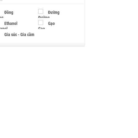
Đồng
Đường
Ethanol
Gạo
Gia súc - Gia cầm
Giấy
Gỗ
Hạt điều
Hồ tiêu - Hạt tiêu
Khí đốt
Kim loại khác
Mắc ca
Muối
Ngũ cốc
Nhựa - Hạt nhựa
Palladium
Phân bón