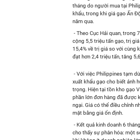
tháng do người mua tại Phili
khẩu, trong khi giá gạo Ấn 
năm qua.
-
Theo Cục Hải quan,
trong 7
cộng 5,5 triệu tấn gạo, trị g
15,4% về trị giá so với cùng
đạt hơn 2,4 triệu tấn, tăng 5
-
Với việc Philippines tạm d
xuất khẩu gạo cho biết ảnh 
trọng. Hiện tại tồn kho gạo 
phần lớn đơn hàng đã được ký
ngại. Giá có thể điều chỉnh n
mặt bằng giá ổn định.
-
Kết quả kinh doanh 6 thán
cho thấy sự phân hóa: một số