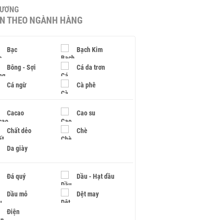
HƯƠNG
IN THEO NGÀNH HÀNG
Bạc
Bạch Kim
Bông - Sợi
Cá da trơn
Cá ngừ
Cà phê
Cacao
Cao su
Chất dẻo
Chè
Da giày
Đá quý
Dầu - Hạt dầu
Dầu mỏ
Dệt may
Điện