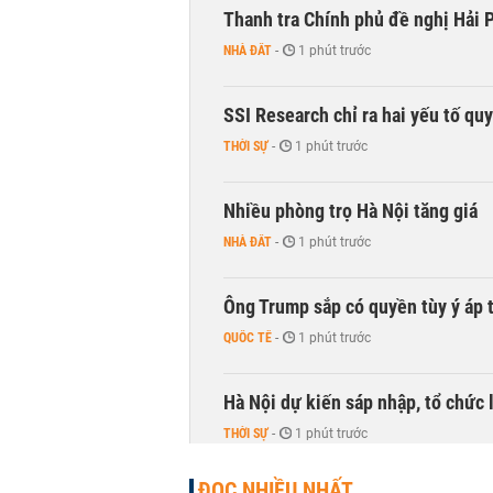
Thanh tra Chính phủ đề nghị Hải P
NHÀ ĐẤT
-
1 phút trước
SSI Research chỉ ra hai yếu tố qu
THỜI SỰ
-
1 phút trước
Nhiều phòng trọ Hà Nội tăng giá
NHÀ ĐẤT
-
1 phút trước
Ông Trump sắp có quyền tùy ý áp 
QUỐC TẾ
-
1 phút trước
Hà Nội dự kiến sáp nhập, tổ chức 
THỜI SỰ
-
1 phút trước
ĐỌC NHIỀU NHẤT