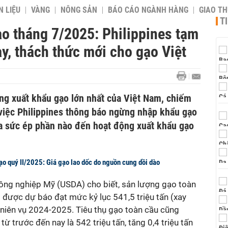
 LIỆU
VÀNG
NÔNG SẢN
BÁO CÁO NGÀNH HÀNG
GIAO T
T
ạo tháng 7/2025: Philippines tạm
y, thách thức mới cho gạo Việt
ường xuất khẩu gạo lớn nhất của Việt Nam, chiếm
 việc Philippines thông báo ngừng nhập khẩu gạo
ra sức ép phần nào đến hoạt động xuất khẩu gạo
ạo quý II/2025: Giá gạo lao dốc do nguồn cung dồi dào
ông nghiệp
Mỹ (USDA) cho biết, sản lượng gạo toàn
 được dự báo đạt mức kỷ lục 541,5 triệu tấn (xay
ới niên vụ 2024-2025. Tiêu thụ gạo toàn cầu cũng
 trước đến nay là 542 triệu tấn, tăng 0,4 triệu tấn