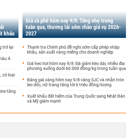
Giá cà phê hôm nay 9/8: Tăng nhẹ trong
ái
tuần qua, thương lái sớm chào giá vụ 2026-
ất khẩu
2027
 trở lại
Thanh tra Chính phủ đề nghị sớm cấp phép nhập
khẩu, sản xuất vàng miếng cho doanh nghiệp
châu Á
Giá heo hơi hôm nay 9/8: Đà giảm kéo dài, nhiều địa
phương xuống dưới 60.000 đồng/kg trong tuần qua
 có loại
Bảng giá vàng hôm nay 9/8 vàng SJC và nhẫn tròn
leo dốc, nữ trang tăng tới 6 triệu đồng/lượng
ine tăng
Xuất khẩu đất hiếm của Trung Quốc sang Nhật Bản
và Mỹ giảm mạnh