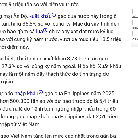
ơn 9 triệu tấn so với niên vụ trước.
g mại Ấn Độ,
xuất khẩu
gạo của nước này trong 6
 tấn, tăng 36,5% so với cùng kỳ. Mặc dù vậy,
tính đến
 Độ
bao gồm cả
lúa
chưa xay xát đạt mức kỷ lục
 so với cùng kỳ năm trước,
vượt xa mục tiêu 13,5 triệu
hời điểm này.
biết, Thái Lan đã xuất khẩu 3,73 triệu tấn gạo
 27,3% so với cùng kỳ năm ngoái. Hiệp hội Xuất khẩu
nay là một năm đầy thách thức do tình trạng dư
u giảm.
dự báo
nhập khẩu
gạo của Philippines năm 2025
 hơn 500.000 tấn so với dự báo trước đó là 5,4 triệu
đưa ra là do “lệnh tạm ngừng nhập khẩu trong 60
,
lượng gạo nhập khẩu
của
Philippines
đạt
2,51 triệu
nhập từ Việt Nam.
 gạo Việt Nam tăng lên mức cao nhất trong gần ba