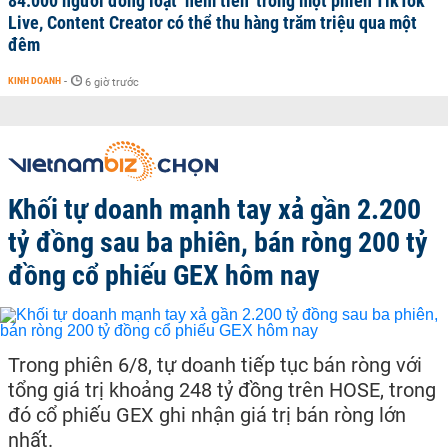
84.000 người đồng loạt ‘ném tiền’ trong một phiên TikTok
Live, Content Creator có thể thu hàng trăm triệu qua một
đêm
KINH DOANH
-
6 giờ trước
Khối tự doanh mạnh tay xả gần 2.200
tỷ đồng sau ba phiên, bán ròng 200 tỷ
đồng cổ phiếu GEX hôm nay
Trong phiên 6/8, tự doanh tiếp tục bán ròng với
tổng giá trị khoảng 248 tỷ đồng trên HOSE, trong
đó cổ phiếu GEX ghi nhận giá trị bán ròng lớn
nhất.