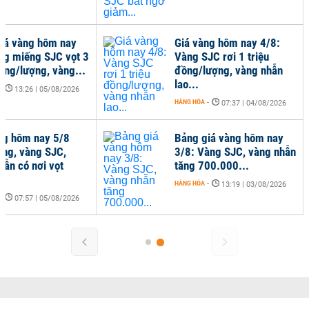
iá vàng hôm nay
Giá vàng hôm nay 4/8:
ng miếng SJC vọt 3
Vàng SJC rơi 1 triệu
đồng/lượng, vàng...
đồng/lượng, vàng nhẫn
lao...
-
13:26 | 05/08/2026
HÀNG HÓA
-
07:37 | 04/08/2026
ng hôm nay 5/8
Bảng giá vàng hôm nay
óng, vàng SJC,
3/8: Vàng SJC, vàng nhẫn
hẫn có nơi vọt
tăng 700.000...
HÀNG HÓA
-
13:19 | 03/08/2026
-
07:57 | 05/08/2026