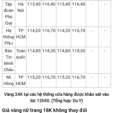
Tập
Hà
113,40
116,40
113,40
116,40
-
-
đoàn
Nội
Phú
Quý
Hệ
TP
114,20
116,70
114,20
116,70
-
-
thống
HCM
PNJ
Bảo
Toàn
114,80
118,30
114,80
118,30
-
-
Tín
quốc
Minh
Châu
Mi
TP
115,20
116,70
115,20
116,70
-
-
Hồng
HCM
Vàng 24K tại các hệ thống cửa hàng được khảo sát vào
lúc 12h50. (Tổng hợp: Du Y)
Giá vàng nữ trang 18K không thay đổi