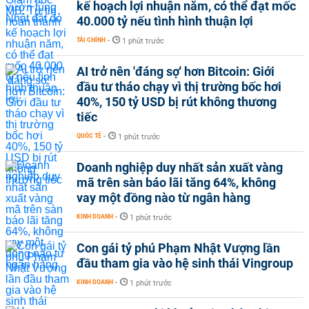
kế hoạch lợi nhuận năm, có thể đạt mốc
40.000 tỷ nếu tình hình thuận lợi
TÀI CHÍNH
-
1 phút trước
AI trở nên 'đáng sợ' hơn Bitcoin: Giới
đầu tư tháo chạy vì thị trường bốc hơi
40%, 150 tỷ USD bị rút không thương
tiếc
QUỐC TẾ
-
1 phút trước
Doanh nghiệp duy nhất sản xuất vàng
mã trên sàn báo lãi tăng 64%, không
vay một đồng nào từ ngân hàng
KINH DOANH
-
1 phút trước
Con gái tỷ phú Phạm Nhật Vượng lần
đầu tham gia vào hệ sinh thái Vingroup
KINH DOANH
-
1 phút trước