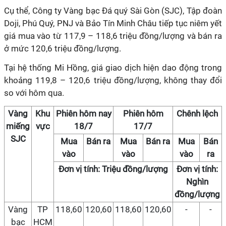
Cụ thể, Công ty Vàng bạc Đá quý Sài Gòn (SJC), Tập đoàn
Doji, Phú Quý, PNJ và Bảo Tín Minh Châu tiếp tục niêm yết
giá mua vào từ 117,9 – 118,6 triệu đồng/lượng và bán ra
ở mức 120,6 triệu đồng/lượng.
Tại hệ thống Mi Hồng, giá giao dịch hiện dao động trong
khoảng 119,8 – 120,6 triệu đồng/lượng, không thay đổi
so với hôm qua.
Vàng
Khu
Phiên hôm nay
Phiên hôm
Chênh lệch
miếng
vực
18/7
17/7
SJC
Mua
Bán ra
Mua
Bán ra
Mua
Bán
vào
vào
vào
ra
Đơn vị tính: Triệu đồng/lượng
Đơn vị tính:
Nghìn
đồng/lượng
Vàng
TP
118,60
120,60
118,60
120,60
-
-
bạc
HCM