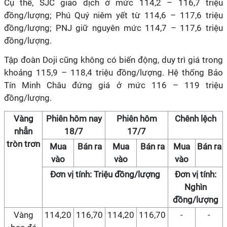
Cụ thể, SJC giao dịch ở mức 114,2 – 116,7 triệu
đồng/lượng; Phú Quý niêm yết từ 114,6 – 117,6 triệu
đồng/lượng; PNJ giữ nguyên mức 114,7 – 117,6 triệu
đồng/lượng.
Tập đoàn Doji cũng không có biến động, duy trì giá trong
khoảng 115,9 – 118,4 triệu đồng/lượng. Hệ thống Bảo
Tín Minh Châu đứng giá ở mức 116 – 119 triệu
đồng/lượng.
Vàng
Phiên hôm nay
Phiên hôm
Chênh lệch
nhẫn
18/7
17/7
tròn trơn
Mua
Bán ra
Mua
Bán ra
Mua
Bán ra
vào
vào
vào
Đơn vị tính: Triệu đồng/lượng
Đơn vị tính:
Nghìn
đồng/lượng
Vàng
114,20
116,70
114,20
116,70
-
-