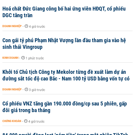
Hoá chất Đức Giang công bố hai ứng viên HĐQT, cổ phiếu
DGC tăng trần
DOANH NGHIỆP
-
4 giờ trước
Con gái tỷ phú Phạm Nhật Vượng lần đầu tham gia vào hệ
sinh thái Vingroup
KINH DOANH
-
1 phút trước
Khởi tố Chủ tịch Công ty Mekolor từng đề xuất làm dự án
đường sắt tốc độ cao Bắc - Nam 100 tỷ USD bằng vốn tự có
DOANH NGHIỆP
-
3 giờ trước
Cổ phiếu VNZ tăng gần 190.000 đồng/cp sau 5 phiên, gấp
đôi giá trong ba tháng
CHỨNG KHOÁN
-
4 giờ trước