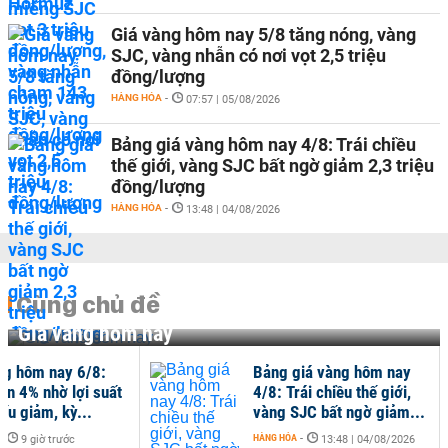
Giá vàng hôm nay 5/8 tăng nóng, vàng
SJC, vàng nhẫn có nơi vọt 2,5 triệu
đồng/lượng
HÀNG HÓA
-
07:57 | 05/08/2026
Bảng giá vàng hôm nay 4/8: Trái chiều
thế giới, vàng SJC bất ngờ giảm 2,3 triệu
đồng/lượng
HÀNG HÓA
-
13:48 | 04/08/2026
Cùng chủ đề
Giá vàng hôm nay
ng hôm nay 6/8:
Bảng giá vàng hôm nay
ơn 4% nhờ lợi suất
4/8: Trái chiều thế giới,
iếu giảm, kỳ...
vàng SJC bất ngờ giảm...
-
HÀNG HÓA
-
9 giờ trước
13:48 | 04/08/2026