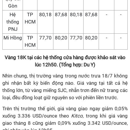
Gòn
Hệ
TP
80,18
87,68
80,18
87,68
-
-
thống
HCM
PNJ
Mi Hồng
TP
77,70
80,20
77,70
80,20
-
-
HCM
Vàng 18K tại các hệ thống cửa hàng được khảo sát vào
lúc 12h50. (Tổng hợp: Du Y)
Nhìn chung, thị trường vàng trong nước trưa 18/7 không
ghi nhận bất kỳ biến động nào. Giá vàng tại tất cả hệ
thống lớn, từ vàng miếng SJC, nhẫn trơn đến nữ trang các
loại, đều đồng loạt giữ nguyên so với phiên liền trước.
Trên thị trường thế giới, giá vàng giao ngay giảm 0,05%
xuống 3.336 USD/ounce theo
Kitco
, trong khi giá vàng
giao tháng 8 cũng giảm 0,09% xuống 3.342 USD/ounce,