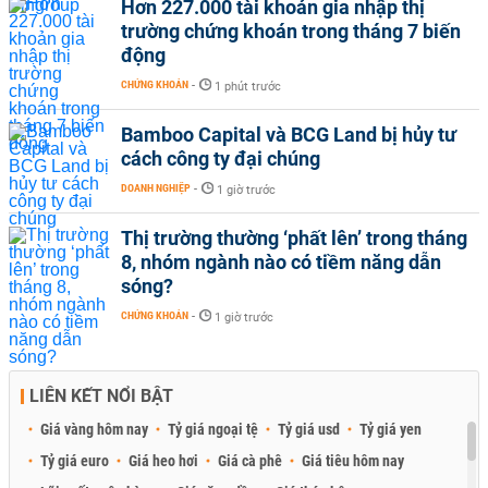
Hơn 227.000 tài khoản gia nhập thị
trường chứng khoán trong tháng 7 biến
động
CHỨNG KHOÁN
-
1 phút trước
Bamboo Capital và BCG Land bị hủy tư
cách công ty đại chúng
DOANH NGHIỆP
-
1 giờ trước
Thị trường thường ‘phất lên’ trong tháng
8, nhóm ngành nào có tiềm năng dẫn
sóng?
CHỨNG KHOÁN
-
1 giờ trước
LIÊN KẾT NỔI BẬT
Giá vàng hôm nay
Tỷ giá ngoại tệ
Tỷ giá usd
Tỷ giá yen
Tỷ giá euro
Giá heo hơi
Giá cà phê
Giá tiêu hôm nay