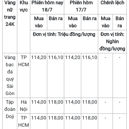
Vàng
Khu
Phiên hôm nay
Phiên hôm
Chênh lệch
nữ
vực
18/7
17/7
trang
Mua
Bán ra
Mua
Bán ra
Mua
Bán
24K
vào
vào
vào
ra
Đơn vị tính: Triệu đồng/lượng
Đơn vị tính:
Nghìn
đồng/lượng
Vàng
TP
114,20
116,10
114,20
116,10
-
-
bạc
HCM
đá
quý
Sài
Gòn
Tập
Hà
114,00
118,00
114,00
118,00
-
-
đoàn
Nội
Doji
TP
114,00
118,00
114,00
118,00
-
-
HCM