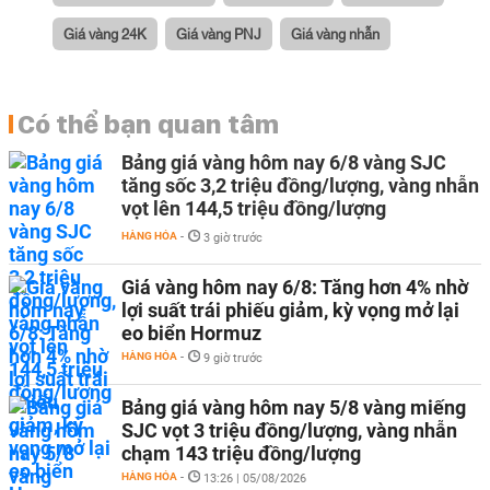
Giá vàng 24K
Giá vàng PNJ
Giá vàng nhẫn
Có thể bạn quan tâm
Bảng giá vàng hôm nay 6/8 vàng SJC
tăng sốc 3,2 triệu đồng/lượng, vàng nhẫn
vọt lên 144,5 triệu đồng/lượng
HÀNG HÓA
-
3 giờ trước
Giá vàng hôm nay 6/8: Tăng hơn 4% nhờ
lợi suất trái phiếu giảm, kỳ vọng mở lại
eo biển Hormuz
HÀNG HÓA
-
9 giờ trước
Bảng giá vàng hôm nay 5/8 vàng miếng
SJC vọt 3 triệu đồng/lượng, vàng nhẫn
chạm 143 triệu đồng/lượng
HÀNG HÓA
-
13:26 | 05/08/2026