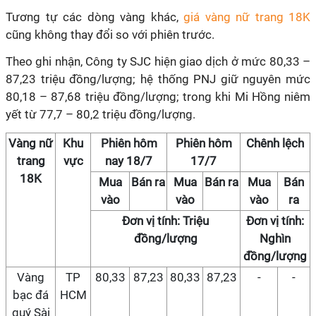
Tương tự các dòng vàng khác,
giá vàng nữ trang 18K
cũng không thay đổi so với phiên trước.
Theo ghi nhận, Công ty SJC hiện giao dịch ở mức 80,33 –
87,23 triệu đồng/lượng; hệ thống PNJ giữ nguyên mức
80,18 – 87,68 triệu đồng/lượng; trong khi Mi Hồng niêm
yết từ 77,7 – 80,2 triệu đồng/lượng.
Vàng nữ
Khu
Phiên hôm
Phiên hôm
Chênh lệch
trang
vực
nay 18/7
17/7
18K
Mua
Bán ra
Mua
Bán ra
Mua
Bán
vào
vào
vào
ra
Đơn vị tính: Triệu
Đơn vị tính:
đồng/lượng
Nghìn
đồng/lượng
Vàng
TP
80,33
87,23
80,33
87,23
-
-
bạc đá
HCM
quý Sài