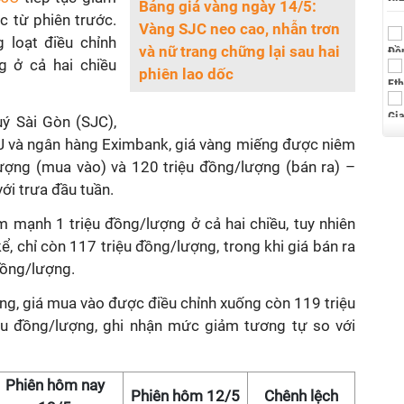
Bảng giá vàng ngày 14/5:
c từ phiên trước.
Vàng SJC neo cao, nhẫn trơn
 loạt điều chỉnh
và nữ trang chững lại sau hai
g ở cả hai chiều
phiên lao dốc
ý Sài Gòn (SJC),
J và ngân hàng Eximbank, giá vàng miếng được niêm
ượng (mua vào) và 120 triệu đồng/lượng (bán ra) –
ới trưa đầu tuần.
 mạnh 1 triệu đồng/lượng ở cả hai chiều, tuy nhiên
, chỉ còn 117 triệu đồng/lượng, trong khi giá bán ra
đồng/lượng.
ng, giá mua vào được điều chỉnh xuống còn 119 triệu
ệu đồng/lượng, ghi nhận mức giảm tương tự so với
Phiên hôm nay
Phiên hôm 12/5
Chênh lệch