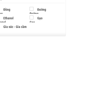
Đồng
Đường
Ethanol
Gạo
Gia súc - Gia cầm
Giấy
Gỗ
Hạt điều
Hồ tiêu - Hạt tiêu
Khí đốt
Kim loại khác
Mắc ca
Muối
Ngũ cốc
Nhựa - Hạt nhựa
Palladium
Phân bón