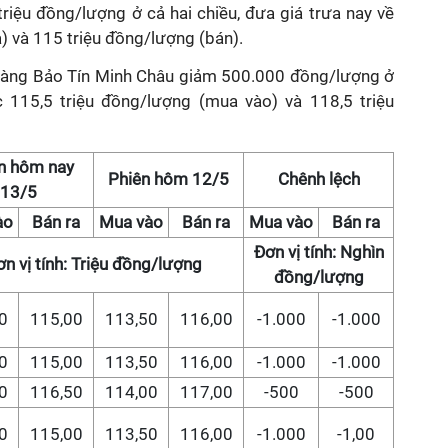
iệu đồng/lượng ở cả hai chiều, đưa giá trưa nay về
) và 115 triệu đồng/lượng (bán).
 hàng Bảo Tín Minh Châu giảm 500.000 đồng/lượng ở
 115,5 triệu đồng/lượng (mua vào) và 118,5 triệu
n hôm nay
Phiên hôm 12/5
Chênh lệch
13/5
ào
Bán ra
Mua vào
Bán ra
Mua vào
Bán ra
Đơn vị tính: Nghìn
n vị tính: Triệu đồng/lượng
đồng/lượng
0
115,00
113,50
116,00
-1.000
-1.000
0
115,00
113,50
116,00
-1.000
-1.000
0
116,50
114,00
117,00
-500
-500
0
115,00
113,50
116,00
-1.000
-1,00