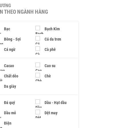
HƯƠNG
IN THEO NGÀNH HÀNG
Bạc
Bạch Kim
Bông - Sợi
Cá da trơn
Cá ngừ
Cà phê
Cacao
Cao su
Chất dẻo
Chè
Da giày
Đá quý
Dầu - Hạt dầu
Dầu mỏ
Dệt may
Điện