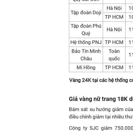
Hà Nội
1
Tập đoàn Doji
TP HCM
1
Tập đoàn Phú
Hà Nội
1
Quý
Hệ thống PNJ
TP HCM
1
Bảo Tín Minh
Toàn
1
Châu
quốc
Mi Hồng
TP HCM
1
Vàng 24K tại các hệ thống c
Giá vàng nữ trang 18K d
Bám sát xu hướng giảm của 
điều chỉnh giảm tại nhiều thư
Công ty SJC giảm 750.000 