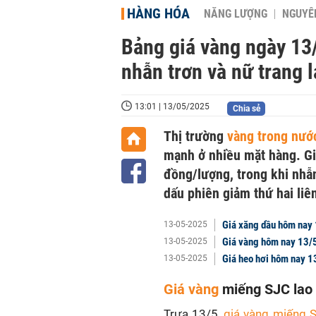
HÀNG HÓA
NĂNG LƯỢNG
NGUYÊN
Bảng giá vàng ngày 13/
nhẫn trơn và nữ trang 
13:01 | 13/05/2025
Chia sẻ
Thị trường
vàng trong nư
mạnh ở nhiều mặt hàng. Gi
đồng/lượng, trong khi nhẫ
dấu phiên giảm thứ hai liên
Giá xăng dầu hôm nay 
13-05-2025
Giá vàng hôm nay 13/
13-05-2025
Giá heo hơi hôm nay 1
13-05-2025
Giá vàng
miếng SJC lao
Trưa 13/5,
giá vàng miếng 