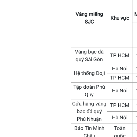
Vàng miếng
Khu vực
SJC
Vàng bạc đá
TP HCM
quý Sài Gòn
Hà Nội
Hệ thống Doji
TP HCM
Tập đoàn Phú
Hà Nội
Quý
Cửa hàng vàng
TP HCM
bạc đá quý
Hà Nội
Phú Nhuận
Bảo Tín Minh
Toàn
Châu
quốc