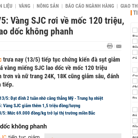
 LIỆU
VÀNG
NÔNG SẢN
BÁO CÁO NGÀNH HÀNG
GIAO T
T
5: Vàng SJC rơi về mốc 120 triệu,
lao dốc không phanh
ớc
trưa nay (13/5) tiếp tục chứng kiến đà sụt giảm
á vàng miếng SJC lao dốc về mốc 120 triệu
n trơn và nữ trang 24K, 18K cũng giảm sâu, đánh
 tiếp.
13/5: Đạt đỉnh 2 tuần nhờ căng thẳng Mỹ - Trung hạ nhiệt
5: Vàng SJC giảm thêm 1,5 triệu đồng/lượng
3/5: Mức 69.000 đồng/kg trở lại thị trường miền Bắc
 dốc không phanh
SJC
tiếp tục giảm