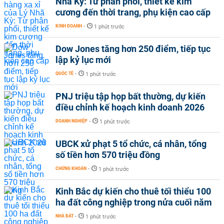
Nhã Kỳ: Từ phân phối, thiết kế kim
cương đến thời trang, phụ kiện cao cấp
KINH DOANH
-
1 phút trước
Dow Jones tăng hơn 250 điểm, tiếp tục
lập kỷ lục mới
QUỐC TẾ
-
1 phút trước
PNJ triệu tập họp bất thường, dự kiến
điều chỉnh kế hoạch kinh doanh 2026
DOANH NGHIỆP
-
1 phút trước
UBCK xử phạt 5 tổ chức, cá nhân, tổng
số tiền hơn 570 triệu đồng
CHỨNG KHOÁN
-
1 phút trước
Kinh Bắc dự kiến cho thuê tối thiểu 100
ha đất công nghiệp trong nửa cuối năm
NHÀ ĐẤT
-
1 phút trước