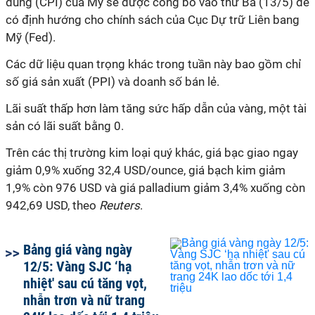
dùng (CPI) của Mỹ sẽ được công bố vào thứ Ba (13/5) để
có định hướng cho chính sách của Cục Dự trữ Liên bang
Mỹ (Fed).
Các dữ liệu quan trọng khác trong tuần này bao gồm chỉ
số giá sản xuất (PPI) và doanh số bán lẻ.
Lãi suất thấp hơn làm tăng sức hấp dẫn của vàng, một tài
sản có lãi suất bằng 0.
Trên các thị trường kim loại quý khác, giá bạc giao ngay
giảm 0,9% xuống 32,4 USD/ounce, giá bạch kim giảm
1,9% còn 976 USD và giá palladium giảm 3,4% xuống còn
942,69 USD, theo
Reuters
.
Bảng giá vàng ngày
12/5: Vàng SJC ‘hạ
nhiệt' sau cú tăng vọt,
nhẫn trơn và nữ trang