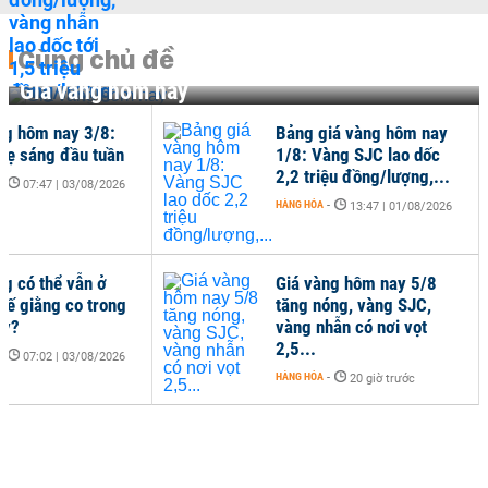
Cùng chủ đề
Giá vàng hôm nay
ng hôm nay 3/8:
Bảng giá vàng hôm nay
hẹ sáng đầu tuần
1/8: Vàng SJC lao dốc
2,2 triệu đồng/lượng,...
-
07:47 | 03/08/2026
HÀNG HÓA
-
13:47 | 01/08/2026
ng có thể vẫn ở
Giá vàng hôm nay 5/8
thế giằng co trong
tăng nóng, vàng SJC,
ày?
vàng nhẫn có nơi vọt
2,5...
-
07:02 | 03/08/2026
HÀNG HÓA
-
20 giờ trước