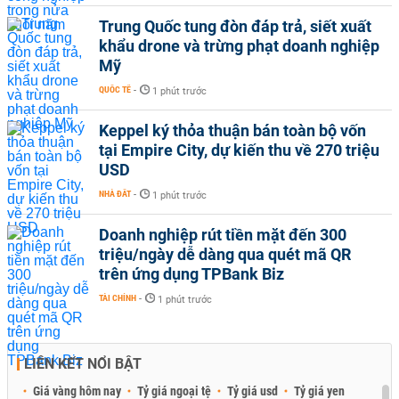
Trung Quốc tung đòn đáp trả, siết xuất
khẩu drone và trừng phạt doanh nghiệp
Mỹ
QUỐC TẾ
-
1 phút trước
Keppel ký thỏa thuận bán toàn bộ vốn
tại Empire City, dự kiến thu về 270 triệu
USD
NHÀ ĐẤT
-
1 phút trước
Doanh nghiệp rút tiền mặt đến 300
triệu/ngày dễ dàng qua quét mã QR
trên ứng dụng TPBank Biz
TÀI CHÍNH
-
1 phút trước
LIÊN KẾT NỔI BẬT
Giá vàng hôm nay
Tỷ giá ngoại tệ
Tỷ giá usd
Tỷ giá yen