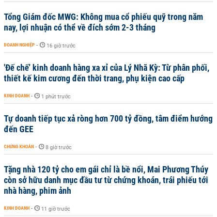
Tổng Giám đốc MWG: Không mua cổ phiếu quỹ trong năm
nay, lợi nhuận có thể về đích sớm 2-3 tháng
DOANH NGHIỆP
-
16 giờ trước
'Đế chế’ kinh doanh hàng xa xỉ của Lý Nhã Kỳ: Từ phân phối,
thiết kế kim cương đến thời trang, phụ kiện cao cấp
KINH DOANH
-
1 phút trước
Tự doanh tiếp tục xả ròng hơn 700 tỷ đồng, tâm điểm hướng
đến GEE
CHỨNG KHOÁN
-
8 giờ trước
Tặng nhà 120 tỷ cho em gái chỉ là bề nổi, Mai Phương Thúy
còn sở hữu danh mục đầu tư từ chứng khoán, trái phiếu tới
nhà hàng, phim ảnh
KINH DOANH
-
11 giờ trước