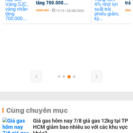
tăng 700.000...
trái
HÀNG HÓA
-
HÀNG
13:19 | 03/08/2026
Cùng chuyên mục
Giá gas hôm nay 7/8 giá gas 12kg tại TP
HCM giảm bao nhiêu so với các khu vực