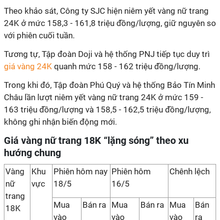
Theo khảo sát, Công ty SJC hiện niêm yết vàng nữ trang
24K ở mức 158,3 - 161,8 triệu đồng/lượng, giữ nguyên so
với phiên cuối tuần.
Tương tự, Tập đoàn Doji và hệ thống PNJ tiếp tục duy trì
giá vàng 24K
quanh mức 158 - 162 triệu đồng/lượng.
Trong khi đó, Tập đoàn Phú Quý và hệ thống Bảo Tín Minh
Châu lần lượt niêm yết vàng nữ trang 24K ở mức 159 -
163 triệu đồng/lượng và 158,5 - 162,5 triệu đồng/lượng,
không ghi nhận biến động mới.
Giá vàng nữ trang 18K “lặng sóng” theo xu
hướng chung
Vàng
Khu
Phiên hôm nay
Phiên hôm
Chênh lệch
nữ
vực
18/5
16/5
trang
Mua
Bán ra
Mua
Bán ra
Mua
Bán
18K
vào
vào
vào
ra