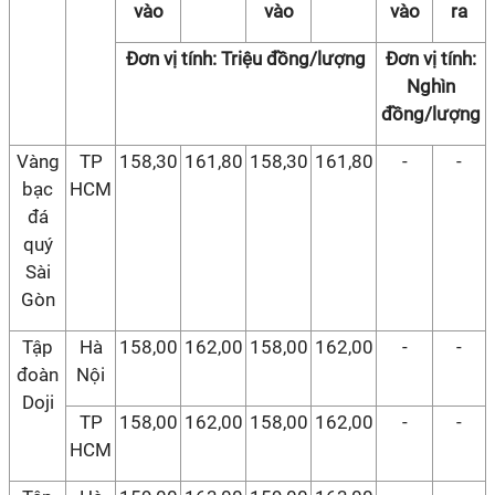
vào
vào
vào
ra
Đơn vị tính: Triệu đồng/lượng
Đơn vị tính:
Nghìn
đồng/lượng
Vàng
TP
158,30
161,80
158,30
161,80
-
-
bạc
HCM
đá
quý
Sài
Gòn
Tập
Hà
158,00
162,00
158,00
162,00
-
-
đoàn
Nội
Doji
TP
158,00
162,00
158,00
162,00
-
-
HCM