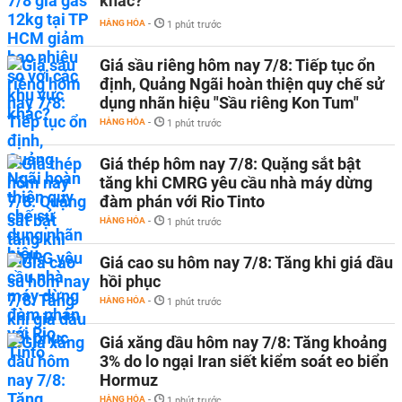
khác?
HÀNG HÓA
-
1 phút trước
Giá sầu riêng hôm nay 7/8: Tiếp tục ổn
định, Quảng Ngãi hoàn thiện quy chế sử
dụng nhãn hiệu "Sầu riêng Kon Tum"
HÀNG HÓA
-
1 phút trước
Giá thép hôm nay 7/8: Quặng sắt bật
tăng khi CMRG yêu cầu nhà máy dừng
đàm phán với Rio Tinto
HÀNG HÓA
-
1 phút trước
Giá cao su hôm nay 7/8: Tăng khi giá dầu
hồi phục
HÀNG HÓA
-
1 phút trước
Giá xăng dầu hôm nay 7/8: Tăng khoảng
3% do lo ngại Iran siết kiểm soát eo biển
Hormuz
HÀNG HÓA
-
1 phút trước