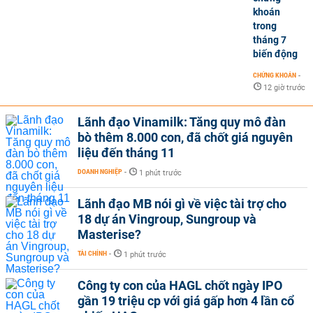
khoán
trong
tháng 7
biến động
CHỨNG KHOÁN
-
12 giờ trước
Lãnh đạo Vinamilk: Tăng quy mô đàn
bò thêm 8.000 con, đã chốt giá nguyên
liệu đến tháng 11
DOANH NGHIỆP
-
1 phút trước
Lãnh đạo MB nói gì về việc tài trợ cho
18 dự án Vingroup, Sungroup và
Masterise?
TÀI CHÍNH
-
1 phút trước
Công ty con của HAGL chốt ngày IPO
gần 19 triệu cp với giá gấp hơn 4 lần cổ