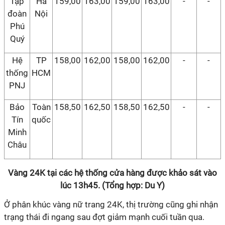
Tập
Hà
159,00
163,00
159,00
163,00
-
-
đoàn
Nội
Phú
Quý
Hệ
TP
158,00
162,00
158,00
162,00
-
-
thống
HCM
PNJ
Bảo
Toàn
158,50
162,50
158,50
162,50
-
-
Tín
quốc
Minh
Châu
Vàng 24K tại các hệ thống cửa hàng được khảo sát vào
lúc 13h45. (Tổng hợp: Du Y)
Ở phân khúc vàng nữ trang 24K, thị trường cũng ghi nhận
trạng thái đi ngang sau đợt giảm mạnh cuối tuần qua.