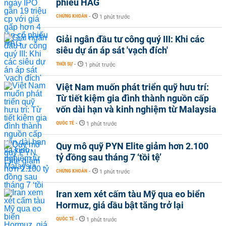
phiếu HAG
CHỨNG KHOÁN
-
1 phút trước
Giải ngân đầu tư công quý III: Khi các
siêu dự án áp sát 'vạch đích'
THỜI SỰ
-
1 phút trước
Việt Nam muốn phát triển quỹ hưu trí:
Từ tiết kiệm gia đình thành nguồn cấp
vốn dài hạn và kinh nghiệm từ Malaysia
QUỐC TẾ
-
1 phút trước
Quy mô quỹ PYN Elite giảm hơn 2.100
tỷ đồng sau tháng 7 ‘tồi tệ’
CHỨNG KHOÁN
-
1 phút trước
Iran xem xét cấm tàu Mỹ qua eo biển
Hormuz, giá dầu bật tăng trở lại
QUỐC TẾ
-
1 phút trước