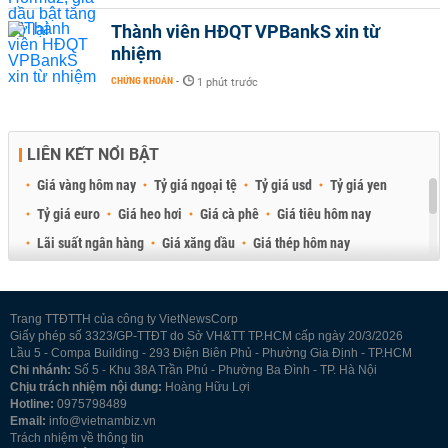
Thành viên HĐQT VPBankS xin từ
nhiệm
CHỨNG KHOÁN
-
1 phút trước
LIÊN KẾT NỔI BẬT
Giá vàng hôm nay
Tỷ giá ngoại tệ
Tỷ giá usd
Tỷ giá yen
Tỷ giá euro
Giá heo hơi
Giá cà phê
Giá tiêu hôm nay
Lãi suất ngân hàng
Giá xăng dầu
Giá thép hôm nay
Giá sầu riêng
Giá thịt heo
Giá gạo
Giá cao su
Best Retail Brokers
Diễn đàn đầu tư Việt Nam 2026
Trang TTĐTTH của công ty VietNewsCorp
Giấy phép số 3323/GP-TTĐT do Sở VH&TT TP.HCM cấp ngày 20/3/2026
Lầu 5 - Compa Building - 293 Điện Biên Phủ - Phường Gia Định - TP.HCM
Chi nhánh:
Số 5 - Khu 38A Trần Phú - Phường Ba Đình - TP. Hà Nội
Chịu trách nhiệm nội dung:
Hoàng Hữu Lợi
Hotline:
0975798489
Email:
info@vietnambiz.vn
Trách nhiệm về thông tin