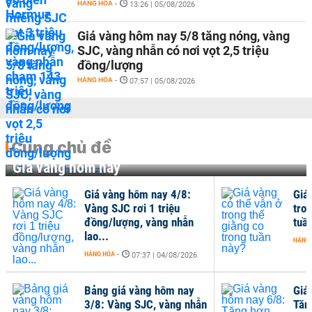
HÀNG HÓA
-
13:26 | 05/08/2026
Giá vàng hôm nay 5/8 tăng nóng, vàng
SJC, vàng nhẫn có nơi vọt 2,5 triệu
đồng/lượng
HÀNG HÓA
-
07:57 | 05/08/2026
Cùng chủ đề
Giá vàng hôm nay
Giá vàng hôm nay 4/8:
Giá
Vàng SJC rơi 1 triệu
tro
đồng/lượng, vàng nhẫn
tuầ
lao...
HÀNG
HÀNG HÓA
-
07:37 | 04/08/2026
Bảng giá vàng hôm nay
Giá
3/8: Vàng SJC, vàng nhẫn
Tăn