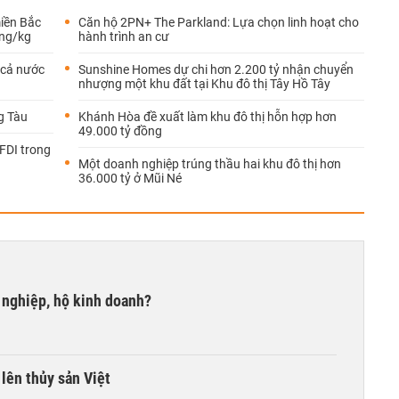
miền Bắc
Căn hộ 2PN+ The Parkland: Lựa chọn linh hoạt cho
ồng/kg
hành trình an cư
 cả nước
Sunshine Homes dự chi hơn 2.200 tỷ nhận chuyển
nhượng một khu đất tại Khu đô thị Tây Hồ Tây
g Tàu
Khánh Hòa đề xuất làm khu đô thị hỗn hợp hơn
49.000 tỷ đồng
 FDI trong
Một doanh nghiệp trúng thầu hai khu đô thị hơn
36.000 tỷ ở Mũi Né
 nghiệp, hộ kinh doanh?
lên thủy sản Việt