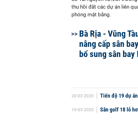
thu hồi đất các dự án liên q
phóng mặt bằng.
Bà Rịa - Vũng Tà
nâng cấp sân ba
bổ sung sân bay
Tiến độ 19 dự án
20-03-2020
Sân golf 18 lỗ hơ
19-03-2020