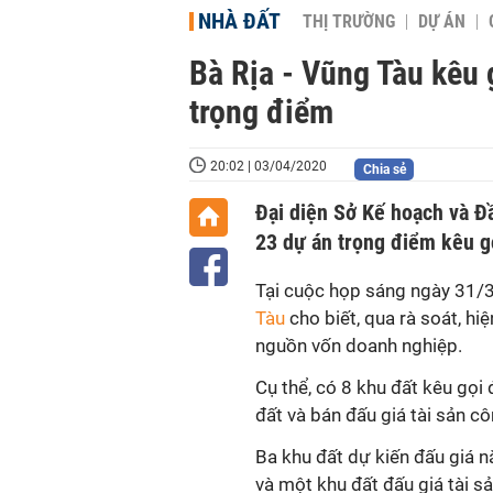
NHÀ ĐẤT
THỊ TRƯỜNG
DỰ ÁN
Bà Rịa - Vũng Tàu kêu 
trọng điểm
20:02 | 03/04/2020
Chia sẻ
Đại diện Sở Kế hoạch và Đầ
23 dự án trọng điểm kêu g
Tại cuộc họp sáng ngày 31/3,
Tàu
cho biết, qua rà soát, hi
nguồn vốn doanh nghiệp.
Cụ thể, có 8 khu đất kêu gọi
đất và bán đấu giá tài sản c
Ba khu đất dự kiến đấu giá 
và một khu đất đấu giá tài s