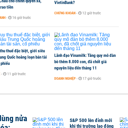
 Châu cho chính quyền xã,
VietinBank?
rao tiền
CHỨNG KHOÁN
-
12 giờ trước
OANH
-
16 giờ trước
 thu thuế đặc biệt, giới siêu
Lãnh đạo Vinamilk: Tăng quy mô đàn
ung Quốc hoảng loạn bán tài
bò thêm 8.000 con, đã chốt giá
 phiếu
nguyên liệu đến tháng 11
Ế
-
11 giờ trước
DOANH NGHIỆP
-
17 giờ trước
 dùng nửa
S&P 500 lên đỉnh mới
hóa:
khi thị trường lao động