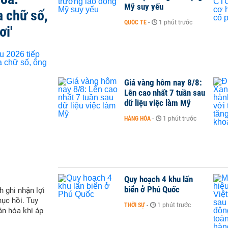
Mỹ suy yếu
a chữ số,
QUỐC TẾ
-
1 phút trước
ơi'
Giá vàng hôm nay 8/8:
Lên cao nhất 7 tuần sau
dữ liệu việc làm Mỹ
HÀNG HÓA
-
1 phút trước
Quy hoạch 4 khu lấn
biển ở Phú Quốc
h ghi nhận lợi
hục hồi. Tuy
THỜI SỰ
-
1 phút trước
ân hóa khi áp