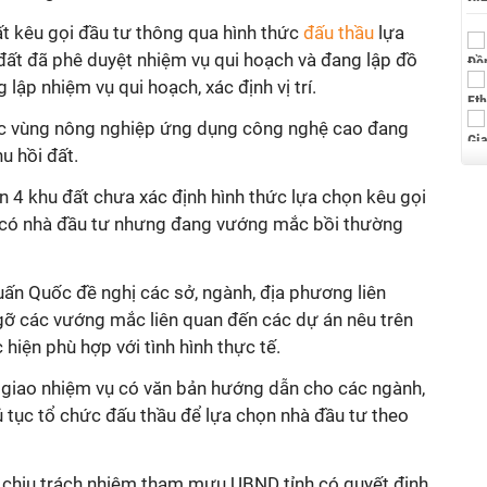
ất kêu gọi đầu tư thông qua hình thức
đấu thầu
lựa
đất đã phê duyệt nhiệm vụ qui hoạch và đang lập đồ
 lập nhiệm vụ qui hoạch, xác định vị trí.
ác vùng nông nghiệp ứng dụng công nghệ cao đang
u hồi đất.
òn 4 khu đất chưa xác định hình thức lựa chọn kêu gọi
ã có nhà đầu tư nhưng đang vướng mắc bồi thường
uấn Quốc đề nghị các sở, ngành, địa phương liên
 gỡ các vướng mắc liên quan đến các dự án nêu trên
 hiện phù hợp với tình hình thực tế.
giao nhiệm vụ có văn bản hướng dẫn cho các ngành,
 tục tổ chức đấu thầu để lựa chọn nhà đầu tư theo
 chịu trách nhiệm tham mưu UBND tỉnh có quyết định