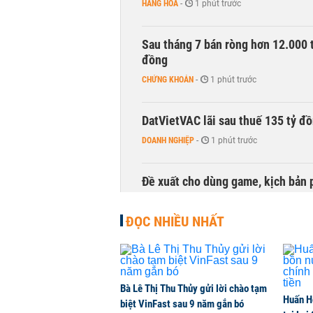
HÀNG HÓA
-
1 phút trước
Sau tháng 7 bán ròng hơn 12.000 
đồng
CHỨNG KHOÁN
-
1 phút trước
DatVietVAC lãi sau thuế 135 tỷ đ
DOANH NGHIỆP
-
1 phút trước
Đề xuất cho dùng game, kịch bản 
TÀI CHÍNH
-
1 phút trước
ĐỌC NHIỀU NHẤT
Bà Lê Thị Thu Thủy gửi lời chào tạm
Huấn H
biệt VinFast sau 9 năm gắn bó