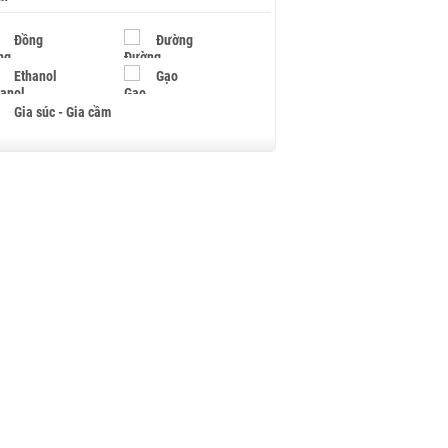
Đồng
Đường
Ethanol
Gạo
Gia súc - Gia cầm
Giấy
Gỗ
Hạt điều
Hồ tiêu - Hạt tiêu
Khí đốt
Kim loại khác
Mắc ca
Muối
Ngũ cốc
Nhựa - Hạt nhựa
Palladium
Phân bón