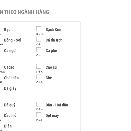
IN THEO NGÀNH HÀNG
Bạc
Bạch Kim
Bông - Sợi
Cá da trơn
Cá ngừ
Cà phê
Cacao
Cao su
Chất dẻo
Chè
Da giày
Đá quý
Dầu - Hạt dầu
Dầu mỏ
Dệt may
Điện