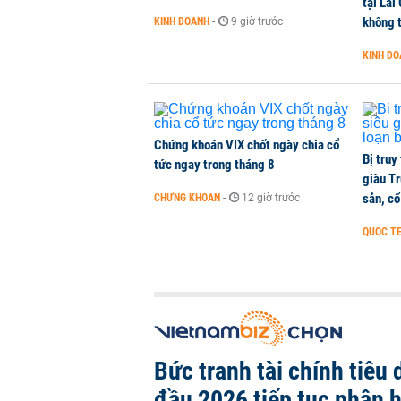
tại Lai
không t
KINH DOANH
-
9 giờ trước
KINH D
Chứng khoán VIX chốt ngày chia cổ
Bị truy
tức ngay trong tháng 8
giàu Tr
sản, cổ
CHỨNG KHOÁN
-
12 giờ trước
QUỐC T
Bức tranh tài chính tiêu
đầu 2026 tiếp tục phân 