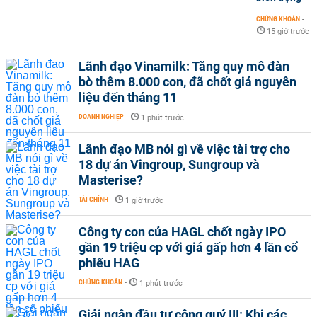
CHỨNG KHOÁN
-
15 giờ trước
Lãnh đạo Vinamilk: Tăng quy mô đàn
bò thêm 8.000 con, đã chốt giá nguyên
liệu đến tháng 11
DOANH NGHIỆP
-
1 phút trước
Lãnh đạo MB nói gì về việc tài trợ cho
18 dự án Vingroup, Sungroup và
Masterise?
TÀI CHÍNH
-
1 giờ trước
Công ty con của HAGL chốt ngày IPO
gần 19 triệu cp với giá gấp hơn 4 lần cổ
phiếu HAG
CHỨNG KHOÁN
-
1 phút trước
Giải ngân đầu tư công quý III: Khi các