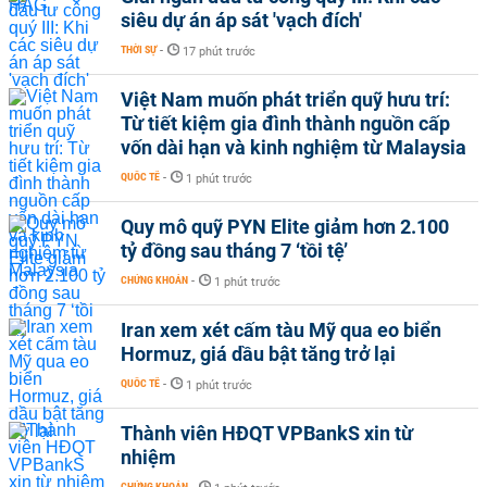
siêu dự án áp sát 'vạch đích'
THỜI SỰ
-
17 phút trước
Việt Nam muốn phát triển quỹ hưu trí:
Từ tiết kiệm gia đình thành nguồn cấp
vốn dài hạn và kinh nghiệm từ Malaysia
QUỐC TẾ
-
1 phút trước
Quy mô quỹ PYN Elite giảm hơn 2.100
tỷ đồng sau tháng 7 ‘tồi tệ’
CHỨNG KHOÁN
-
1 phút trước
Iran xem xét cấm tàu Mỹ qua eo biển
Hormuz, giá dầu bật tăng trở lại
QUỐC TẾ
-
1 phút trước
Thành viên HĐQT VPBankS xin từ
nhiệm
CHỨNG KHOÁN