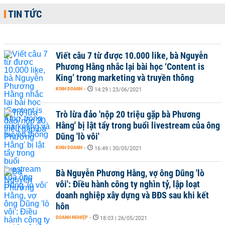
TIN TỨC
Viết câu 7 từ được 10.000 like, bà Nguyễn
Phương Hằng nhắc lại bài học ‘Content is
King’ trong marketing và truyền thông
KINH DOANH
-
14:29 | 23/06/2021
Trò lừa đảo 'nộp 20 triệu gặp bà Phương
Hằng' bị lật tẩy trong buổi livestream của ông
Dũng 'lò vôi'
KINH DOANH
-
16:49 | 30/05/2021
Bà Nguyễn Phương Hằng, vợ ông Dũng 'lò
vôi': Điều hành công ty nghìn tỷ, lập loạt
doanh nghiệp xây dựng và BĐS sau khi kết
hôn
DOANH NGHIỆP
-
18:03 | 26/05/2021