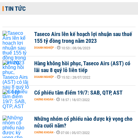
TIN TỨC
Taseco Airs lên kế hoạch lợi nhuận sau thuế
155 tỷ đồng trong năm 2023
DOANH NGHIỆP
-
10:53 | 08/06/2023
Hàng không hồi phục, Taseco Airs (AST) có
lãi sau 8 quý lỗ liên tiếp
DOANH NGHIỆP
-
15:52 | 28/07/2022
Cổ phiếu tâm điểm 19/7: SAB, QTP, AST
CHỨNG KHOÁN
-
18:57 | 18/07/2022
Những nhóm cổ phiếu nào được kỳ vọng cho
nửa cuối năm?
CHỨNG KHOÁN
-
07:00 | 05/07/2022