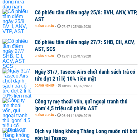
Cổ phiếu tâm điểm ngày 25/8: BVH, ANV, VTP,
AST
CHỨNG KHOÁN
-
07:47 | 25/08/2020
Cổ phiếu tâm điểm ngày 27/7: SHB, CII, ACV,
AST, SCS
CHỨNG KHOÁN
-
12:01 | 26/07/2020
Ngày 31/7, Taseco Airs chốt danh sách trả cổ
tức đợt 2 tỉ lệ 10% tiền mặt
DOANH NGHIỆP
-
08:08 | 13/07/2020
Công ty mẹ thoái vốn, quĩ ngoại tranh thủ
'gom' 4,5 triệu cổ phiếu AST
CHỨNG KHOÁN
-
06:44 | 16/09/2019
Dịch vụ Hàng không Thăng Long muốn rút bớt
vốn tại Taseco