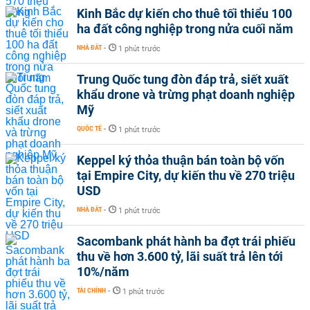
Kinh Bắc dự kiến cho thuê tối thiểu 100
ha đất công nghiệp trong nửa cuối năm
NHÀ ĐẤT
-
1 phút trước
Trung Quốc tung đòn đáp trả, siết xuất
khẩu drone và trừng phạt doanh nghiệp
Mỹ
QUỐC TẾ
-
1 phút trước
Keppel ký thỏa thuận bán toàn bộ vốn
tại Empire City, dự kiến thu về 270 triệu
USD
NHÀ ĐẤT
-
1 phút trước
Sacombank phát hành ba đợt trái phiếu
thu về hơn 3.600 tỷ, lãi suất trả lên tới
10%/năm
TÀI CHÍNH
-
1 phút trước