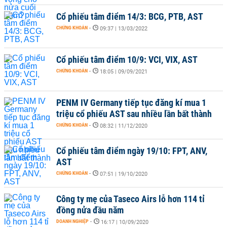
Cổ phiếu tâm điểm 14/3: BCG, PTB, AST
CHỨNG KHOÁN
-
09:37 | 13/03/2022
Cổ phiếu tâm điểm 10/9: VCI, VIX, AST
CHỨNG KHOÁN
-
18:05 | 09/09/2021
PENM IV Germany tiếp tục đăng kí mua 1
triệu cổ phiếu AST sau nhiều lần bất thành
CHỨNG KHOÁN
-
08:32 | 11/12/2020
Cổ phiếu tâm điểm ngày 19/10: FPT, ANV,
AST
CHỨNG KHOÁN
-
07:51 | 19/10/2020
Công ty mẹ của Taseco Airs lỗ hơn 114 tỉ
đồng nửa đầu năm
DOANH NGHIỆP
-
16:17 | 10/09/2020