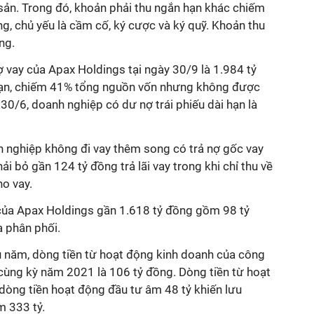
sản. Trong đó, khoản phải thu ngắn hạn khác chiếm
ng, chủ yếu là cầm cố, ký cược và ký quỹ. Khoản thu
ng.
 vay của Apax Holdings tại ngày 30/9 là 1.984 tỷ
 hạn, chiếm 41% tổng nguồn vốn nhưng không được
y 30/6, doanh nghiệp có dư nợ trái phiếu dài hạn là
 nghiệp không đi vay thêm song có trả nợ gốc vay
hải bỏ gần 124 tỷ đồng trả lãi vay trong khi chỉ thu về
ho vay.
của
Apax Holdings
gần 1.618 tỷ đồng gồm 98 tỷ
a phân phối.
u năm, dòng tiền từ hoạt động kinh doanh của công
 cùng kỳ năm 2021 là 106 tỷ đồng. Dòng tiền từ hoạt
 dòng tiền hoạt động đầu tư âm 48 tỷ khiến lưu
m 333 tỷ.