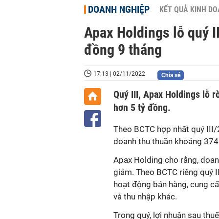
DOANH NGHIỆP
KẾT QUẢ KINH D
Apax Holdings lỗ quý I
đồng 9 tháng
17:13 | 02/11/2022
Chia sẻ
Quý III, Apax Holdings lỗ 
hơn 5 tỷ đồng.
Theo
BCTC hợp nhất
quý
III
/
doanh thu thuần khoảng 374 
Apax Holding
cho rằng, doan
giảm. Theo BCTC riêng quý I
hoạt động bán hàng
,
cung cấ
và
thu nhập khác.
Trong quý, lợi nhuận sau thu