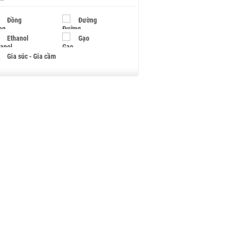
Đồng
Đường
Ethanol
Gạo
Gia súc - Gia cầm
Giấy
Gỗ
Hạt điều
Hồ tiêu - Hạt tiêu
Khí đốt
Kim loại khác
Mắc ca
Muối
Ngũ cốc
Nhựa - Hạt nhựa
Palladium
Phân bón