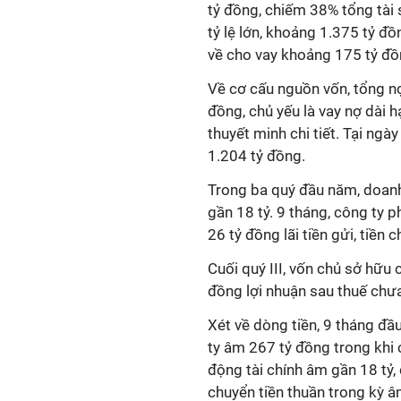
tỷ đồng, chiếm 38% tổng tài 
tỷ lệ lớn, khoảng 1.375 tỷ đồ
về cho vay khoảng 175 tỷ đồ
Về cơ cấu nguồn vốn, tổng nợ
đồng, chủ yếu là vay nợ dài
thuyết minh chi tiết. Tại ngà
1.204 tỷ đồng.
Trong ba quý đầu năm, doanh
gần 18 tỷ. 9 tháng, công ty p
26 tỷ đồng lãi tiền gửi, tiền c
Cuối quý III, v
ốn chủ sở hữu
đồng lợi nhuận sau thuế chư
Xét về dòng tiền, 9 tháng đầ
ty âm 267 tỷ đồng trong khi
động tài chính âm gần 18 tỷ,
chuyển tiền thuần trong kỳ â