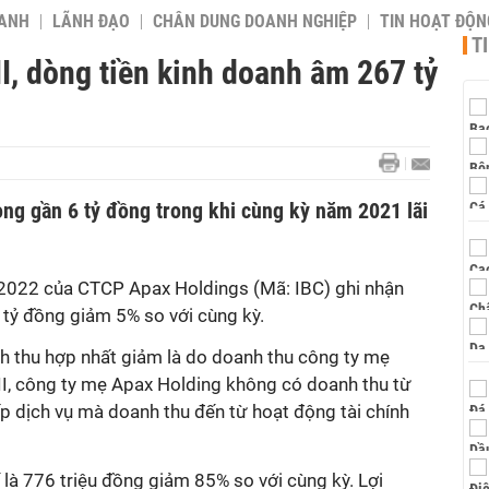
OANH
LÃNH ĐẠO
CHÂN DUNG DOANH NGHIỆP
TIN HOẠT ĐỘN
T
II, dòng tiền kinh doanh âm 267 tỷ
ròng gần 6 tỷ đồng trong khi cùng kỳ năm 2021 lãi
2022
của CTCP
Apax Holding
s
(
Mã
: IBC)
ghi nhận
tỷ đồng giảm 5% so với cùng kỳ.
h thu hợp nhất giảm là do doanh thu công ty mẹ
II, công ty mẹ
Apax Holding
không có doanh thu
từ
p dịch vụ mà doanh thu đến từ hoạt động tài chính
ế là 776 triệu đồng giảm 85% so với cùng kỳ. Lợi