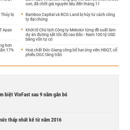
con, đã chốt giá nguyên liệu đến tháng 11
 Thủy bị
Bamboo Capital và BCG Land bị hủy tư cách công
ty đại chúng
T Apax
Khởi tố Chủ tịch Công ty Mekolor từng đề xuất làm
dự án đường sắt tốc độ cao Bắc - Nam 100 tỷ USD
bằng vốn tự có
ong hơn
 gần 17%
Hoá chất Đức Giang công bố hai ứng viên HĐQT, cổ
phiếu DGC tăng trần
ạm biệt VinFast sau 9 năm gắn bó
mức thấp nhất kể từ năm 2016