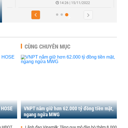
14:26 | 15/11/2022
CÙNG CHUYÊN MỤC
ời HOSE
VNPT nắm giữ hơn 62.000 tỷ đồng tiền mặt,
ngang ngửa MWG
ên HĐQT
Lãnh đạo Vinamilk: Tăng quy mô đàn bò thêm 8.000