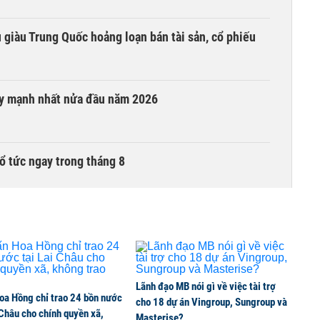
êu giàu Trung Quốc hoảng loạn bán tài sản, cổ phiếu
ay mạnh nhất nửa đầu năm 2026
ổ tức ngay trong tháng 8
i trong phiên thứ hai lên HOSE
6 nguyên nhân khiến dòng vốn trong nền kinh tế
Lãnh đạo MB nói gì về việc tài trợ
oa Hồng chỉ trao 24 bồn nước
cho 18 dự án Vingroup, Sungroup và
 Châu cho chính quyền xã,
Masterise?