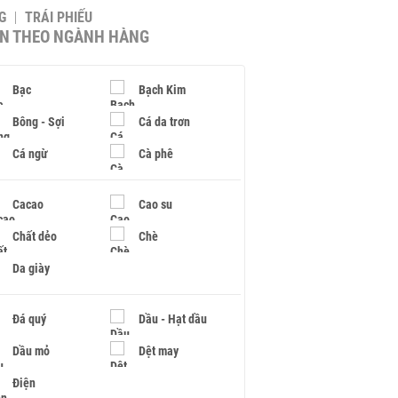
G
TRÁI PHIẾU
IN THEO NGÀNH HÀNG
Bạc
Bạch Kim
Bông - Sợi
Cá da trơn
Cá ngừ
Cà phê
Cacao
Cao su
Chất dẻo
Chè
Da giày
Đá quý
Dầu - Hạt dầu
Dầu mỏ
Dệt may
Điện