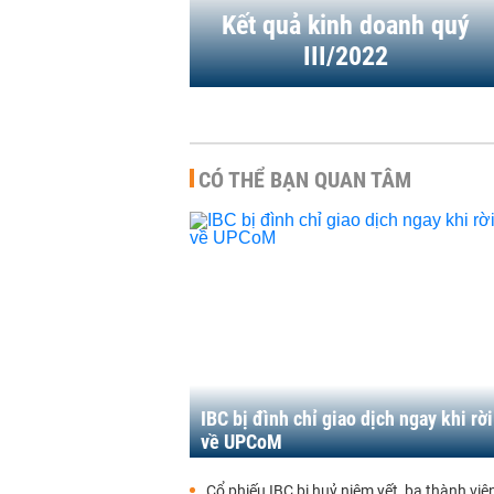
 | 21/07/2023
Kết quả kinh doanh quý
III/2022
CÓ THỂ BẠN QUAN TÂM
IBC bị đình chỉ giao dịch ngay khi r
về UPCoM
Cổ phiếu IBC bị huỷ niêm yết, ba thành vi