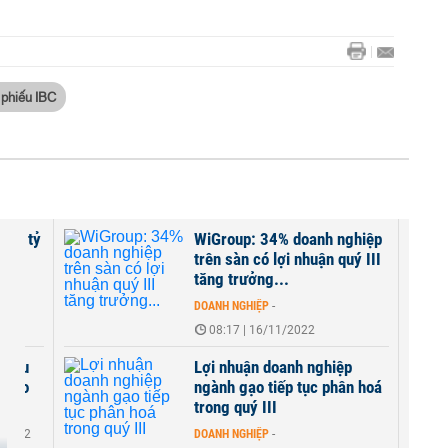
 phiếu IBC
650 tỷ
WiGroup: 34% doanh nghiệp
trên sàn có lợi nhuận quý III
tăng trưởng...
DOANH NGHIỆP
-
08:17 | 16/11/2022
nhiều
Lợi nhuận doanh nghiệp
ùi do
ngành gạo tiếp tục phân hoá
trong quý III
1/2022
DOANH NGHIỆP
-