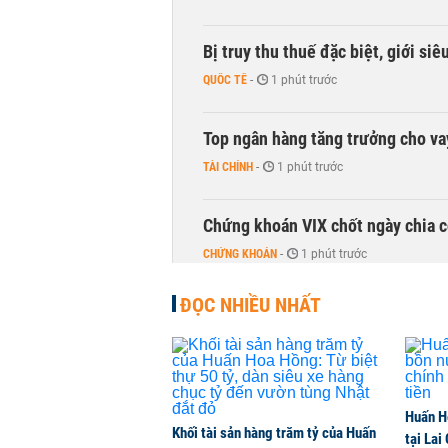
Bị truy thu thuế đặc biệt, giới si
QUỐC TẾ
-
1 phút trước
Top ngân hàng tăng trưởng cho v
TÀI CHÍNH
-
1 phút trước
Chứng khoán VIX chốt ngày chia c
CHỨNG KHOÁN
-
1 phút trước
ĐỌC NHIỀU NHẤT
DMX hút gần 700 tỷ đồng vốn ngoạ
CHỨNG KHOÁN
-
1 phút trước
Chuyên gia Phạm Xuân Hoè chỉ ra 
Huấn H
còn 'tắc nghẽn'
Khối tài sản hàng trăm tỷ của Huấn
tại Lai