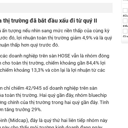
 thị trường đã bắt đầu xấu đi từ quý II
á ấn tượng nếu nhìn sang mức nền thấp của cùng kỳ
ước đó, lợi nhuận toàn thị trường giảm 4,9% và là quý
nhuận thấp hơn quý trước đó.
 các doanh nghiệp trên sàn HOSE vẫn là nhóm đóng
 cho toàn thị trường, chiếm khoảng gần 84,4% lợi
hiếm khoảng 13,3% và còn lại là lợi nhuận từ các
n chỉ chiếm 42/945 số doanh nghiệp trên sàn
 toàn thị trường. Hai quý gần đây, nhóm bluechip
ởng chính của thị trường trong hai quý gần đây. Tính
lớn tăng trưởng 29%.
ình (Midcap), đây là quý thứ hai liên tiếp nhóm này
 này cho thấy môi trường kinh doanh đang ngày