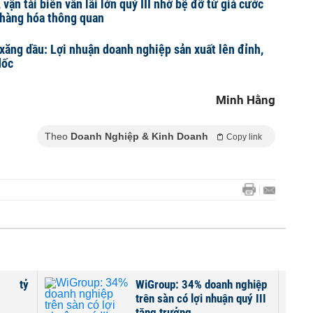
vận tải biển vẫn lãi lớn quý III nhờ bệ đỡ từ giá cước
 hàng hóa thông quan
xăng dầu: Lợi nhuận doanh nghiệp sản xuất lên đỉnh,
dốc
Minh Hằng
Theo
Doanh Nghiệp & Kinh Doanh
Copy link
650 tỷ
WiGroup: 34% doanh nghiệp
trên sàn có lợi nhuận quý III
tăng trưởng...