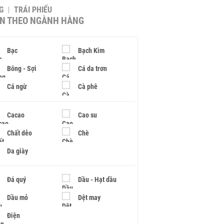
G
TRÁI PHIẾU
IN THEO NGÀNH HÀNG
Bạc
Bạch Kim
Bông - Sợi
Cá da trơn
Cá ngừ
Cà phê
Cacao
Cao su
Chất dẻo
Chè
Da giày
Đá quý
Dầu - Hạt dầu
Dầu mỏ
Dệt may
Điện