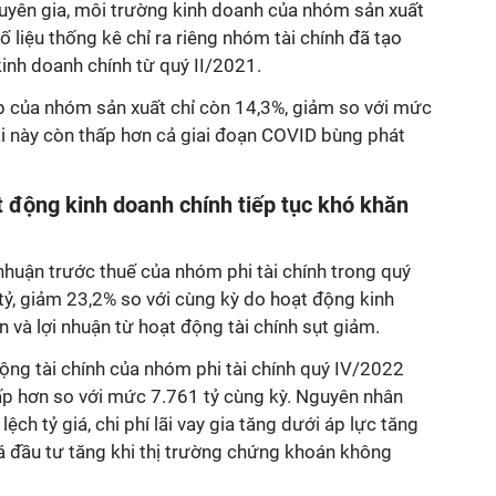
yên gia, môi trường kinh doanh của nhóm sản xuất
 liệu thống kê chỉ ra riêng nhóm tài chính đã tạo
kinh doanh chính từ quý II/2021.
 gộp của nhóm sản xuất chỉ còn 14,3%, giảm so với mức
ãi này còn thấp hơn cả giai đoạn COVID bùng phát
t động kinh doanh chính tiếp tục khó khăn
 nhuận trước thuế
của nhóm phi tài chính trong quý
ỷ, giảm 23,2% so với cùng kỳ do hoạt động kinh
n và lợi nhuận từ hoạt động tài chính sụt giảm.
động tài chính của nhóm phi tài chính quý IV/2022
hấp hơn so với mức 7.761 tỷ cùng kỳ. Nguyên nhân
lệch tỷ giá, chi phí lãi vay gia tăng dưới áp lực tăng
á đầu tư tăng khi thị trường chứng khoán không