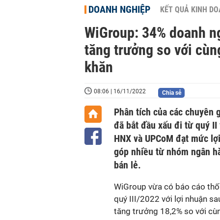
DOANH NGHIỆP
KẾT QUẢ KINH D
WiGroup: 34% doanh ngh
tăng trưởng so với cùng
khăn
08:06 | 16/11/2022
Chia sẻ
Phân tích của các chuyên g
đã bắt đầu xấu đi từ quý I
HNX và UPCoM đạt mức lợi 
góp nhiều từ nhóm ngân hà
bán lẻ.
WiGroup vừa có báo cáo thốn
quý III/2022 với lợi nhuận sa
tăng trưởng 18,2% so với cùn