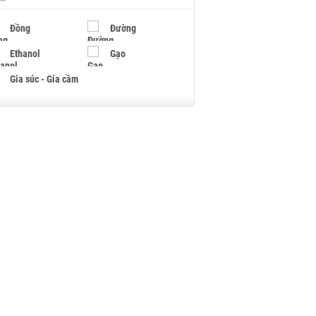
Đồng
Đường
Ethanol
Gạo
Gia súc - Gia cầm
Giấy
Gỗ
Hạt điều
Hồ tiêu - Hạt tiêu
Khí đốt
Kim loại khác
Mắc ca
Muối
Ngũ cốc
Nhựa - Hạt nhựa
Palladium
Phân bón