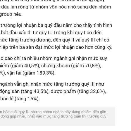
t đầu lan rộng từ nhóm vốn hóa nhỏ sang đến nhóm
group nêu.
trưởng lợi nhuận ba quý đầu năm cho thấy tình hình
bắt đầu xấu đi từ quý II. Trong khi quý I có đến
c tăng trưởng dương, đến quý II và quý III chỉ có
iệp trên ba sàn đạt mức lợi nhuận cao hơn cùng kỳ.
o cáo chỉ ra nhiều nhóm ngành ghi nhận mức suy
hiểm (giảm 40,5%), chứng khoán (giảm 70,8%),
%), vận tải (giảm 189,3%).
 ngành vẫn ghi nhận mức tăng trưởng quý III như
 động sản (tăng 43,5%), dược phẩm (tăng 32,6%),
 bán lẻ (tăng 15%).
 hóa cuối quý III nhưng nhóm ngành này đang chiếm đến gần
, đóng góp nhiều nhất vào mức tăng trưởng toàn thị trường quý