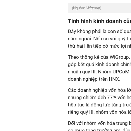
(Nguồn:
Wigroup
).
Tình hình kinh doanh của
Đây không phải là con số qu
năm ngoái. Nếu so với quý tr
thứ hai liên tiếp có mức lợi 
Theo thống kê của WiGroup,
góp kết quả kinh doanh chính
nhuận quý III. Nhóm UPCoM c
doanh nghiệp trên HNX.
Các doanh nghiệp vốn hóa lớ
nhưng chiếm đến 77% vốn hóa
tiếp tục là động lực tăng trư
riêng quý III, nhóm vốn hóa 
Đối với nhóm vốn hóa trung b
có mức tăng trưởng âm, điều