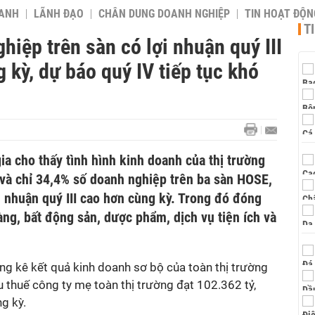
OANH
LÃNH ĐẠO
CHÂN DUNG DOANH NGHIỆP
TIN HOẠT ĐỘN
T
iệp trên sàn có lợi nhuận quý III
 kỳ, dự báo quý IV tiếp tục khó
ia cho thấy tình hình kinh doanh của thị trường
I và chỉ 34,4% số doanh nghiệp trên ba sàn HOSE,
nhuận quý III cao hơn cùng kỳ. Trong đó đóng
ng, bất động sản, dược phẩm, dịch vụ tiện ích và
g kê kết quả kinh doanh sơ bộ của toàn thị trường
u thuế công ty mẹ toàn thị trường đạt 102.362 tỷ,
g kỳ.