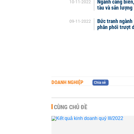
Ngành cảng biển, 
10-11-2022
tàu và sản lượng
Bức tranh ngành 
09-11-2022
phân phối trượt 
DOANH NGHIỆP
Chia sẻ
CÙNG CHỦ ĐỀ
y dịch vụ hàng không
Nhờ đâu KIDO lãi hơn 
 Lam vừa rót vốn báo
đồng trong quý II?
 nhất 14...