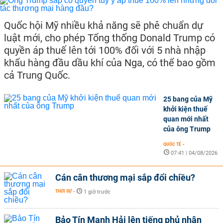
Quốc hội Mỹ nhiều khả năng sẽ phê chuẩn dự
luật mới, cho phép Tổng thống Donald Trump có
quyền áp thuế lên tới 100% đối với 5 nhà nhập
khẩu hàng đầu dầu khí của Nga, có thể bao gồm
cả Trung Quốc.
25 bang của Mỹ
khởi kiện thuế
quan mới nhất
của ông Trump
QUỐC TẾ
-
07:41 | 04/08/2026
Cán cân thương mại sắp đổi chiều?
THỜI SỰ
-
1 giờ trước
Bảo Tín Mạnh Hải lên tiếng phủ nhận