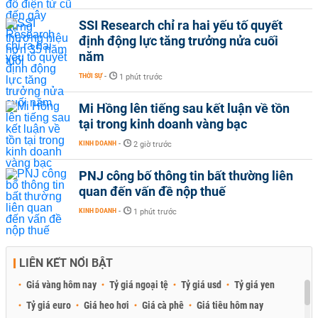
SSI Research chỉ ra hai yếu tố quyết
định động lực tăng trưởng nửa cuối
năm
THỜI SỰ
-
1 phút trước
Mi Hồng lên tiếng sau kết luận về tồn
tại trong kinh doanh vàng bạc
KINH DOANH
-
2 giờ trước
PNJ công bố thông tin bất thường liên
quan đến vấn đề nộp thuế
KINH DOANH
-
1 phút trước
LIÊN KẾT NỔI BẬT
Giá vàng hôm nay
Tỷ giá ngoại tệ
Tỷ giá usd
Tỷ giá yen
Tỷ giá euro
Giá heo hơi
Giá cà phê
Giá tiêu hôm nay