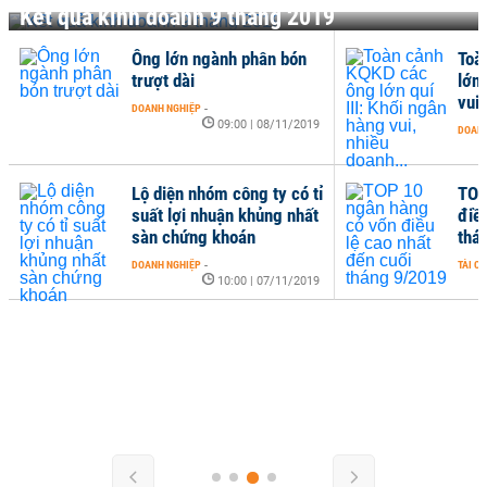
Kết quả kinh doanh 9 tháng 2019
Ông lớn ngành phân bón
Toà
trượt dài
lớn 
vui,
DOANH NGHIỆP
-
09:00 | 08/11/2019
DOANH
Lộ diện nhóm công ty có tỉ
TOP
suất lợi nhuận khủng nhất
điề
sàn chứng khoán
thá
DOANH NGHIỆP
-
TÀI C
10:00 | 07/11/2019