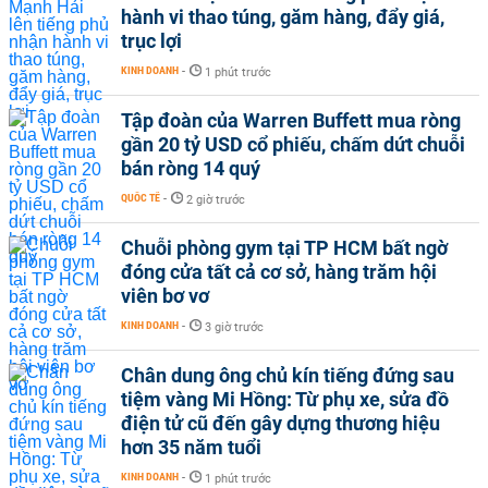
hành vi thao túng, găm hàng, đẩy giá,
trục lợi
KINH DOANH
-
1 phút trước
Tập đoàn của Warren Buffett mua ròng
gần 20 tỷ USD cổ phiếu, chấm dứt chuỗi
bán ròng 14 quý
QUỐC TẾ
-
2 giờ trước
Chuỗi phòng gym tại TP HCM bất ngờ
đóng cửa tất cả cơ sở, hàng trăm hội
viên bơ vơ
KINH DOANH
-
3 giờ trước
Chân dung ông chủ kín tiếng đứng sau
tiệm vàng Mi Hồng: Từ phụ xe, sửa đồ
điện tử cũ đến gây dựng thương hiệu
hơn 35 năm tuổi
KINH DOANH
-
1 phút trước