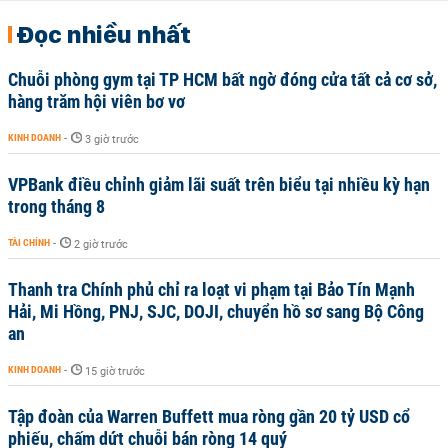
Đọc nhiều nhất
Chuỗi phòng gym tại TP HCM bất ngờ đóng cửa tất cả cơ sở,
hàng trăm hội viên bơ vơ
KINH DOANH
-
3 giờ trước
VPBank điều chỉnh giảm lãi suất trên biểu tại nhiều kỳ hạn
trong tháng 8
TÀI CHÍNH
-
2 giờ trước
Thanh tra Chính phủ chỉ ra loạt vi phạm tại Bảo Tín Mạnh
Hải, Mi Hồng, PNJ, SJC, DOJI, chuyển hồ sơ sang Bộ Công
an
KINH DOANH
-
15 giờ trước
Tập đoàn của Warren Buffett mua ròng gần 20 tỷ USD cổ
phiếu, chấm dứt chuỗi bán ròng 14 quý