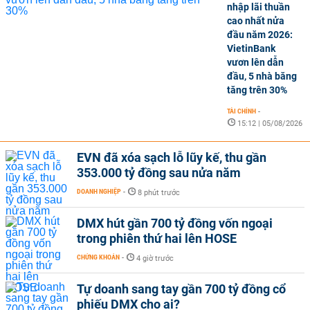
nhập lãi thuần
cao nhất nửa
đầu năm 2026:
VietinBank
vươn lên dẫn
đầu, 5 nhà băng
tăng trên 30%
TÀI CHÍNH
-
15:12 | 05/08/2026
EVN đã xóa sạch lỗ lũy kế, thu gần
353.000 tỷ đồng sau nửa năm
DOANH NGHIỆP
-
8 phút trước
DMX hút gần 700 tỷ đồng vốn ngoại
trong phiên thứ hai lên HOSE
CHỨNG KHOÁN
-
4 giờ trước
Tự doanh sang tay gần 700 tỷ đồng cổ
phiếu DMX cho ai?