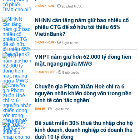
CHỨNG KHOÁN
-
20 phút trước
NHNN cần tăng nắm giữ bao nhiêu cổ
phiếu CTG để sở hữu tối thiểu 65%
VietinBank?
CHỨNG KHOÁN
-
5 giờ trước
VNPT nắm giữ hơn 62.000 tỷ đồng tiền
mặt, ngang ngửa MWG
DOANH NGHIỆP
-
5 giờ trước
Chuyên gia Phạm Xuân Hoè chỉ ra 6
nguyên nhân khiến dòng vốn trong nền
kinh tế còn 'tắc nghẽn'
THỜI SỰ
-
5 giờ trước
Đề xuất miễn 30% thuế thu nhập cho hộ
kinh doanh, doanh nghiệp có doanh thu
dưới 10 tỷ đồng