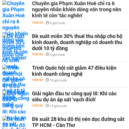
Chuyên gia Phạm Xuân Hoè chỉ ra 6
nguyên nhân khiến dòng vốn trong nền
kinh tế còn 'tắc nghẽn'
THỜI SỰ
-
5 giờ trước
Đề xuất miễn 30% thuế thu nhập cho hộ
kinh doanh, doanh nghiệp có doanh thu
dưới 10 tỷ đồng
THỜI SỰ
-
6 giờ trước
Trình Quốc hội cắt giảm 47 điều kiện
kinh doanh công nghệ
THỜI SỰ
-
10 giờ trước
Giải ngân đầu tư công quý III: Khi các
siêu dự án áp sát 'vạch đích'
THỜI SỰ
-
13 giờ trước
Đề xuất 28 khu đô thị nén dọc đường sắt
TP HCM - Cần Thơ