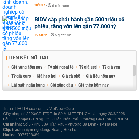
THỜI SỰ
-
6 giờ trước
BIDV sắp phát hành gần 500 triệu cổ
phiếu, tăng vốn lên gần 77.800 tỷ
TÀI CHÍNH
-
5 giờ trước
LIÊN KẾT NỔI BẬT
Giá vàng hôm nay
Tỷ giá ngoại tệ
Tỷ giá usd
Tỷ giá yen
Tỷ giá euro
Giá heo hơi
Giá cà phê
Giá tiêu hôm nay
Lãi suất ngân hàng
Giá xăng dầu
Giá thép hôm nay
Giá sầu riêng
Giá thịt heo
Giá gạo
Giá cao su
Best Retail Brokers
Diễn đàn đầu tư Việt Nam 2026
Trang TTĐTTH của công ty VietNewsCorp
Giấy phép số 3323/GP-TTĐT do Sở VH&TT TP.HCM cấp ngày 20/3/2026
Lầu 5 - Compa Building - 293 Điện Biên Phủ - Phường Gia Định - TP.HCM
Chi nhánh:
Số 5 - Khu 38A Trần Phú - Phường Ba Đình - TP. Hà Nội
Chịu trách nhiệm nội dung:
Hoàng Hữu Lợi
Hotline:
0975798489