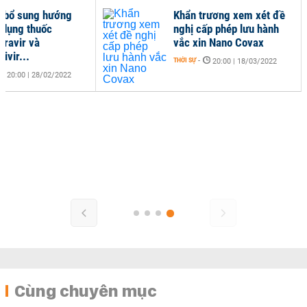
ế bổ sung hướng
Khẩn trương xem xét đề
 dụng thuốc
nghị cấp phép lưu hành
iravir và
vắc xin Nano Covax
ivir...
THỜI SỰ
-
20:00 | 18/03/2022
20:00 | 28/02/2022
Cùng chuyên mục