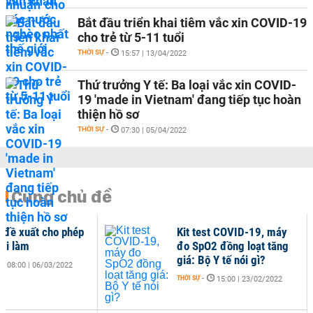
Bắt đầu triển khai tiêm vắc xin COVID-19
cho trẻ từ 5-11 tuổi
THỜI SỰ
-
15:57 | 13/04/2022
Thứ trưởng Y tế: Ba loại vắc xin COVID-
19 'made in Vietnam' đang tiếp tục hoàn
thiện hồ sơ
THỜI SỰ
-
07:30 | 05/04/2022
Cùng chủ đề
ế đề xuất cho phép
Kit test COVID-19, máy
 đi làm
đo SpO2 đồng loạt tăng
giá: Bộ Y tế nói gì?
08:00 | 06/03/2022
THỜI SỰ
-
15:00 | 23/02/2022