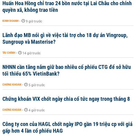
Huấn Hoa Hồng chỉ trao 24 bồn nước tại Lai Châu cho chính
quyền xã, không trao tiền
KINH DOANH
-
9 giờ trước
Lãnh đạo MB nói gì về việc tài trợ cho 18 dự án Vingroup,
Sungroup và Masterise?
TÀI CHÍNH
-
14 giờ trước
NHNN cần tăng nắm giữ bao nhiêu cổ phiếu CTG để sở hữu
tối thiểu 65% VietinBank?
CHỨNG KHOÁN
-
5 giờ trước
Chứng khoán VIX chốt ngày chia cổ tức ngay trong tháng 8
CHỨNG KHOÁN
-
4 giờ trước
Công ty con của HAGL chốt ngày IPO gần 19 triệu cp với giá
gấp hơn 4 lần cổ phiếu HAG