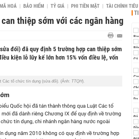
 MÃ HOÁ
BẢO HIỂM
TỶ GIÁ
PHI TIỀN MẶT
TÀI CHÍNH TIÊ
T
 can thiệp sớm với các ngân hàng
(sửa đổi) đã quy định 5 trường hợp can thiệp sớm
điều kiện lỗ lũy kế lớn hơn 15% vốn điều lệ, vốn
 Các tổ chức tín dụng (sửa đổi). (Ảnh:
TTQH
).
 sớm
biểu Quốc hội đã tán thành thông qua Luật Các tổ
t mới đã dành riêng Chương IX để quy định về trường
 chức tín dụng, chi nhánh ngân hàng nước ngoài
tín dụng năm 2010 không có quy định về trường hợp