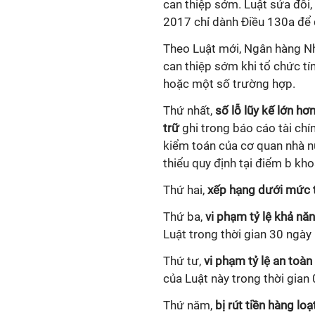
can thiệp sớm. Luật sửa đổi
2017 chỉ dành Điều 130a để 
Theo Luật mới, Ngân hàng Nh
can thiệp sớm khi tổ chức t
hoặc một số trường hợp.
Thứ nhất,
số lỗ lũy kế lớn hơ
trữ
ghi trong báo cáo tài chí
kiểm toán của cơ quan nhà nư
thiểu quy định tại điểm b kh
Thứ hai,
xếp hạng dưới mức 
Thứ ba,
vi phạm tỷ lệ khả năn
Luật trong thời gian 30 ngày l
Thứ tư,
vi phạm tỷ lệ an toàn 
của Luật này trong thời gian 
Thứ năm,
bị rút tiền hàng loạ