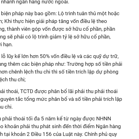
hi nhánh ngân hàng nước ngoài.
 biện pháp này bao gồm: Lộ trình tuân thủ một hoặc
h; Khi thực hiện giải pháp tăng vốn điều lệ theo
g, thành viên góp vốn được sở hữu cổ phần, phần
g sẽ phải có lộ trình giảm tỷ lệ sở hữu cổ phần,
i hạn.
ỗ lũy kế lớn hơn 50% vốn điều lệ và các quỹ dự trữ,
ng thêm các biện pháp như: Trường hợp số tiền phải
 hơn chênh lệch thu chi thì số tiền trích lập dự phòng
ệch thu chi;
ải thoái, TCTD được phân bổ lãi phải thu phải thoái
nguyên tắc tổng mức phân bổ và số tiền phải trích lập
u chi.
hu phải thoái tối đa 5 năm kể từ ngày được NHNN
ho khoản phải thu phát sinh đến thời điểm Ngân hàng
 tại khoản 2 Điều 156 của Luật này. Chính phủ quy