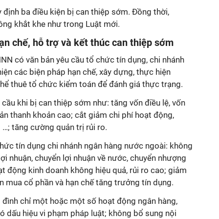
định ba điều kiện bị can thiệp sớm. Đồng thời,
ông khắt khe như trong Luật mới.
ạn chế, hỗ trợ và kết thúc can thiệp sớm
NN có văn bản yêu cầu tổ chức tín dụng, chi nhánh
iện các biện pháp hạn chế, xây dựng, thực hiện
hể thuê tổ chức kiểm toán để đánh giá thực trạng.
cầu khi bị can thiệp sớm như: tăng vốn điều lệ, vốn
ản thanh khoản cao; cắt giảm chi phí hoạt động,
 …; tăng cường quản trị rủi ro.
hức tín dụng chi nhánh ngân hàng nước ngoài: không
lợi nhuận, chuyển lợi nhuận về nước, chuyển nhượng
oạt động kinh doanh không hiệu quả, rủi ro cao; giảm
ốn mua cổ phần và hạn chế tăng trưởng tín dụng.
ạm đình chỉ một hoặc một số hoạt động ngân hàng,
ó dấu hiệu vi phạm pháp luật; không bổ sung nội