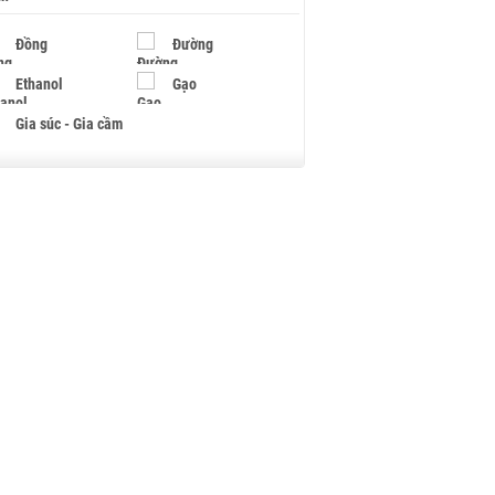
Đồng
Đường
Ethanol
Gạo
Gia súc - Gia cầm
Giấy
Gỗ
Hạt điều
Hồ tiêu - Hạt tiêu
Khí đốt
Kim loại khác
Mắc ca
Muối
Ngũ cốc
Nhựa - Hạt nhựa
Palladium
Phân bón