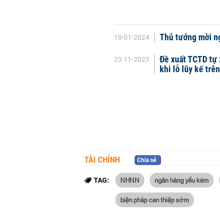
Thủ tướng mời n
18-01-2024
Đề xuất TCTD tự 
23-11-2023
khi lỗ lũy kế tr
TÀI CHÍNH
Chia sẻ
NHNN
ngân hàng yếu kém
TAG:
biện pháp can thiệp sớm