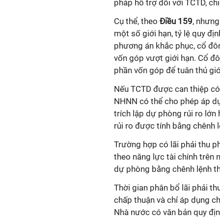
pháp hỗ trợ đối với TCTD, c
Cụ thể, theo
Điều 159
, nhưng
một số giới hạn, tỷ lệ quy địn
phương án khắc phục, cổ đôn
vốn góp vượt giới hạn. Cổ đôn
phần vốn góp để tuân thủ giớ
Nếu TCTD được can thiệp có l
NHNN có thể cho phép áp dụ
trích lập dự phòng rủi ro lớn
rủi ro được tính bằng chênh l
Trường hợp có lãi phải thu ph
theo năng lực tài chính trên 
dự phòng bằng chênh lệnh th
Thời gian phân bổ lãi phải t
chấp thuận và chỉ áp dụng c
Nhà nước có văn bản quy định