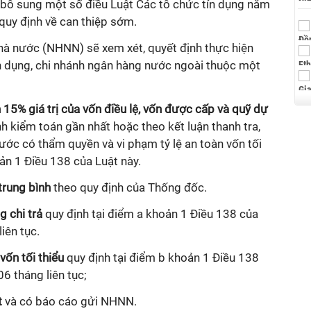
, bổ sung một số điều Luật Các tổ chức tín dụng năm
quy định về can thiệp sớm.
à nước (NHNN) sẽ xem xét, quyết định thực hiện
ín dụng, chi nhánh ngân hàng nước ngoài thuộc một
n 15% giá trị của vốn điều lệ, vốn được cấp và quỹ dự
nh kiểm toán gần nhất hoặc theo kết luận thanh tra,
ớc có thẩm quyền và vi phạm tỷ lệ an toàn vốn tối
oản 1 Điều 138 của Luật này.
trung bình
theo quy định của Thống đốc.
g chi trả
quy định tại điểm a khoản 1 Điều 138 của
iên tục.
vốn tối thiểu
quy định tại điểm b khoản 1 Điều 138
06 tháng liên tục;
t
và có báo cáo gửi NHNN.