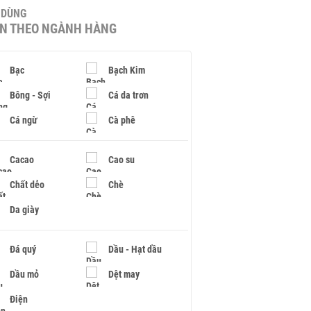
U DÙNG
IN THEO NGÀNH HÀNG
Bạc
Bạch Kim
Bông - Sợi
Cá da trơn
Cá ngừ
Cà phê
Cacao
Cao su
Chất dẻo
Chè
Da giày
Đá quý
Dầu - Hạt dầu
Dầu mỏ
Dệt may
Điện