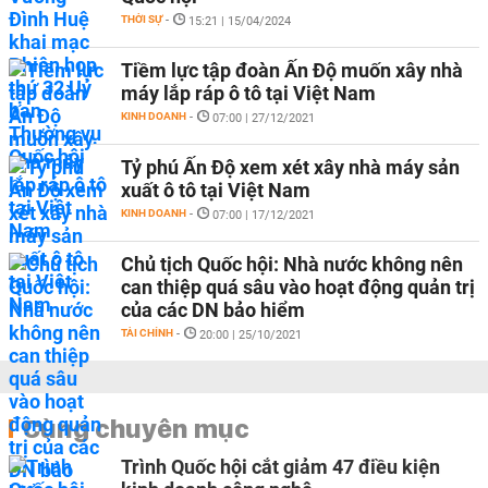
THỜI SỰ
-
15:21 | 15/04/2024
Tiềm lực tập đoàn Ấn Độ muốn xây nhà
máy lắp ráp ô tô tại Việt Nam
KINH DOANH
-
07:00 | 27/12/2021
Tỷ phú Ấn Độ xem xét xây nhà máy sản
xuất ô tô tại Việt Nam
KINH DOANH
-
07:00 | 17/12/2021
Chủ tịch Quốc hội: Nhà nước không nên
can thiệp quá sâu vào hoạt động quản trị
của các DN bảo hiểm
TÀI CHÍNH
-
20:00 | 25/10/2021
Cùng chuyên mục
Trình Quốc hội cắt giảm 47 điều kiện