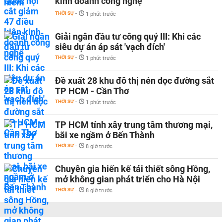
kinh doanh công nghệ
THỜI SỰ
-
1 phút trước
Giải ngân đầu tư công quý III: Khi các
siêu dự án áp sát 'vạch đích'
THỜI SỰ
-
1 phút trước
Đề xuất 28 khu đô thị nén dọc đường sắt
TP HCM - Cần Thơ
THỜI SỰ
-
1 phút trước
TP HCM tính xây trung tâm thương mại,
bãi xe ngầm ở Bến Thành
THỜI SỰ
-
8 giờ trước
Chuyên gia hiến kế tái thiết sông Hồng,
mở không gian phát triển cho Hà Nội
THỜI SỰ
-
8 giờ trước