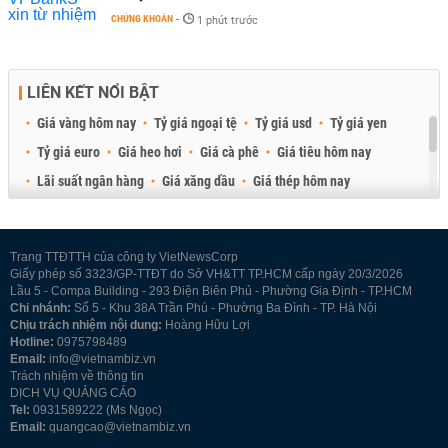
CHỨNG KHOÁN
-
1 phút trước
LIÊN KẾT NỔI BẬT
Giá vàng hôm nay
Tỷ giá ngoại tệ
Tỷ giá usd
Tỷ giá yen
Tỷ giá euro
Giá heo hơi
Giá cà phê
Giá tiêu hôm nay
Lãi suất ngân hàng
Giá xăng dầu
Giá thép hôm nay
Giá sầu riêng
Giá thịt heo
Giá gạo
Giá cao su
Best Retail Brokers
Diễn đàn đầu tư Việt Nam 2026
Trang TTĐTTH của công ty VietNewsCorp
Giấy phép số 3323/GP-TTĐT do Sở VH&TT TP.HCM cấp ngày 20/3/2026
Lầu 5 - Compa Building - 293 Điện Biên Phủ - Phường Gia Định - TP.HCM
Chi nhánh:
Số 5 - Khu 38A Trần Phú - Phường Ba Đình - TP. Hà Nội
Chịu trách nhiệm nội dung:
Hoàng Hữu Lợi
Hotline:
0975798489
Email:
info@vietnambiz.vn
Trách nhiệm về thông tin
DỊCH VỤ QUẢNG CÁO
Tel:
0931589222 (Ms Ngọc)
Email:
quangcao@vietnambiz.vn