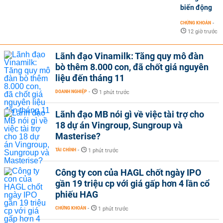
biến động
CHỨNG KHOÁN
-
12 giờ trước
Lãnh đạo Vinamilk: Tăng quy mô đàn
bò thêm 8.000 con, đã chốt giá nguyên
liệu đến tháng 11
DOANH NGHIỆP
-
1 phút trước
Lãnh đạo MB nói gì về việc tài trợ cho
18 dự án Vingroup, Sungroup và
Masterise?
TÀI CHÍNH
-
1 phút trước
Công ty con của HAGL chốt ngày IPO
gần 19 triệu cp với giá gấp hơn 4 lần cổ
phiếu HAG
CHỨNG KHOÁN
-
1 phút trước