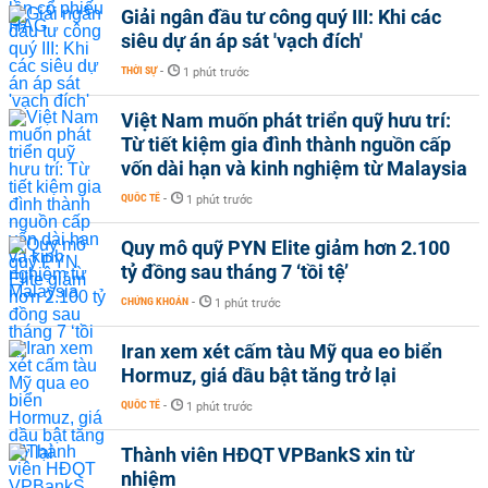
Giải ngân đầu tư công quý III: Khi các
siêu dự án áp sát 'vạch đích'
THỜI SỰ
-
1 phút trước
Việt Nam muốn phát triển quỹ hưu trí:
Từ tiết kiệm gia đình thành nguồn cấp
vốn dài hạn và kinh nghiệm từ Malaysia
QUỐC TẾ
-
1 phút trước
Quy mô quỹ PYN Elite giảm hơn 2.100
tỷ đồng sau tháng 7 ‘tồi tệ’
CHỨNG KHOÁN
-
1 phút trước
Iran xem xét cấm tàu Mỹ qua eo biển
Hormuz, giá dầu bật tăng trở lại
QUỐC TẾ
-
1 phút trước
Thành viên HĐQT VPBankS xin từ
nhiệm