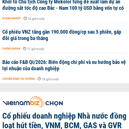
Khởi tố Chủ tịch Công ty Mekolor từng đề xuất làm dự án
đường sắt tốc độ cao Bắc - Nam 100 tỷ USD bằng vốn tự có
DOANH NGHIỆP
-
16 giờ trước
Cổ phiếu VNZ tăng gần 190.000 đồng/cp sau 5 phiên, gấp
đôi giá trong ba tháng
CHỨNG KHOÁN
-
17 giờ trước
Báo cáo F&B QI/2026: Biến động chi phí và xu hướng bảo vệ
lợi nhuận của doanh nghiệp
CHUYỂN ĐỘNG THỊ TRƯỜNG
-
18 giờ trước
Cổ phiếu doanh nghiệp Nhà nước đồng
loạt hút tiền, VNM, BCM, GAS và GVR