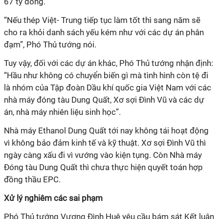
67 tỷ đồng.
“Nếu thép Việt- Trung tiếp tục làm tốt thì sang năm sẽ
cho ra khỏi danh sách yếu kém như với các dự án phân
đạm”, Phó Thủ tướng nói.
Tuy vậy, đối với các dự án khác, Phó Thủ tướng nhận định:
“Hầu như không có chuyển biến gì mà tình hình còn tệ đi
là nhóm của Tập đoàn Dầu khí quốc gia Việt Nam với các
nhà máy đóng tàu Dung Quất, Xơ sợi Đình Vũ và các dự
án, nhà máy nhiên liệu sinh học”.
Nhà máy Ethanol Dung Quất tới nay không tái hoạt động
vì không bảo đảm kinh tế và kỹ thuật. Xơ sợi Đình Vũ thì
ngày càng xấu đi vì vướng vào kiện tụng. Còn Nhà máy
Đóng tàu Dung Quất thì chưa thực hiện quyết toán hợp
đồng thầu EPC.
Xử lý nghiêm các sai phạm
Phó Thủ tướng Vương Đình Huệ yêu cầu bám sát Kết luận