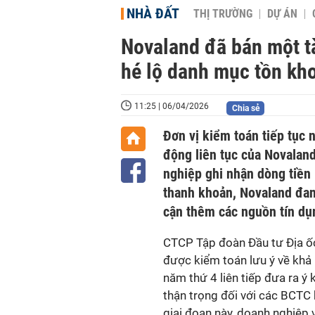
NHÀ ĐẤT
THỊ TRƯỜNG
DỰ ÁN
Novaland đã bán một tà
hé lộ danh mục tồn kh
11:25 | 06/04/2026
Chia sẻ
Đơn vị kiểm toán tiếp tục 
động liên tục của Novaland
nghiệp ghi nhận dòng tiền
thanh khoản, Novaland đang
cận thêm các nguồn tín dụ
CTCP Tập đoàn Đầu tư Địa ốc
được kiểm toán lưu ý về khả 
năm thứ 4 liên tiếp đưa ra ý 
thận trọng đối với các BCTC
giai đoạn này, doanh nghiệp v