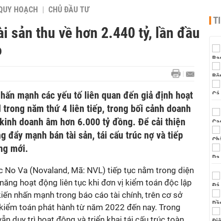
QUY HOẠCH
CHỦ ĐẦU TƯ
T
i sản thu về hơn 2.440 tỷ, lần đầu
o
nhấn mạnh các yếu tố liên quan đến giả định hoạt
 trong năm thứ 4 liên tiếp, trong bối cảnh doanh
 kinh doanh âm hơn 6.000 tỷ đồng. Để cải thiện
 đẩy mạnh bán tài sản, tái cấu trúc nợ và tiếp
ng mới.
 No Va (Novaland, Mã: NVL) tiếp tục nằm trong diện
năng hoạt động liên tục khi đơn vị kiểm toán độc lập
kiến nhấn mạnh trong báo cáo tài chính, trên cơ sở
 kiểm toán phát hành từ năm 2022 đến nay. Trong
ẫn duy trì hoạt động và triển khai tái cấu trúc toàn