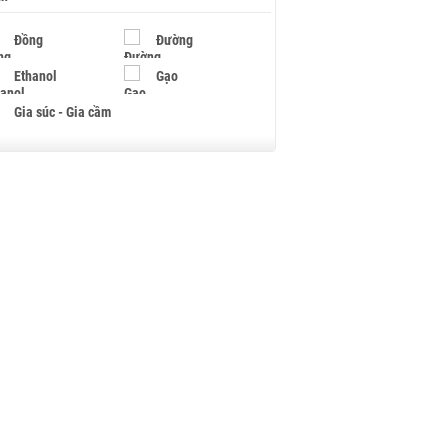
Đồng
Đường
Ethanol
Gạo
Gia súc - Gia cầm
Giấy
Gỗ
Hạt điều
Hồ tiêu - Hạt tiêu
Khí đốt
Kim loại khác
Mắc ca
Muối
Ngũ cốc
Nhựa - Hạt nhựa
Palladium
Phân bón