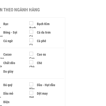
IN THEO NGÀNH HÀNG
Bạc
Bạch Kim
Bông - Sợi
Cá da trơn
Cá ngừ
Cà phê
Cacao
Cao su
Chất dẻo
Chè
Da giày
Đá quý
Dầu - Hạt dầu
Dầu mỏ
Dệt may
Điện