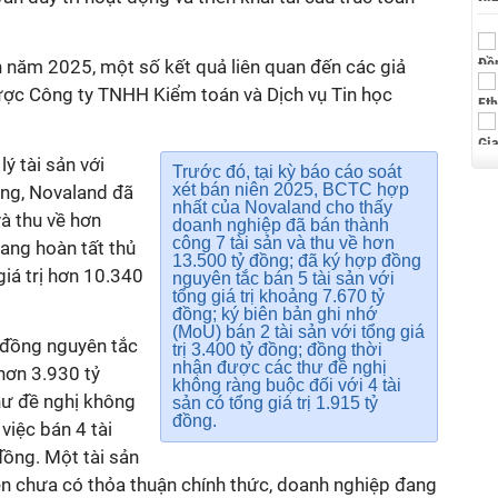
 năm 2025, một số kết quả liên quan đến các giả
được Công ty TNHH Kiểm toán và Dịch vụ Tin học
lý tài sản với
Trước đó, tại kỳ báo cáo soát
xét bán niên 2025, BCTC hợp
đồng, Novaland đã
nhất của Novaland cho thấy
à thu về hơn
doanh nghiệp đã bán thành
công 7 tài sản và thu về hơn
đang hoàn tất thủ
13.500 tỷ đồng; đã ký hợp đồng
iá trị hơn 10.340
nguyên tắc bán 5 tài sản với
tổng giá trị khoảng 7.670 tỷ
đồng; ký biên bản ghi nhớ
(MoU) bán 2 tài sản với tổng giá
 đồng nguyên tắc
trị 3.400 tỷ đồng; đồng thời
nhận được các thư đề nghị
 hơn 3.930 tỷ
không ràng buộc đối với 4 tài
hư đề nghị không
sản có tổng giá trị 1.915 tỷ
đồng.
việc bán 4 tài
 đồng. Một tài sản
hiện chưa có thỏa thuận chính thức, doanh nghiệp đang