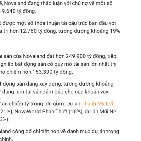
ế, Novaland đang thảo luận với chủ nợ về một số
n 9.640 tỷ đồng.
 được một số thỏa thuận tái cấu trúc ban đầu với
giá trị hơn 12.760 tỷ đồng, tương đương khoảng 19%
i sản của Novaland đạt hơn 249.900 tỷ đồng, tiếp
hiệp bất động sản có quy mô tài sản lớn nhất thị
kho chiếm hơn 153.390 tỷ đồng.
bất động sản đang xây dựng, tương đương khoảng
 dụng làm tài sản đảm bảo cho các khoản vay.
ự án chiếm tỷ trọng lớn gồm: Dự án
Thạnh Mỹ Lợi
(21%), NovaWorld Phan Thiết (16%), dự án Mũi Né
6%).
aland công bố chi tiết hơn về danh mục dự án trong
chính.