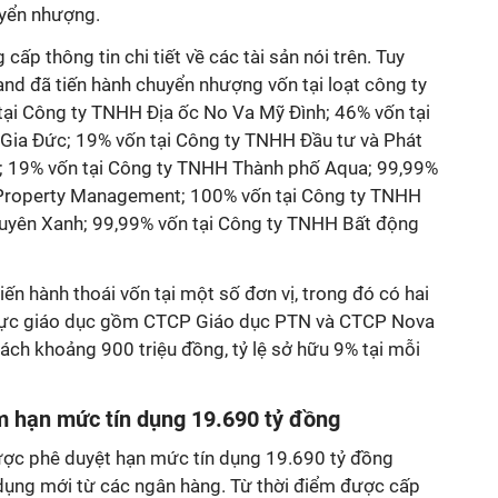
uyển nhượng.
cấp thông tin chi tiết về các tài sản nói trên. Tuy
land đã tiến hành chuyển nhượng vốn tại loạt công ty
ại Công ty TNHH Địa ốc No Va Mỹ Đình; 46% vốn tại
Gia Đức; 19% vốn tại Công ty TNHH Đầu tư và Phát
g; 19% vốn tại Công ty TNHH Thành phố Aqua; 99,99%
Property Management; 100% vốn tại Công ty TNHH
uyên Xanh; 99,99% vốn tại Công ty TNHH Bất động
ến hành thoái vốn tại một số đơn vị, trong đó có hai
h vực giáo dục gồm CTCP Giáo dục PTN và CTCP Nova
sách khoảng 900 triệu đồng, tỷ lệ sở hữu 9% tại mỗi
 hạn mức tín dụng 19.690 tỷ đồng
ược phê duyệt hạn mức tín dụng 19.690 tỷ đồng
dụng mới từ các ngân hàng. Từ thời điểm được cấp