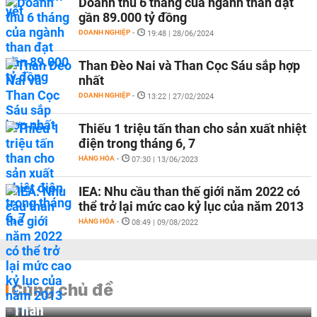
Doanh thu 6 tháng của ngành than đạt
gần 89.000 tỷ đồng
DOANH NGHIỆP
-
19:48 | 28/06/2024
Than Đèo Nai và Than Cọc Sáu sắp hợp
nhất
DOANH NGHIỆP
-
13:22 | 27/02/2024
Thiếu 1 triệu tấn than cho sản xuất nhiệt
điện trong tháng 6, 7
HÀNG HÓA
-
07:30 | 13/06/2023
IEA: Nhu cầu than thế giới năm 2022 có
thể trở lại mức cao kỷ lục của năm 2013
HÀNG HÓA
-
08:49 | 09/08/2022
Cùng chủ đề
Than