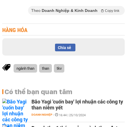
Theo
Doanh Nghiệp & Kinh Doanh
Copy link
HÀNG HÓA
Chia sẻ
ngành than
than
tkv
Có thể bạn quan tâm
Bão Yagi 'cuốn bay' lợi nhuận các công ty
than niêm yết
DOANH NGHIỆP
-
16:44 | 25/10/2024