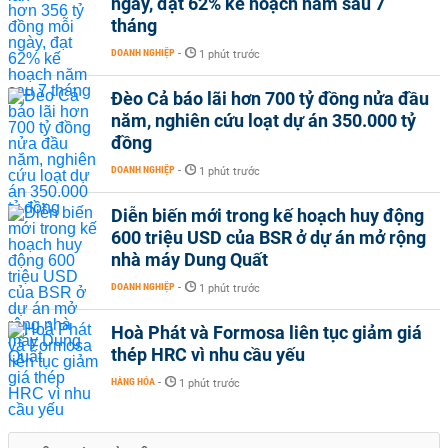
ngày, đạt 62% kế hoạch năm sau 7
tháng
DOANH NGHIỆP
-
1 phút trước
Đèo Cả báo lãi hơn 700 tỷ đồng nửa đầu
năm, nghiên cứu loạt dự án 350.000 tỷ
đồng
DOANH NGHIỆP
-
1 phút trước
Diễn biến mới trong kế hoạch huy động
600 triệu USD của BSR ở dự án mở rộng
nhà máy Dung Quất
DOANH NGHIỆP
-
1 phút trước
Hoà Phát và Formosa liên tục giảm giá
thép HRC vì nhu cầu yếu
HÀNG HÓA
-
1 phút trước