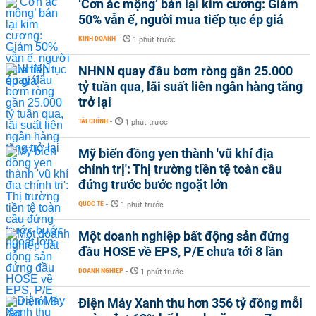
‘Cơn ác mộng’ bán lại kim cương: Giảm
50% vẫn ế, người mua tiếp tục ép giá
KINH DOANH
-
1 phút trước
NHNN quay đầu bơm ròng gần 25.000
tỷ tuần qua, lãi suất liên ngân hàng tăng
trở lại
TÀI CHÍNH
-
1 phút trước
Mỹ biến đồng yen thành 'vũ khí địa
chính trị': Thị trường tiền tệ toàn cầu
đứng trước bước ngoặt lớn
QUỐC TẾ
-
1 phút trước
Một doanh nghiệp bất động sản đứng
đầu HOSE về EPS, P/E chưa tới 8 lần
DOANH NGHIỆP
-
1 phút trước
Điện Máy Xanh thu hơn 356 tỷ đồng mỗi