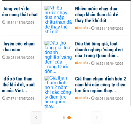
n tăng vọt vì lo
Nhiều nước chạy đua
guồn cung thắt chặt
nhập khẩu than đá để
thay thế khí đốt
-
15:34 | 18/06/2026
HÀNG HÓA
-
15:31 | 13/05/2026
an luyện cốc chạm
Dầu thô tăng giá, loạt
ần hai năm
doanh nghiệp ‘vàng đen’
của Trung Quốc đón...
-
20:25 | 08/06/2026
HÀNG HÓA
-
16:32 | 03/04/2026
ới đổ xô tìm than
Giá than chạm đỉnh hơn 2
 thế khí đốt, xuất
năm khi các công ty điện
an của Việt...
lực tìm nguồn thay...
-
HÀNG HÓA
-
07:37 | 15/05/2026
08:03 | 06/03/2026