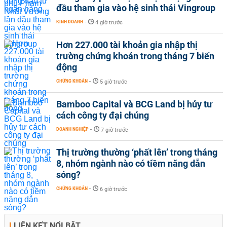
đầu tham gia vào hệ sinh thái Vingroup
KINH DOANH
-
4 giờ trước
Hơn 227.000 tài khoản gia nhập thị
trường chứng khoán trong tháng 7 biến
động
CHỨNG KHOÁN
-
5 giờ trước
Bamboo Capital và BCG Land bị hủy tư
cách công ty đại chúng
DOANH NGHIỆP
-
7 giờ trước
Thị trường thường ‘phất lên’ trong tháng
8, nhóm ngành nào có tiềm năng dẫn
sóng?
CHỨNG KHOÁN
-
6 giờ trước
LIÊN KẾT NỔI BẬT