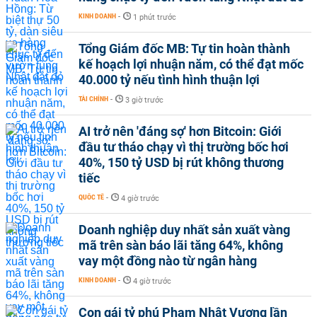
KINH DOANH
-
1 phút trước
Tổng Giám đốc MB: Tự tin hoàn thành
kế hoạch lợi nhuận năm, có thể đạt mốc
40.000 tỷ nếu tình hình thuận lợi
TÀI CHÍNH
-
3 giờ trước
AI trở nên 'đáng sợ' hơn Bitcoin: Giới
đầu tư tháo chạy vì thị trường bốc hơi
40%, 150 tỷ USD bị rút không thương
tiếc
QUỐC TẾ
-
4 giờ trước
Doanh nghiệp duy nhất sản xuất vàng
mã trên sàn báo lãi tăng 64%, không
vay một đồng nào từ ngân hàng
KINH DOANH
-
4 giờ trước
Con gái tỷ phú Phạm Nhật Vượng lần