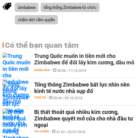
zimbabwe
tổng thống Zimbabwe từ chức
chấm dứt cầm quyền
Có thể bạn quan tâm
Trung Quốc muốn in tiền mới cho
Zimbabwe để đổi lấy kim cương, dầu mỏ
HÀNG HÓA
-
20:06 | 17/12/2018
Tổng thống Zimbabwe bất lực nhìn nền
kinh tế nước nhà sụp đổ
THỜI SỰ
-
08:44 | 29/10/2018
Bị thất thoát quá nhiều kim cương,
Zimbabwe quyết mở cửa cho nhà đầu tư
ngoại
TÀI CHÍNH
-
21:53 | 25/01/2018