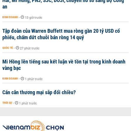
Hải, Mi Hồng, PNJ, SJC, DOJI, chuyển hồ sơ sang Bộ Công
an
KINH DOANH
-
13 giờ trước
Tập đoàn của Warren Buffett mua ròng gần 20 tỷ USD cổ
phiếu, chấm dứt chuỗi bán ròng 14 quý
QUỐC TẾ
-
27 phút trước
Mi Hồng lên tiếng sau kết luận về tồn tại trong kinh doanh
vàng bạc
KINH DOANH
-
1 phút trước
Cán cân thương mại sắp đổi chiều?
THỜI SỰ
-
1 phút trước