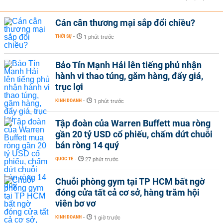
Cán cân thương mại sắp đổi chiều?
THỜI SỰ
-
1 phút trước
Bảo Tín Mạnh Hải lên tiếng phủ nhận
hành vi thao túng, găm hàng, đẩy giá,
trục lợi
KINH DOANH
-
1 phút trước
Tập đoàn của Warren Buffett mua ròng
gần 20 tỷ USD cổ phiếu, chấm dứt chuỗi
bán ròng 14 quý
QUỐC TẾ
-
27 phút trước
Chuỗi phòng gym tại TP HCM bất ngờ
đóng cửa tất cả cơ sở, hàng trăm hội
viên bơ vơ
KINH DOANH
-
1 giờ trước