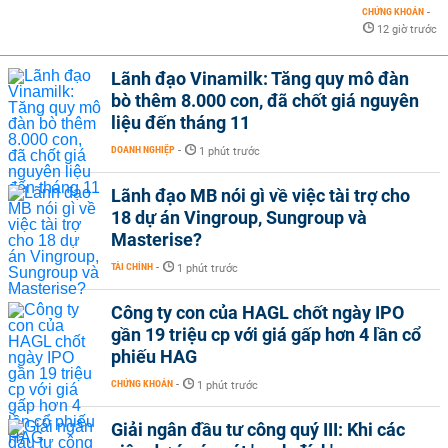
CHỨNG KHOÁN
-
12 giờ trước
Lãnh đạo Vinamilk: Tăng quy mô đàn
bò thêm 8.000 con, đã chốt giá nguyên
liệu đến tháng 11
DOANH NGHIỆP
-
1 phút trước
Lãnh đạo MB nói gì về việc tài trợ cho
18 dự án Vingroup, Sungroup và
Masterise?
TÀI CHÍNH
-
1 phút trước
Công ty con của HAGL chốt ngày IPO
gần 19 triệu cp với giá gấp hơn 4 lần cổ
phiếu HAG
CHỨNG KHOÁN
-
1 phút trước
Giải ngân đầu tư công quý III: Khi các