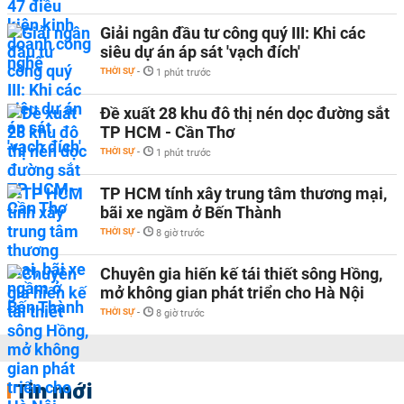
Giải ngân đầu tư công quý III: Khi các
siêu dự án áp sát 'vạch đích'
THỜI SỰ
-
1 phút trước
Đề xuất 28 khu đô thị nén dọc đường sắt
TP HCM - Cần Thơ
THỜI SỰ
-
1 phút trước
TP HCM tính xây trung tâm thương mại,
bãi xe ngầm ở Bến Thành
THỜI SỰ
-
8 giờ trước
Chuyên gia hiến kế tái thiết sông Hồng,
mở không gian phát triển cho Hà Nội
THỜI SỰ
-
8 giờ trước
Tin mới