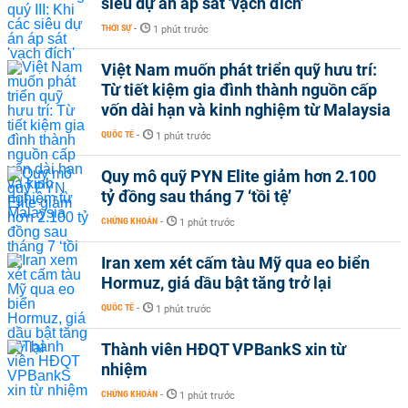
siêu dự án áp sát 'vạch đích'
THỜI SỰ
-
1 phút trước
Việt Nam muốn phát triển quỹ hưu trí:
Từ tiết kiệm gia đình thành nguồn cấp
vốn dài hạn và kinh nghiệm từ Malaysia
QUỐC TẾ
-
1 phút trước
Quy mô quỹ PYN Elite giảm hơn 2.100
tỷ đồng sau tháng 7 ‘tồi tệ’
CHỨNG KHOÁN
-
1 phút trước
Iran xem xét cấm tàu Mỹ qua eo biển
Hormuz, giá dầu bật tăng trở lại
QUỐC TẾ
-
1 phút trước
Thành viên HĐQT VPBankS xin từ
nhiệm
CHỨNG KHOÁN
-
1 phút trước