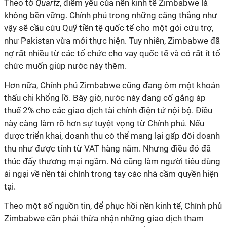
Theo tờ
Quartz
, điểm yếu của nền kinh tế Zimbabwe là
không bền vững. Chính phủ trong những căng thẳng như
vậy sẽ cầu cứu Quỹ tiền tệ quốc tế cho một gói cứu trợ,
như Pakistan vừa mới thực hiện. Tuy nhiên, Zimbabwe đã
nợ rất nhiều từ các tổ chức cho vay quốc tế và có rất ít tổ
chức muốn giúp nước này thêm.
Hơn nữa, Chính phủ Zimbabwe cũng đang ôm một khoản
thấu chi khổng lồ. Bây giờ, nước này đang cố gắng áp
thuế 2% cho các giao dịch tài chính điện tử nội bộ. Điều
này càng làm rõ hơn sự tuyệt vọng từ Chính phủ. Nếu
được triển khai, doanh thu có thể mang lại gấp đôi doanh
thu như được tính từ VAT hàng năm. Nhưng điều đó đã
thúc đẩy thương mại ngầm. Nó cũng làm người tiêu dùng
ái ngại về nền tài chính trong tay các nhà cầm quyền hiện
tại.
Theo một số nguồn tin, để phục hồi nền kinh tế, Chính phủ
Zimbabwe cần phải thừa nhận những giao dịch tham