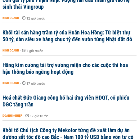
sinh thái Vingroup
KINH DOANH
-
12 giờ trước
Khối tài sản hàng trăm tỷ của Huấn Hoa Hồng: Từ biệt thự
50 tỷ, dàn siêu xe hàng chục tỷ đến vườn tùng Nhật đắt đỏ
KINH DOANH
-
7 giờ trước
Hãng kim cương tài trợ vương miện cho các cuộc thi hoa
hậu thông báo ngừng hoạt động
KINH DOANH
-
17 giờ trước
Hoá chất Đức Giang công bố hai ứng viên HĐQT, cổ phiếu
DGC tăng trần
DOANH NGHIỆP
-
17 giờ trước
Khởi tố Chủ tịch Công ty Mekolor từng đề xuất làm dự án
đường sắt tốc độ cao Bắc - Nam 100 tỷ USD bằng vốn tự có