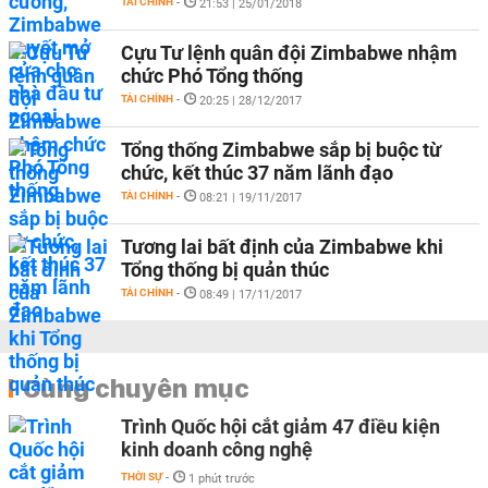
TÀI CHÍNH
-
21:53 | 25/01/2018
Cựu Tư lệnh quân đội Zimbabwe nhậm
chức Phó Tổng thống
TÀI CHÍNH
-
20:25 | 28/12/2017
Tổng thống Zimbabwe sắp bị buộc từ
chức, kết thúc 37 năm lãnh đạo
TÀI CHÍNH
-
08:21 | 19/11/2017
Tương lai bất định của Zimbabwe khi
Tổng thống bị quản thúc
TÀI CHÍNH
-
08:49 | 17/11/2017
Cùng chuyên mục
Trình Quốc hội cắt giảm 47 điều kiện
kinh doanh công nghệ
THỜI SỰ
-
1 phút trước