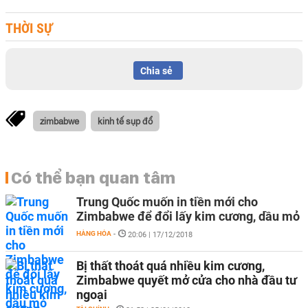
THỜI SỰ
Chia sẻ
zimbabwe
kinh tế sụp đổ
Có thể bạn quan tâm
Trung Quốc muốn in tiền mới cho
Zimbabwe để đổi lấy kim cương, dầu mỏ
HÀNG HÓA
-
20:06 | 17/12/2018
Bị thất thoát quá nhiều kim cương,
Zimbabwe quyết mở cửa cho nhà đầu tư
ngoại