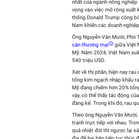
nhất của ngành nông nghiệp v
vọng vào việc mở rộng xuất k
thống Donald Trump công bố
Nam khiến các doanh nghiệp 
Ông Nguyễn Văn Mười, Phó Tổ
cân thương mại
giữa Việt 
Mỹ. Năm 2024, Việt Nam xuấ
540 triệu USD.
Xét về thị phần, hiện nay rau
tổng kim ngạch nhập khẩu ra
Mỹ đang chiếm hơn 20% tổng
vậy, có thể thấy tác động củ
đáng kể. Trong khi đó, rau q
Theo ông Nguyễn Văn Mười, 
tranh trực tiếp với nhau. Tr
quả nhiệt đới thì ngược lại 
địa để hai bên tiếp tục thú