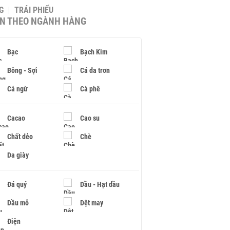
G
TRÁI PHIẾU
IN THEO NGÀNH HÀNG
Bạc
Bạch Kim
Bông - Sợi
Cá da trơn
Cá ngừ
Cà phê
Cacao
Cao su
Chất dẻo
Chè
Da giày
Đá quý
Dầu - Hạt dầu
Dầu mỏ
Dệt may
Điện