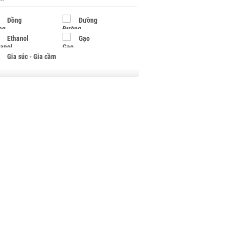
Đồng
Đường
Ethanol
Gạo
Gia súc - Gia cầm
Giấy
Gỗ
Hạt điều
Hồ tiêu - Hạt tiêu
Khí đốt
Kim loại khác
Mắc ca
Muối
Ngũ cốc
Nhựa - Hạt nhựa
Palladium
Phân bón