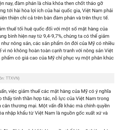
iện nay, đàm phán là chìa khóa then chốt tháo gỡ
g tới hài hòa lợi ích của hai quốc gia, Việt Nam phải
iện thiện chí cả trên bàn đàm phán và trên thực tế.
ảm thuế tối huệ quốc đối với một số mặt hàng của
ung bình hiện nay từ 9,4-9,7%, chúng ta có thể giảm
 như nông sản, các sản phẩm ôn đới của Mỹ có nhiều
 vì nó không hoàn toàn cạnh tranh với nông sản Việt
 phẩm có giá cao của Mỹ chỉ phục vụ một phân khúc
uồn: TTXVN)
uấn, việc giảm thuế các mặt hàng của Mỹ có ý nghĩa
o thấy tinh thần hợp tác, nỗ lực của Việt Nam trong
n cân thương mại. Một vấn đề khác mà chính quyền
hóa nhập khẩu từ Việt Nam là nguồn gốc xuất xứ và