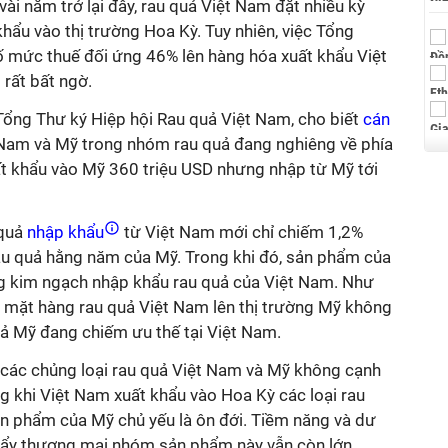
ài năm trở lại đây, rau quả Việt Nam đặt nhiều kỳ
hẩu vào thị trường Hoa Kỳ. Tuy nhiên, việc Tổng
 mức thuế đối ứng 46% lên hàng hóa xuất khẩu Việt
rất bất ngờ.
ng Thư ký Hiệp hội Rau quả Việt Nam, cho biết
cán
Nam và Mỹ trong nhóm rau quả đang nghiêng về phía
t khẩu vào Mỹ 360 triệu USD nhưng nhập từ Mỹ tới
 quả
nhập khẩu
từ Việt Nam mới chỉ chiếm 1,2%
u quả hằng năm của Mỹ. Trong khi đó, sản phẩm của
 kim ngạch nhập khẩu rau quả của Việt Nam. Như
a mặt hàng rau quả Việt Nam lên thị trường Mỹ không
uả Mỹ đang chiếm ưu thế tại Việt Nam.
các chủng loại rau quả Việt Nam và Mỹ không cạnh
ong khi Việt Nam xuất khẩu vào Hoa Kỳ các loại rau
sản phẩm của Mỹ chủ yếu là ôn đới. Tiềm năng và dư
c đẩy thương mại nhóm sản phẩm này vẫn còn lớn.