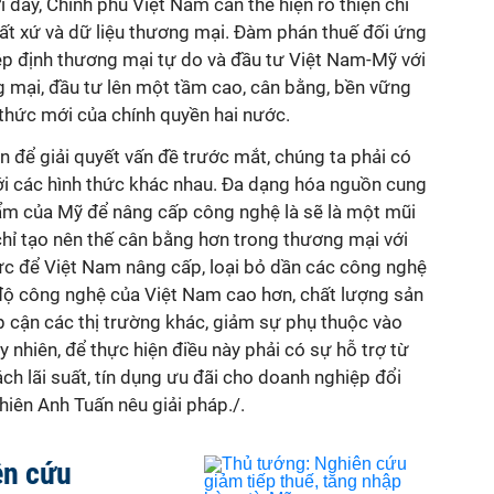
 đây, Chính phủ Việt Nam cần thể hiện rõ thiện chí
t xứ và dữ liệu thương mại. Đàm phán thuế đối ứng
iệp định thương mại tự do và đầu tư Việt Nam-Mỹ với
 mại, đầu tư lên một tầm cao, cân bằng, bền vững
thức mới của chính quyền hai nước.
 để giải quyết vấn đề trước mắt, chúng ta phải có
với các hình thức khác nhau. Đa dạng hóa nguồn cung
ẩm của Mỹ để nâng cấp công nghệ là sẽ là một mũi
chỉ tạo nên thế cân bằng hơn trong thương mại với
lực để Việt Nam nâng cấp, loại bỏ dần các công nghệ
nh độ công nghệ của Việt Nam cao hơn, chất lượng sản
p cận các thị trường khác, giảm sự phụ thuộc vào
 nhiên, để thực hiện điều này phải có sự hỗ trợ từ
h lãi suất, tín dụng ưu đãi cho doanh nghiệp đổi
hiên Anh Tuấn nêu giải pháp./.
ên cứu