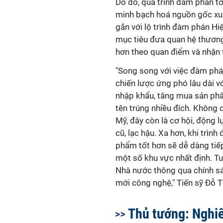
Do đó, quá trình đám phán tới
minh bạch hoá nguồn gốc xuấ
gắn với lộ trình đàm phán H
mục tiêu đưa quan hệ thương
hơn theo quan điểm và nhận 
"Song song với việc đàm phán
chiến lược ứng phó lâu dài 
nhập khẩu, tăng mua sản ph
tên trúng nhiều đích. Không 
Mỹ, đây còn là cơ hội, động 
cũ, lạc hậu. Xa hơn, khi trì
phẩm tốt hơn sẽ dễ dàng tiế
một số khu vực nhất định. Tuy
Nhà nước thông qua chính sác
mới công nghệ," Tiến sỹ Đỗ T
Thủ tướng: Nghi