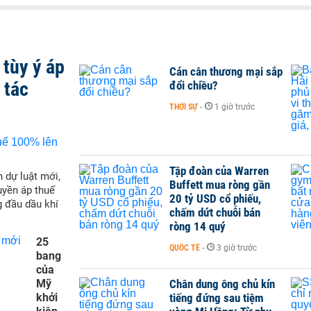
tùy ý áp
Cán cân thương mại sắp
 tác
đổi chiều?
THỜI SỰ
-
1 giờ trước
Tập đoàn của Warren
 dự luật mới,
Buffett mua ròng gần
yền áp thuế
20 tỷ USD cổ phiếu,
g đầu dầu khí
chấm dứt chuỗi bán
ròng 14 quý
25
QUỐC TẾ
-
3 giờ trước
bang
của
Mỹ
Chân dung ông chủ kín
khởi
tiếng đứng sau tiệm