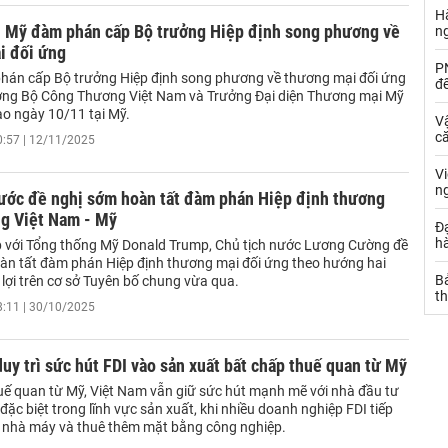
Hà
- Mỹ đàm phán cấp Bộ trưởng Hiệp định song phương về
n
i đối ứng
PN
hán cấp Bộ trưởng Hiệp định song phương về thương mại đối ứng
đ
ởng Bộ Công Thương Việt Nam và Trưởng Đại diện Thương mại Mỹ
ào ngày 10/11 tại Mỹ.
Vậ
că
0:57 | 12/11/2025
V
n
nước đề nghị sớm hoàn tất đàm phán Hiệp định thương
ng Việt Nam - Mỹ
Đạ
hà
p với Tổng thống Mỹ Donald Trump, Chủ tịch nước Lương Cường đề
àn tất đàm phán Hiệp định thương mại đối ứng theo hướng hai
Bả
lợi trên cơ sở Tuyên bố chung vừa qua.
th
8:11 | 30/10/2025
uy trì sức hút FDI vào sản xuất bất chấp thuế quan từ Mỹ
uế quan từ Mỹ, Việt Nam vẫn giữ sức hút mạnh mẽ với nhà đầu tư
đặc biệt trong lĩnh vực sản xuất, khi nhiều doanh nghiệp FDI tiếp
 nhà máy và thuê thêm mặt bằng công nghiệp.