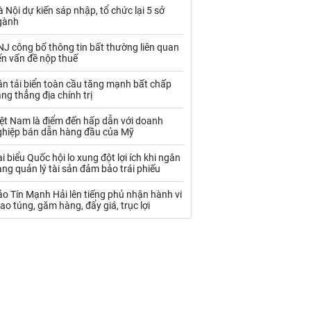
Palladium
Phân bón
 Nội dự kiến sáp nhập, tổ chức lại 5 sở
gành
Rau - Củ -Quả
Sắt thép
J công bố thông tin bất thường liên quan
Sữa
ến vấn đề nộp thuế
n tải biển toàn cầu tăng mạnh bất chấp
ng thẳng địa chính trị
Than
Thức ăn chăn nuôi
iệt Nam là điểm đến hấp dẫn với doanh
Thủy hải sản khác
Tôm
ghiệp bán dẫn hàng đầu của Mỹ
Vàng
i biểu Quốc hội lo xung đột lợi ích khi ngân
ng quản lý tài sản đảm bảo trái phiếu
VLXD khác
Xăng dầu
o Tín Mạnh Hải lên tiếng phủ nhận hành vi
ao túng, găm hàng, đẩy giá, trục lợi
Xi măng - Clynker