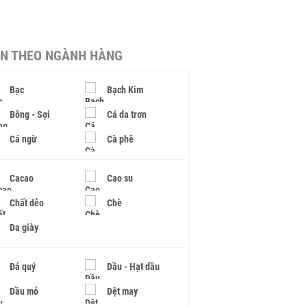
IN THEO NGÀNH HÀNG
Bạc
Bạch Kim
Bông - Sợi
Cá da trơn
Cá ngừ
Cà phê
Cacao
Cao su
Chất dẻo
Chè
Da giày
Đá quý
Dầu - Hạt dầu
Dầu mỏ
Dệt may