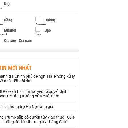
Điện
Đồng
Đường
Ethanol
Gạo
Gia súc - Gia cầm
Giấy
Gỗ
TIN MỚI NHẤT
Hạt điều
Hồ tiêu - Hạt tiêu
anh tra Chính phủ đề nghị Hải Phòng xử lý
Khí đốt
3 nhà, đất dôi dư
I Research chỉ ra hai yếu tố quyết định
Kim loại khác
Mắc ca
ộng lực tăng trưởng nửa cuối năm
Muối
Ngũ cốc
iều phòng trọ Hà Nội tăng giá
Nhựa - Hạt nhựa
ng Trump sắp có quyền tùy ý áp thuế 100%
ên những đối tác thương mại hàng đầu?