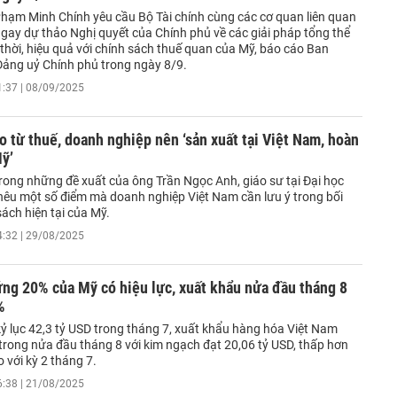
hạm Minh Chính yêu cầu Bộ Tài chính cùng các cơ quan liên quan
ngay dự thảo Nghị quyết của Chính phủ về các giải pháp tổng thể
thời, hiệu quả với chính sách thuế quan của Mỹ, báo cáo Ban
ảng uỷ Chính phủ trong ngày 8/9.
1:37 | 08/09/2025
ro từ thuế, doanh nghiệp nên ‘sản xuất tại Việt Nam, hoàn
Mỹ’
trong những đề xuất của ông Trần Ngọc Anh, giáo sư tại Đại học
 nêu một số điểm mà doanh nghiệp Việt Nam cần lưu ý trong bối
ách hiện tại của Mỹ.
4:32 | 29/08/2025
ng 20% của Mỹ có hiệu lực, xuất khẩu nửa đầu tháng 8
%
kỷ lục 42,3 tỷ USD trong tháng 7, xuất khẩu hàng hóa Việt Nam
trong nửa đầu tháng 8 với kim ngạch đạt 20,06 tỷ USD, thấp hơn
o với kỳ 2 tháng 7.
6:38 | 21/08/2025