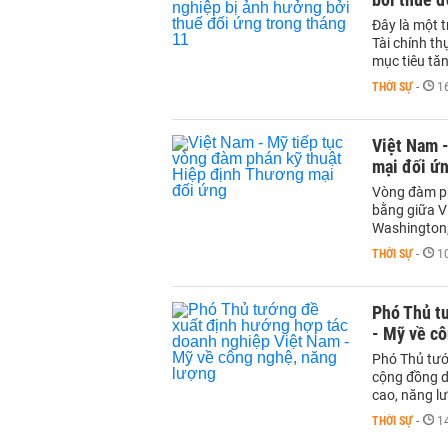
Đây là một 
Tài chính th
mục tiêu tă
THỜI SỰ
-
1
Việt Nam 
mại đối ứ
Vòng đàm ph
bằng giữa Vi
Washington,
THỜI SỰ
-
1
Phó Thủ t
- Mỹ về c
Phó Thủ tướ
cộng đồng d
cao, năng lư
THỜI SỰ
-
1