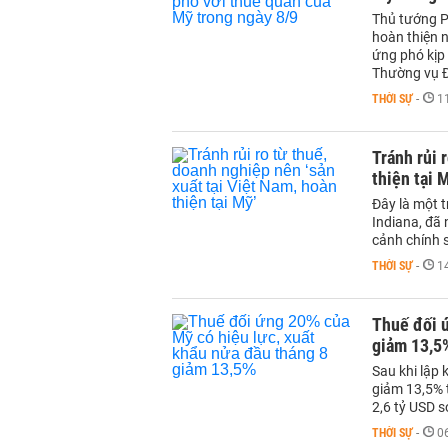
Thủ tướng P
hoàn thiện 
ứng phó kịp 
Thường vụ Đ
THỜI SỰ
-
1
Tránh rủi 
thiện tại 
Đây là một 
Indiana, đã
cảnh chính s
THỜI SỰ
-
1
Thuế đối ứ
giảm 13,5
Sau khi lập 
giảm 13,5% 
2,6 tỷ USD s
THỜI SỰ
-
0