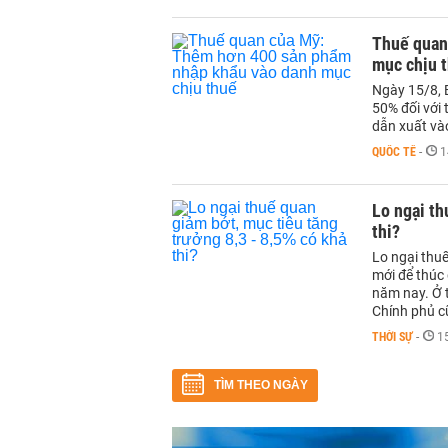
Thuế quan
mục chịu 
Ngày 15/8, 
50% đối với
dẫn xuất và
QUỐC TẾ
-
1
Lo ngại th
thi?
Lo ngại thu
mới để thúc 
năm nay. Ở t
Chính phủ c
THỜI SỰ
-
1
TÌM THEO NGÀY