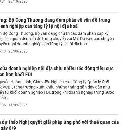
9:31 | 28/10/2025
ứng: Bộ Công Thương đang đàm phán về vấn đề trung
anh nghiệp cần tăng tỷ lệ nội địa hoá
ện Bộ Công Thương, Bộ vẫn đang chủ trì các đàm phán cấp kỹ
iệt liên quan đến vấn đề trung chuyển với Mỹ. Dù vậy, các chuyên
yến nghị doanh nghiệp cần tăng tỷ lệ nội địa hoá.
5:10 | 28/09/2025
của doanh nghiệp nội địa chịu nhiều tác động tiêu cực
an hơn khối FDI
uyễn Hoàng Linh, Giám đốc Nghiên cứu Công ty Quản lý Quỹ
 VCBF, tăng trưởng xuất khẩu những tháng gần đây gần như
ến từ khối doanh nghiệp FDI, trong khi doanh nghiệp trong nước
giảm.
7:36 | 11/09/2025
 dự thảo Nghị quyết giải pháp ứng phó với thuế quan của
ngày 8/9