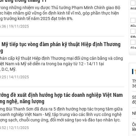
trong những nhiệm vụ được Thủ tướng Phạm Minh Chính giao Bộ
ực hiện nhằm giữ vững ổn định kinh tế vĩ mô, góp phần thực hiện
ng trưởng kinh tế năm 2025 đạt trên 8%.
6:36 | 19/11/2025
- Mỹ tiếp tục vòng đàm phán kỹ thuật Hiệp định Thương
ng
án cấp kỹ thuật Hiệp định Thương mại đối ứng cân bằng và công
ệt Nam và Mỹ sẽ diễn ra trong ba ngày từ 12 - 14/11 tại
 D.C, Mỹ.
0:25 | 14/11/2025
Th
36
ướng đề xuất định hướng hợp tác doanh nghiệp Việt Nam
SS
ông nghệ, năng lượng
đ
ng Bùi Thanh Sơn đã đưa ra 5 định hướng hợp tác trọng tâm giữa
Nh
oanh nghiệp Việt Nam - Mỹ, tập trung vào các lĩnh vực công nghệ
ợng sạch, chuỗi cung ứng, đổi mới sáng tạo và đào tạo nhân lực.
Ô
4:52 | 12/11/2025
l