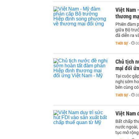
Việt Nam 
thương mạ
Phiên đàm p
giữa Bộ trư
đã diễn ra v
THỜI SỰ
-
0
Chủ tịch 
mại đối ứ
Tại cuộc gặ
nghị sớm ho
bên cùng có 
THỜI SỰ
-
0
Việt Nam d
Bất chấp th
nước ngoài, 
tục mở rộng