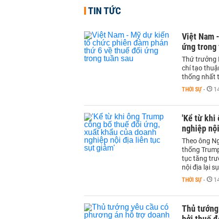
TIN TỨC
Việt Nam -
ứng trong 
Thứ trưởng 
chí tạo thu
thống nhất 
THỜI SỰ
-
1
'Kể từ khi
nghiệp nội
Theo ông Ng
thống Trump
tục tăng tr
nội địa lại s
THỜI SỰ
-
1
Thủ tướng
bởi thuế đ