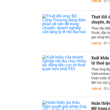
THỜI SỰ
-
1
Thuế đối 
chuyển, do
Theo đại di
thuật, đặc b
gia cũng khu
THỜI SỰ
-
1
Xuất khẩu 
từ thuế qu
Theo ông Ng
Vietcombank
hoàn toàn đ
liên tục sụt 
THỜI SỰ
-
0
Hoàn thiện
Mỹ trong 