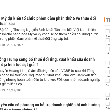
 Mỹ dự kiến tổ chức phiên đàm phán thứ 6 về thuế đối
T
tuần sau
Bộ Công Thương Nguyễn Sinh Nhật Tân cho biết Việt Nam thiện
ận lợi cho hàng hoá Mỹ và kỳ vọng sẽ có thêm nhiều nội dung được
trong phiên đàm phán về thuế đối ứng sắp tới.
4:10 | 29/01/2026
 ông Trump công bố thuế đối ứng, xuất khẩu của doanh
 địa liên tục sụt giảm'
uyễn Hoàng Linh, Giám đốc Nghiên cứu VCBF, từ sau khi Tổng
 công bố thuế đối ứng, mặc dù xuất khẩu của Việt Nam vẫn tiếp
ưởng nhưng hoàn toàn đến từ khu vực FDI, còn nhóm doanh nghiệp
ụt giảm liên tiếp.
4:23 | 11/12/2025
 yêu cầu có phương án hỗ trợ doanh nghiệp bị ảnh hưởng
ối ứng trong tháng 11