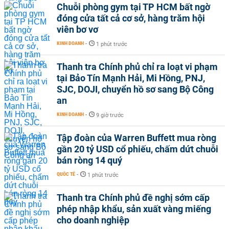
Chuỗi phòng gym tại TP HCM bất ngờ
đóng cửa tất cả cơ sở, hàng trăm hội
viên bơ vơ
KINH DOANH
-
1 phút trước
Thanh tra Chính phủ chỉ ra loạt vi phạm
tại Bảo Tín Mạnh Hải, Mi Hồng, PNJ,
SJC, DOJI, chuyển hồ sơ sang Bộ Công
an
KINH DOANH
-
9 giờ trước
Tập đoàn của Warren Buffett mua ròng
gần 20 tỷ USD cổ phiếu, chấm dứt chuỗi
bán ròng 14 quý
QUỐC TẾ
-
1 phút trước
Thanh tra Chính phủ đề nghị sớm cấp
phép nhập khẩu, sản xuất vàng miếng
cho doanh nghiệp