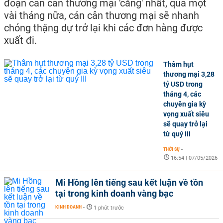
đoạn cán cân thương mại 'căng' nhất, qua một
vài tháng nữa, cán cân thương mại sẽ nhanh
chóng thặng dự trở lại khi các đơn hàng được
xuất đi.
Thâm hụt
thương mại 3,28
tỷ USD trong
tháng 4, các
chuyên gia kỳ
vọng xuất siêu
sẽ quay trở lại
từ quý III
THỜI SỰ
-
16:54 | 07/05/2026
Mi Hồng lên tiếng sau kết luận về tồn
tại trong kinh doanh vàng bạc
KINH DOANH
-
1 phút trước