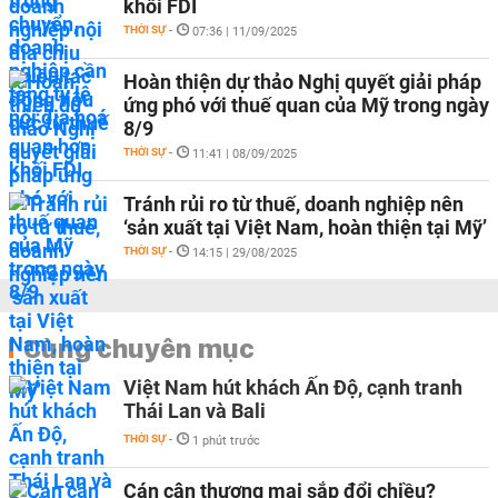
khối FDI
THỜI SỰ
-
07:36 | 11/09/2025
Hoàn thiện dự thảo Nghị quyết giải pháp
ứng phó với thuế quan của Mỹ trong ngày
8/9
THỜI SỰ
-
11:41 | 08/09/2025
Tránh rủi ro từ thuế, doanh nghiệp nên
‘sản xuất tại Việt Nam, hoàn thiện tại Mỹ’
THỜI SỰ
-
14:15 | 29/08/2025
Cùng chuyên mục
Việt Nam hút khách Ấn Độ, cạnh tranh
Thái Lan và Bali
THỜI SỰ
-
1 phút trước
Cán cân thương mại sắp đổi chiều?