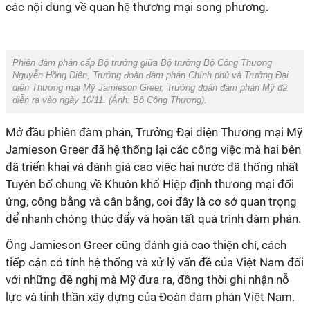
các nội dung về quan hệ thương mại song phương.
Phiên đàm phán cấp Bộ trưởng giữa Bộ trưởng Bộ Công Thương
Nguyễn Hồng Diên, Trưởng đoàn đàm phán Chính phủ và Trưởng Đại
diện Thương mại Mỹ Jamieson Greer, Trưởng đoàn đàm phán Mỹ đã
diễn ra vào ngày 10/11. (Ảnh:
Bộ Công Thương).
Mở đầu phiên đàm phán, Trưởng Đại diện Thương mại Mỹ
Jamieson Greer đã hệ thống lại các công việc mà hai bên
đã triển khai và đánh giá cao việc hai nước đã thống nhất
Tuyên bố chung về Khuôn khổ Hiệp định thương mại đối
ứng, công bằng và cân bằng, coi đây là cơ sở quan trọng
để nhanh chóng thúc đẩy và hoàn tất quá trình đàm phán.
Ông Jamieson Greer cũng đánh giá cao thiện chí, cách
tiếp cận có tính hệ thống và xử lý vấn đề của Việt Nam đối
với những đề nghị mà Mỹ đưa ra, đồng thời ghi nhận nỗ
lực và tinh thần xây dựng của Đoàn đàm phán Việt Nam.