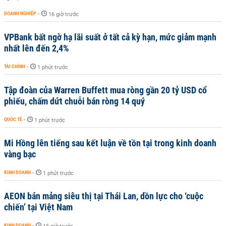
DOANH NGHIỆP
-
16 giờ trước
VPBank bất ngờ hạ lãi suất ở tất cả kỳ hạn, mức giảm mạnh
nhất lên đến 2,4%
TÀI CHÍNH
-
1 phút trước
Tập đoàn của Warren Buffett mua ròng gần 20 tỷ USD cổ
phiếu, chấm dứt chuỗi bán ròng 14 quý
QUỐC TẾ
-
1 phút trước
Mi Hồng lên tiếng sau kết luận về tồn tại trong kinh doanh
vàng bạc
KINH DOANH
-
1 phút trước
AEON bán mảng siêu thị tại Thái Lan, dồn lực cho ‘cuộc
chiến’ tại Việt Nam
KINH DOANH
-