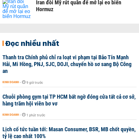
Iran đòi Mỹ rút quân để mở lại eo biển
Hormuz
Đọc nhiều nhất
Thanh tra Chính phủ chỉ ra loạt vi phạm tại Bảo Tín Mạnh
Hải, Mi Hồng, PNJ, SJC, DOJI, chuyển hồ sơ sang Bộ Công
an
KINH DOANH
-
9 giờ trước
Chuỗi phòng gym tại TP HCM bất ngờ đóng cửa tất cả cơ sở,
hàng trăm hội viên bơ vơ
KINH DOANH
-
1 phút trước
Lịch cổ tức tuần tới: Masan Consumer, BSR, MB chốt quyền,
tỷ lệ cao nhất 100%