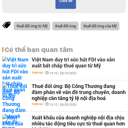
Chia sẻ
thuế đối ứng từ Mỹ
thuế đối ứng
thuế đối ứng của Mỹ
Có thể bạn quan tâm
Việt Nam duy trì sức hút FDI vào sản
xuất bất chấp thuế quan từ Mỹ
THỜI SỰ
-
19:18 | 28/10/2025
Thuế đối ứng: Bộ Công Thương đang
đàm phán về vấn đề trung chuyển, doanh
nghiệp cần tăng tỷ lệ nội địa hoá
THỜI SỰ
-
15:12 | 28/09/2025
Xuất khẩu của doanh nghiệp nội địa chịu
nhiều tác động tiêu cực từ thuế quan hơn