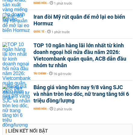
HÀNG HÓA
-
1 phút trước
Iran đòi Mỹ rút quân để mở lại eo biển
Hormuz
QUỐC TẾ
-
1 phút trước
TOP 10 ngân hàng lãi lớn nhất từ kinh
doanh ngoại hối nửa đầu năm 2026:
Vietcombank quán quân, ACB dẫn đầu
nhóm tư nhân
TÀI CHÍNH
-
16 giờ trước
Bảng giá vàng hôm nay 9/8 vàng SJC
và nhẫn tròn leo dốc, nữ trang tăng tới 6
triệu đồng/lượng
HÀNG HÓA
-
2 phút trước
LIÊN KẾT NỔI BẬT