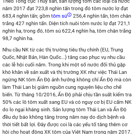
Theo Tổng cục Thủy sản, sản lượng tôm các loại cả nước
năm 2017 đạt 723,8 nghìn tấn trong đó tôm nước lợ đạt
683,4 nghìn tấn; gồm
tôm sú
256,4 nghìn tấn, tôm chân
trắng 427 nghìn tấn. Diện tích nuôi tôm nước lợ đạt 721,1
nghìn ha, trong đó, tôm sú 622,4 nghìn ha, tôm chân trắng
98,7 nghìn ha.
Nhu cầu NK từ các thị trường tiêu thụ chính (EU, Trung
Quốc, Nhật Bản, Hàn Quốc...) tăng cao phục vụ nhu cầu
các lễ hội cuối năm. Trong khi một số nước đối thủ gặp
khó khăn về sản xuất và thị trường XK như việc Thái Lan
ngừng NK tôm Ấn Độ ảnh hưởng không chỉ Ấn Độ mà còn
làm Thái Lan bị giảm nguồn cung nguyên liệu cho chế
biến. Từ tháng 10/2016, Ấn Độ phải chịu tần suất kiểm tra
50% các lô tôm xuất sang EU và có nguy cơ bị EU cấm NK
do lo ngại kháng sinh. Sản lượng tôm Thái Lan và Ấn Độ
đều dự báo không tăng trong năm nay do dịch bệnh và
thời tiết bất lợi. Đây được coi là các yếu tố tăng thêm cơ
hội cho hoạt động XK tôm của Việt Nam trong năm 2017.