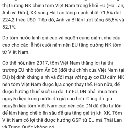
thị trường NK chính tôm Việt Nam trong khối EU (Hà Lan,
Anh và Đức), XK sang Hà Lan tăng mạnh nhất 71,6% đạt
224,2 triệu USD. Tiếp đó, Anh và Bỉ lần lượt tăng 55,5% và
52,1%.
Do tôm nước lạnh giá cao và nguồn cung giảm, nhu cầu
cao cho các lễ hội cuối năm nên EU tăng cường NK tôm
từ Việt Nam.
Có thể nói, năm 2017, tôm Việt Nam thắng lợi tại thị
trường EU nhờ tôm Ấn Độ (đối thủ chính của Việt Nam tại
EU) bị dính kháng sinh và đối mặt với nguy cơ EU cấm NK
nên tôm Việt Nam được lựa chọn thay thế. Hơn nữa, để
được hưởng thuế suất ưu đãi từ EU, DN phải mua tôm
nguyên liệu trong nước dù giá cao hơn. Cũng do giá
nguyên liệu tôm Việt Nam cao nên các DN đã đầu tư lớn
để làm hàng chế biến sâu để gia tăng giá trị khi XK. Tôm
Việt Nam có lợi thế được hưởng GSP từ EU mà Thái Lan
và Trung Quốc không có.