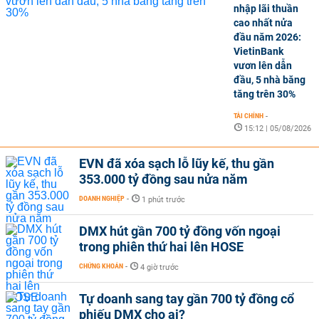
nhập lãi thuần
cao nhất nửa
đầu năm 2026:
VietinBank
vươn lên dẫn
đầu, 5 nhà băng
tăng trên 30%
TÀI CHÍNH
-
15:12 | 05/08/2026
EVN đã xóa sạch lỗ lũy kế, thu gần
353.000 tỷ đồng sau nửa năm
DOANH NGHIỆP
-
1 phút trước
DMX hút gần 700 tỷ đồng vốn ngoại
trong phiên thứ hai lên HOSE
CHỨNG KHOÁN
-
4 giờ trước
Tự doanh sang tay gần 700 tỷ đồng cổ
phiếu DMX cho ai?