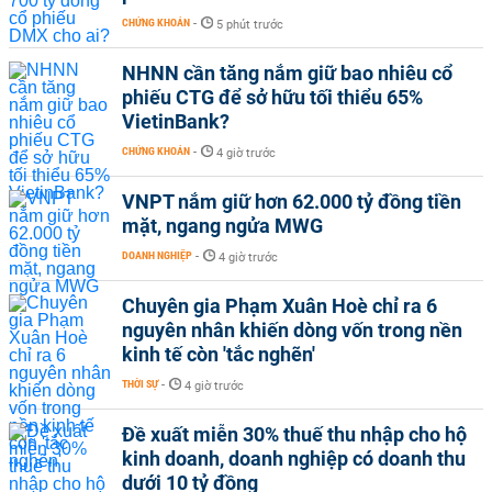
CHỨNG KHOÁN
-
5 phút trước
NHNN cần tăng nắm giữ bao nhiêu cổ
phiếu CTG để sở hữu tối thiểu 65%
VietinBank?
CHỨNG KHOÁN
-
4 giờ trước
VNPT nắm giữ hơn 62.000 tỷ đồng tiền
mặt, ngang ngửa MWG
DOANH NGHIỆP
-
4 giờ trước
Chuyên gia Phạm Xuân Hoè chỉ ra 6
nguyên nhân khiến dòng vốn trong nền
kinh tế còn 'tắc nghẽn'
THỜI SỰ
-
4 giờ trước
Đề xuất miễn 30% thuế thu nhập cho hộ
kinh doanh, doanh nghiệp có doanh thu
dưới 10 tỷ đồng