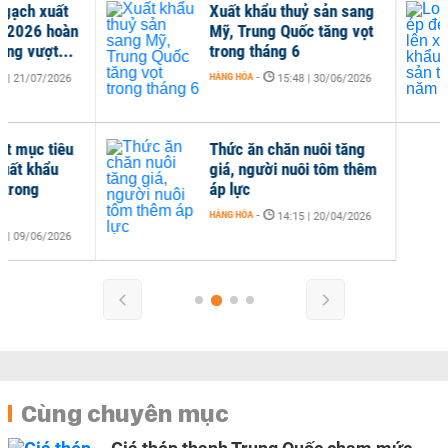
Xuất khẩu thuỷ sản sang
Loạ
Mỹ, Trung Quốc tăng vọt
xuấ
trong tháng 6
năm
HÀNG HÓA
-
HÀNG
15:48 | 30/06/2026
Thức ăn chăn nuôi tăng
giá, người nuôi tôm thêm
áp lực
HÀNG HÓA
-
14:15 | 20/04/2026
Cùng chuyên mục