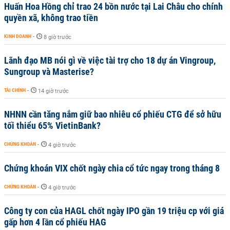
Huấn Hoa Hồng chỉ trao 24 bồn nước tại Lai Châu cho chính
quyền xã, không trao tiền
KINH DOANH
-
8 giờ trước
Lãnh đạo MB nói gì về việc tài trợ cho 18 dự án Vingroup,
Sungroup và Masterise?
TÀI CHÍNH
-
14 giờ trước
NHNN cần tăng nắm giữ bao nhiêu cổ phiếu CTG để sở hữu
tối thiểu 65% VietinBank?
CHỨNG KHOÁN
-
4 giờ trước
Chứng khoán VIX chốt ngày chia cổ tức ngay trong tháng 8
CHỨNG KHOÁN
-
4 giờ trước
Công ty con của HAGL chốt ngày IPO gần 19 triệu cp với giá
gấp hơn 4 lần cổ phiếu HAG