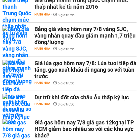
Giá thép thanh Trung Quốc chạm mức
thấp nhất kể từ năm 2016
HÀNG HÓA
-
3 giờ trước
Bảng giá vàng hôm nay 7/8 vàng SJC,
vàng nhẫn quay đầu giảm mạnh 1,7 triệu
đồng/lượng
HÀNG HÓA
-
6 giờ trước
Giá lúa gạo hôm nay 7/8: Lúa tươi tiếp đà
tăng, gạo xuất khẩu đi ngang so với tuần
trước
HÀNG HÓA
-
6 giờ trước
Dự trữ khí đốt của châu Âu thấp kỷ lục
HÀNG HÓA
-
8 giờ trước
Giá gas hôm nay 7/8 giá gas 12kg tại TP
HCM giảm bao nhiêu so với các khu vực
khác?