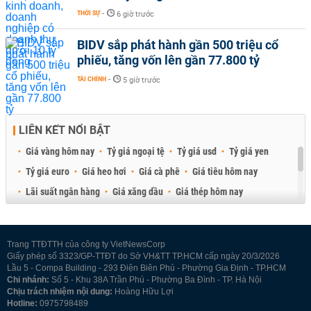
THỜI SỰ
-
6 giờ trước
BIDV sắp phát hành gần 500 triệu cổ
phiếu, tăng vốn lên gần 77.800 tỷ
TÀI CHÍNH
-
5 giờ trước
LIÊN KẾT NỔI BẬT
Giá vàng hôm nay
Tỷ giá ngoại tệ
Tỷ giá usd
Tỷ giá yen
Tỷ giá euro
Giá heo hơi
Giá cà phê
Giá tiêu hôm nay
Lãi suất ngân hàng
Giá xăng dầu
Giá thép hôm nay
Giá sầu riêng
Giá thịt heo
Giá gạo
Giá cao su
Best Retail Brokers
Diễn đàn đầu tư Việt Nam 2026
Trang TTĐTTH của công ty VietNewsCorp
Giấy phép số 3323/GP-TTĐT do Sở VH&TT TP.HCM cấp ngày 20/3/2026
Lầu 5 - Compa Building - 293 Điện Biên Phủ - Phường Gia Định - TP.HCM
Chi nhánh:
Số 5 - Khu 38A Trần Phú - Phường Ba Đình - TP. Hà Nội
Chịu trách nhiệm nội dung:
Hoàng Hữu Lợi
Hotline:
0975798489