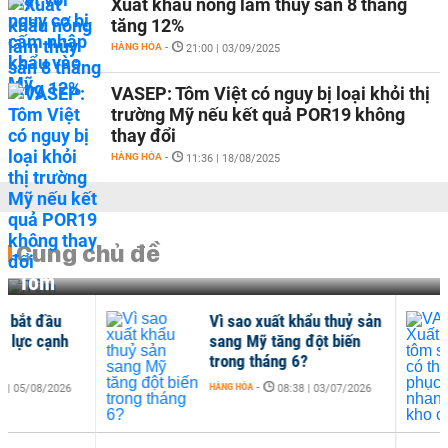
Xuất khẩu nông lâm thủy sản 8 tháng
tăng 12%
HÀNG HÓA
-
21:00 | 03/09/2025
VASEP: Tôm Việt có nguy bị loại khỏi thị
trường Mỹ nếu kết quả POR19 không
thay đổi
HÀNG HÓA
-
11:36 | 18/08/2025
Cùng chủ đề
Tôm
Vì sao xuất khẩu thuỷ sản
VAS
sang Mỹ tăng đột biến
san
trong tháng 6?
hồi 
HÀNG HÓA
-
HÀNG
08:38 | 03/07/2026