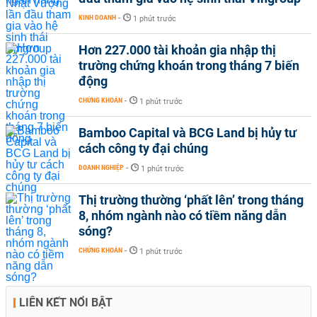
KINH DOANH
-
1 phút trước
Hơn 227.000 tài khoản gia nhập thị
trường chứng khoán trong tháng 7 biến
động
CHỨNG KHOÁN
-
1 phút trước
Bamboo Capital và BCG Land bị hủy tư
cách công ty đại chúng
DOANH NGHIỆP
-
1 phút trước
Thị trường thường ‘phất lên’ trong tháng
8, nhóm ngành nào có tiềm năng dẫn
sóng?
CHỨNG KHOÁN
-
1 phút trước
LIÊN KẾT NỔI BẬT