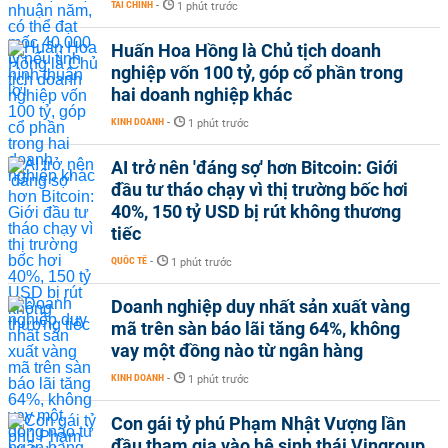
TÀI CHÍNH
-
1 phút trước
Huấn Hoa Hồng là Chủ tịch doanh
nghiệp vốn 100 tỷ, góp cổ phần trong
hai doanh nghiệp khác
KINH DOANH
-
1 phút trước
AI trở nên 'đáng sợ' hơn Bitcoin: Giới
đầu tư tháo chạy vì thị trường bốc hơi
40%, 150 tỷ USD bị rút không thương
tiếc
QUỐC TẾ
-
1 phút trước
Doanh nghiệp duy nhất sản xuất vàng
mã trên sàn báo lãi tăng 64%, không
vay một đồng nào từ ngân hàng
KINH DOANH
-
1 phút trước
Con gái tỷ phú Phạm Nhật Vượng lần
đầu tham gia vào hệ sinh thái Vingroup