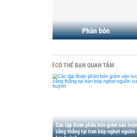
HÀNG HÓA
-
16:08 | 23/06/2026
Phân bón
CÓ THỂ BẠN QUAN TÂM
Các tập đoàn phân bón giảm sản lượ
căng thẳng tại Iran bóp nghẹt nguồn