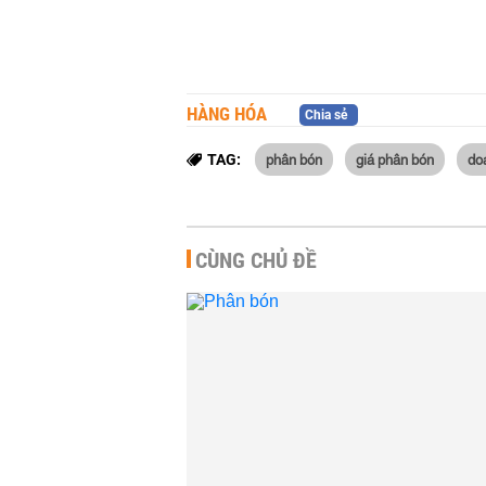
HÀNG HÓA
Chia sẻ
phân bón
giá phân bón
do
TAG:
CÙNG CHỦ ĐỀ
Xuất khẩu phân bón trong
nửa đầu năm tăng vọt
HÀNG HÓA
-
20:09 | 20/07/2026
Giá phân bón liên tục lao dố
vì nhu cầu yếu