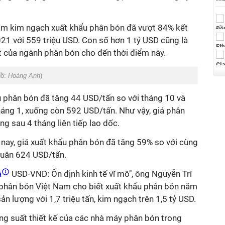
ăm kim ngạch xuất khẩu phân bón đã vượt 84% kết
21 với 559 triệu USD. Con số hơn 1 tỷ USD cũng là
t của ngành phân bón cho đến thời điểm này.
đồ:
Hoàng Anh
)
u phân bón đã tăng 44 USD/tấn so với tháng 10 và
áng 1, xuống còn 592 USD/tấn. Như vậy, giá phân
ăng sau 4 tháng liên tiếp lao dốc.
nay, giá xuất khẩu phân bón đã tăng 59% so với cùng
quân 624 USD/tấn.
á
USD-VND: Ổn định kinh tế vĩ mô", ông Nguyễn Trí
 phân bón Việt Nam cho biết xuất khẩu phân bón năm
ản lượng với 1,7 triệu tấn, kim ngạch trên 1,5 tỷ USD.
ông suất thiết kế của các nhà máy phân bón trong