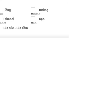
Đồng
Đường
Ethanol
Gạo
Gia súc - Gia cầm
Giấy
Gỗ
Hạt điều
Hồ tiêu - Hạt tiêu
Khí đốt
Kim loại khác
Mắc ca
Muối
Ngũ cốc
Nhựa - Hạt nhựa
Palladium
Phân bón