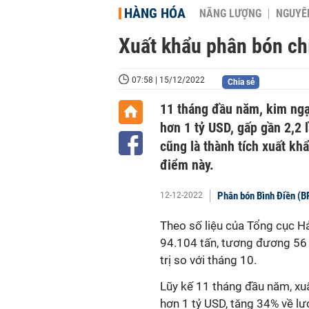
HÀNG HÓA
NĂNG LƯỢNG
NGUYÊN
Xuất khẩu phân bón ch
07:58 | 15/12/2022
Chia sẻ
11 tháng đầu năm, kim ng
hơn 1 tỷ USD, gấp gần 2,2
cũng là thành tích xuất kh
điểm này.
Phân bón Bình Điền (BF
12-12-2022
Theo số liệu của Tổng cục Hả
94.104 tấn, tương đương 56 
trị so với tháng 10.
Lũy kế 11 tháng đầu năm, xuấ
hơn 1 tỷ USD, tăng 34% về lư