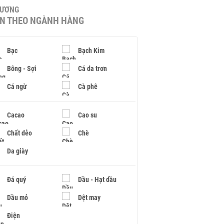
HƯƠNG
IN THEO NGÀNH HÀNG
Bạc
Bạch Kim
Bông - Sợi
Cá da trơn
Cá ngừ
Cà phê
Cacao
Cao su
Chất dẻo
Chè
Da giày
Đá quý
Dầu - Hạt dầu
Dầu mỏ
Dệt may
Điện