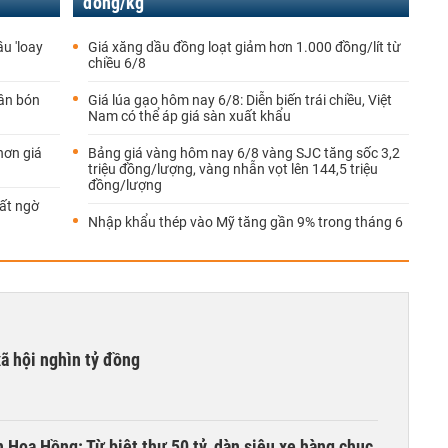
đồng/kg
u 'loay
Giá xăng dầu đồng loạt giảm hơn 1.000 đồng/lít từ
chiều 6/8
ân bón
Giá lúa gạo hôm nay 6/8: Diễn biến trái chiều, Việt
Nam có thể áp giá sàn xuất khẩu
hơn giá
Bảng giá vàng hôm nay 6/8 vàng SJC tăng sốc 3,2
triệu đồng/lượng, vàng nhẫn vọt lên 144,5 triệu
đồng/lượng
ất ngờ
Nhập khẩu thép vào Mỹ tăng gần 9% trong tháng 6
xã hội nghìn tỷ đồng
n Hoa Hồng: Từ biệt thự 50 tỷ, dàn siêu xe hàng chục