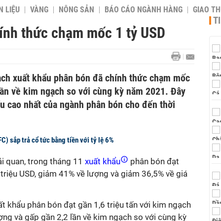
 LIỆU
VÀNG
NÔNG SẢN
BÁO CÁO NGÀNH HÀNG
GIAO T
T
ính thức chạm mốc 1 tỷ USD
ạch xuất khẩu phân bón đã chính thức chạm mốc
 lần về kim ngạch so với cùng kỳ năm 2021. Đây
ẩu cao nhất của ngành phân bón cho đến thời
C) sắp trả cổ tức bằng tiền với tỷ lệ 6%
i quan, trong tháng 11
xuất khẩu
phân bón đạt
triệu USD, giảm 41% về lượng và giảm 36,5% về giá
t khẩu phân bón đạt gần 1,6 triệu tấn với kim ngạch
ợng và gấp gần 2,2 lần về kim ngạch so với cùng kỳ