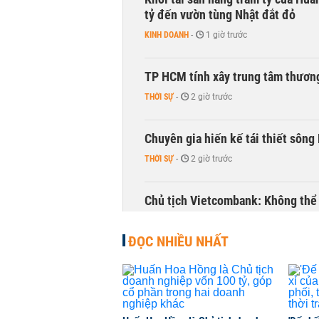
tỷ đến vườn tùng Nhật đắt đỏ
KINH DOANH
-
1 giờ trước
TP HCM tính xây trung tâm thương
THỜI SỰ
-
2 giờ trước
Chuyên gia hiến kế tái thiết sông
THỜI SỰ
-
2 giờ trước
Chủ tịch Vietcombank: Không thể q
TÀI CHÍNH
-
2 giờ trước
ĐỌC NHIỀU NHẤT