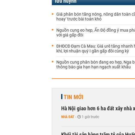
lưu huỳnh
Giá phân bón tăng nóng, nông dân toàn cầ
hoay' trước bài toán khó
Nguồn cung eo hẹp, Ấn Độ đồng ý mua ph
với giá gấp đôi
ĐHĐCĐ Đạm Cà Mau: Giá urê tăng nhanh 
khí, lợi nhuận quý I gần gấp đôi cùng kỳ
Nguồn cung phân bón đang eo hẹp, Nga b
thông báo gia hạn hạn ngạch xuất khẩu
TIN MỚI
Hà Nội giao hơn 6 ha đất xây nhà 
NHÀ ĐẤT
-
1 giờ trước
Khối tài sản hàng trăm tỷ của Huấ