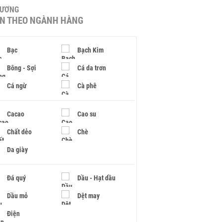
HƯƠNG
IN THEO NGÀNH HÀNG
Bạc
Bạch Kim
Bông - Sợi
Cá da trơn
Cá ngừ
Cà phê
Cacao
Cao su
Chất dẻo
Chè
Da giày
Đá quý
Dầu - Hạt dầu
Dầu mỏ
Dệt may
Điện