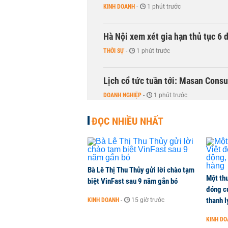
KINH DOANH
-
1 phút trước
Hà Nội xem xét gia hạn thủ tục 6 
THỜI SỰ
-
1 phút trước
Lịch cổ tức tuần tới: Masan Cons
DOANH NGHIỆP
-
1 phút trước
ĐỌC NHIỀU NHẤT
TOP 10 ngân hàng lãi lớn nhất từ
Vietcombank quán quân, ACB dẫn
TÀI CHÍNH
-
1 phút trước
Bà Lê Thị Thu Thủy gửi lời chào tạm
Một thư
Vì sao bỗng dưng đứng tên doanh
biệt VinFast sau 9 năm gắn bó
đóng c
KINH DOANH
-
1 phút trước
thanh l
KINH DOANH
-
15 giờ trước
KINH D
Thuế mới của Mỹ tạo thêm sức ép 