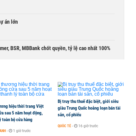
dự án lớn
umer, BSR, MBBank chốt quyền, tỷ lệ cao nhất 100%
 kinh doanh ngoại hối nửa đầu năm 2026:
 đầu nhóm tư nhân
Bị truy thu thuế đặc biệt, giới siêu
ơng hiệu thời trang Việt
 nghiệp, hộ kinh doanh?
giàu Trung Quốc hoảng loạn bán tài
ửa sau 5 năm hoạt động,
sản, cổ phiếu
ý toàn bộ cửa hàng
QUỐC TẾ
-
16 giờ trước
OANH
-
1 giờ trước
lên thủy sản Việt