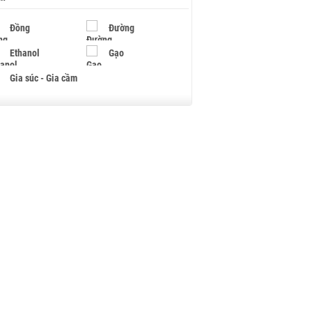
Đồng
Đường
Ethanol
Gạo
Gia súc - Gia cầm
Giấy
Gỗ
Hạt điều
Hồ tiêu - Hạt tiêu
Khí đốt
Kim loại khác
Mắc ca
Muối
Ngũ cốc
Nhựa - Hạt nhựa
Palladium
Phân bón