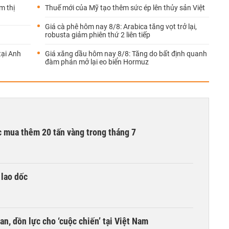
m thị
Thuế mới của Mỹ tạo thêm sức ép lên thủy sản Việt
Giá cà phê hôm nay 8/8: Arabica tăng vọt trở lại,
robusta giảm phiên thứ 2 liên tiếp
tại Anh
Giá xăng dầu hôm nay 8/8: Tăng do bất định quanh
đàm phán mở lại eo biển Hormuz
 mua thêm 20 tấn vàng trong tháng 7
 lao dốc
an, dồn lực cho ‘cuộc chiến’ tại Việt Nam