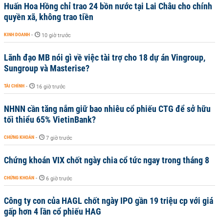
Huấn Hoa Hồng chỉ trao 24 bồn nước tại Lai Châu cho chính
quyền xã, không trao tiền
KINH DOANH
-
10 giờ trước
Lãnh đạo MB nói gì về việc tài trợ cho 18 dự án Vingroup,
Sungroup và Masterise?
TÀI CHÍNH
-
16 giờ trước
NHNN cần tăng nắm giữ bao nhiêu cổ phiếu CTG để sở hữu
tối thiểu 65% VietinBank?
CHỨNG KHOÁN
-
7 giờ trước
Chứng khoán VIX chốt ngày chia cổ tức ngay trong tháng 8
CHỨNG KHOÁN
-
6 giờ trước
Công ty con của HAGL chốt ngày IPO gần 19 triệu cp với giá
gấp hơn 4 lần cổ phiếu HAG