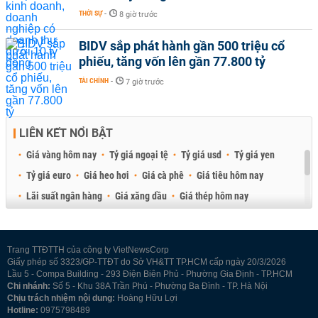
THỜI SỰ
-
8 giờ trước
BIDV sắp phát hành gần 500 triệu cổ
phiếu, tăng vốn lên gần 77.800 tỷ
TÀI CHÍNH
-
7 giờ trước
LIÊN KẾT NỔI BẬT
Giá vàng hôm nay
Tỷ giá ngoại tệ
Tỷ giá usd
Tỷ giá yen
Tỷ giá euro
Giá heo hơi
Giá cà phê
Giá tiêu hôm nay
Lãi suất ngân hàng
Giá xăng dầu
Giá thép hôm nay
Giá sầu riêng
Giá thịt heo
Giá gạo
Giá cao su
Best Retail Brokers
Diễn đàn đầu tư Việt Nam 2026
Trang TTĐTTH của công ty VietNewsCorp
Giấy phép số 3323/GP-TTĐT do Sở VH&TT TP.HCM cấp ngày 20/3/2026
Lầu 5 - Compa Building - 293 Điện Biên Phủ - Phường Gia Định - TP.HCM
Chi nhánh:
Số 5 - Khu 38A Trần Phú - Phường Ba Đình - TP. Hà Nội
Chịu trách nhiệm nội dung:
Hoàng Hữu Lợi
Hotline:
0975798489