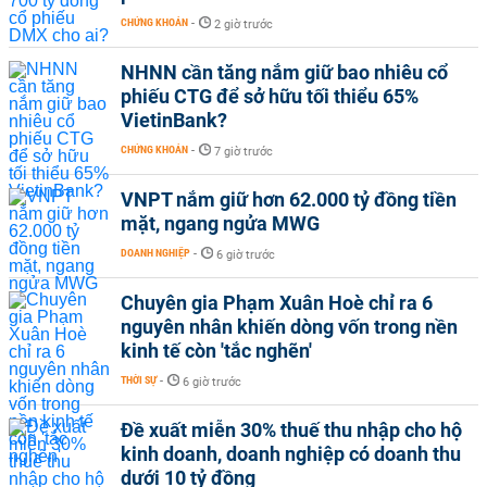
CHỨNG KHOÁN
-
2 giờ trước
NHNN cần tăng nắm giữ bao nhiêu cổ
phiếu CTG để sở hữu tối thiểu 65%
VietinBank?
CHỨNG KHOÁN
-
7 giờ trước
VNPT nắm giữ hơn 62.000 tỷ đồng tiền
mặt, ngang ngửa MWG
DOANH NGHIỆP
-
6 giờ trước
Chuyên gia Phạm Xuân Hoè chỉ ra 6
nguyên nhân khiến dòng vốn trong nền
kinh tế còn 'tắc nghẽn'
THỜI SỰ
-
6 giờ trước
Đề xuất miễn 30% thuế thu nhập cho hộ
kinh doanh, doanh nghiệp có doanh thu
dưới 10 tỷ đồng