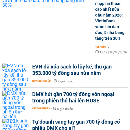
nhập lãi thuần
cao nhất nửa
đầu năm 2026:
VietinBank
vươn lên dẫn
đầu, 5 nhà băng
tăng trên 30%
TÀI CHÍNH
-
15:12 | 05/08/2026
EVN đã xóa sạch lỗ lũy kế, thu gần
353.000 tỷ đồng sau nửa năm
DOANH NGHIỆP
-
2 giờ trước
DMX hút gần 700 tỷ đồng vốn ngoại
trong phiên thứ hai lên HOSE
CHỨNG KHOÁN
-
6 giờ trước
Tự doanh sang tay gần 700 tỷ đồng cổ
phiếu DMX cho ai?