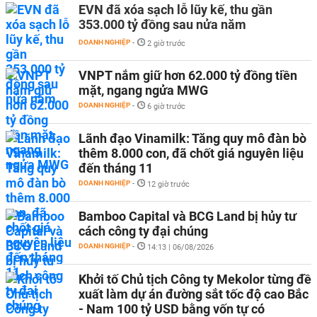
EVN đã xóa sạch lỗ lũy kế, thu gần
353.000 tỷ đồng sau nửa năm
DOANH NGHIỆP
-
2 giờ trước
VNPT nắm giữ hơn 62.000 tỷ đồng tiền
mặt, ngang ngửa MWG
DOANH NGHIỆP
-
6 giờ trước
Lãnh đạo Vinamilk: Tăng quy mô đàn bò
thêm 8.000 con, đã chốt giá nguyên liệu
đến tháng 11
DOANH NGHIỆP
-
12 giờ trước
Bamboo Capital và BCG Land bị hủy tư
cách công ty đại chúng
DOANH NGHIỆP
-
14:13 | 06/08/2026
Khởi tố Chủ tịch Công ty Mekolor từng đề
xuất làm dự án đường sắt tốc độ cao Bắc
- Nam 100 tỷ USD bằng vốn tự có