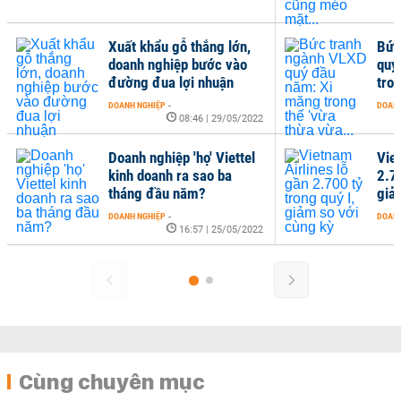
Xuất khẩu gỗ thắng lớn,
Bức
doanh nghiệp bước vào
quý
đường đua lợi nhuận
tron
DOANH NGHIỆP
-
DOANH
08:46 | 29/05/2022
Doanh nghiệp 'họ' Viettel
Vie
kinh doanh ra sao ba
2.70
tháng đầu năm?
giả
DOANH NGHIỆP
-
DOANH
16:57 | 25/05/2022
Cùng chuyên mục