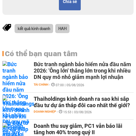
Chia sẻ
kết quả kinh doanh
HAH
Có thể bạn quan tâm
Bức tranh ngành bảo hiểm nửa đầu năm
2026: 'Ông lớn' thắng lớn trong khi nhiều
DN quy mô nhỏ giảm mạnh lợi nhuận
TÀI CHÍNH
-
07:00 | 05/08/2026
Thaiholdings kinh doanh ra sao khi sắp
đầu tư dự án tháp đôi cao nhất thế giới?
DOANH NGHIỆP
-
15:53 | 03/08/2026
Doanh thu suy giảm, PC1 vẫn báo lãi
tăng hơn 40% trong quý II