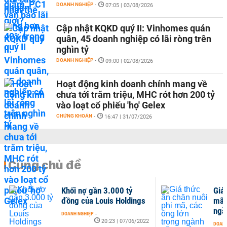
DOANH NGHIỆP
-
07:05 | 03/08/2026
Cập nhật KQKD quý II: Vinhomes quán
quân, 45 doanh nghiệp có lãi ròng trên
nghìn tỷ
DOANH NGHIỆP
-
09:00 | 02/08/2026
Hoạt động kinh doanh chính mang về
chưa tới trăm triệu, MHC rót hơn 200 tỷ
vào loạt cổ phiếu 'họ' Gelex
CHỨNG KHOÁN
-
16:47 | 31/07/2026
Cùng chủ đề
Khối nợ gần 3.000 tỷ
Giá 
đồng của Louis Holdings
mã,
ngà
DOANH NGHIỆP
-
20:23 | 07/06/2022
DOANH