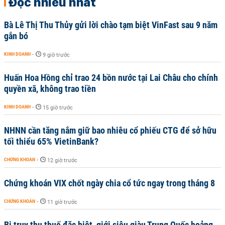
Đọc nhiều nhất
Bà Lê Thị Thu Thủy gửi lời chào tạm biệt VinFast sau 9 năm
gắn bó
KINH DOANH
-
9 giờ trước
Huấn Hoa Hồng chỉ trao 24 bồn nước tại Lai Châu cho chính
quyền xã, không trao tiền
KINH DOANH
-
15 giờ trước
NHNN cần tăng nắm giữ bao nhiêu cổ phiếu CTG để sở hữu
tối thiểu 65% VietinBank?
CHỨNG KHOÁN
-
12 giờ trước
Chứng khoán VIX chốt ngày chia cổ tức ngay trong tháng 8
CHỨNG KHOÁN
-
11 giờ trước
Bị truy thu thuế đặc biệt, giới siêu giàu Trung Quốc hoảng