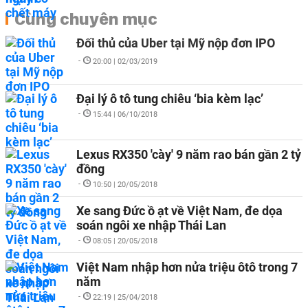
Cùng chuyên mục
Đối thủ của Uber tại Mỹ nộp đơn IPO
-
20:00 | 02/03/2019
Đại lý ô tô tung chiêu ‘bia kèm lạc’
-
15:44 | 06/10/2018
Lexus RX350 'cày' 9 năm rao bán gần 2 tỷ
đồng
-
10:50 | 20/05/2018
Xe sang Đức ồ ạt về Việt Nam, đe dọa
soán ngôi xe nhập Thái Lan
-
08:05 | 20/05/2018
Việt Nam nhập hơn nửa triệu ôtô trong 7
năm
-
22:19 | 25/04/2018