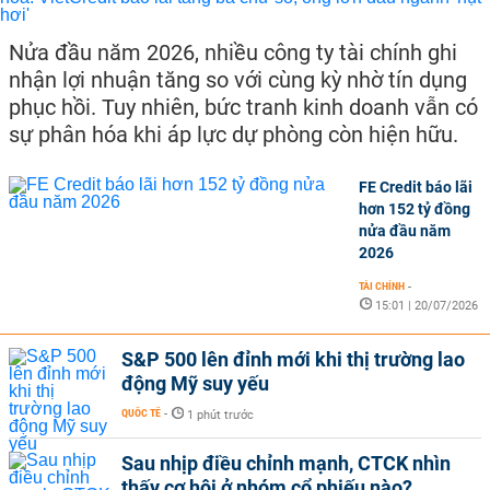
Nửa đầu năm 2026, nhiều công ty tài chính ghi
nhận lợi nhuận tăng so với cùng kỳ nhờ tín dụng
phục hồi. Tuy nhiên, bức tranh kinh doanh vẫn có
sự phân hóa khi áp lực dự phòng còn hiện hữu.
FE Credit báo lãi
hơn 152 tỷ đồng
nửa đầu năm
2026
TÀI CHÍNH
-
15:01 | 20/07/2026
S&P 500 lên đỉnh mới khi thị trường lao
động Mỹ suy yếu
QUỐC TẾ
-
1 phút trước
Sau nhịp điều chỉnh mạnh, CTCK nhìn
thấy cơ hội ở nhóm cổ phiếu nào?