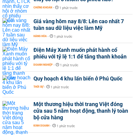
CHỨNG KHOÁN
-
1 phút trước
Giá vàng hôm nay 8/8: Lên cao nhất 7
tuần sau dữ liệu việc làm Mỹ
HÀNG HÓA
-
1 phút trước
Điện Máy Xanh muốn phát hành cổ
phiếu với tỷ lệ 1:1 để tăng thanh khoản
DOANH NGHIỆP
-
1 phút trước
Quy hoạch 4 khu lấn biển ở Phú Quốc
THỜI SỰ
-
1 phút trước
Một thương hiệu thời trang Việt đóng
cửa sau 5 năm hoạt động, thanh lý toàn
bộ cửa hàng
KINH DOANH
-
1 phút trước