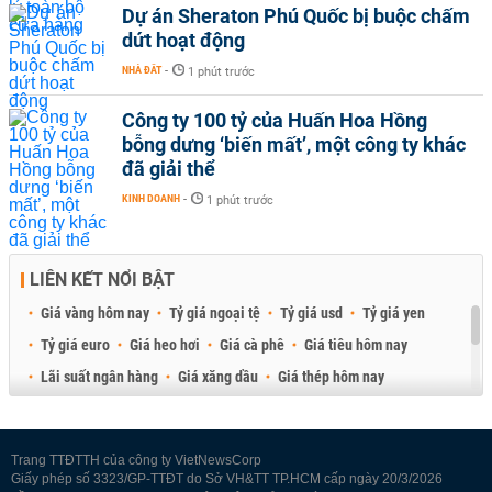
Dự án Sheraton Phú Quốc bị buộc chấm
dứt hoạt động
NHÀ ĐẤT
-
1 phút trước
Công ty 100 tỷ của Huấn Hoa Hồng
bỗng dưng ‘biến mất’, một công ty khác
đã giải thể
KINH DOANH
-
1 phút trước
LIÊN KẾT NỔI BẬT
Giá vàng hôm nay
Tỷ giá ngoại tệ
Tỷ giá usd
Tỷ giá yen
Tỷ giá euro
Giá heo hơi
Giá cà phê
Giá tiêu hôm nay
Lãi suất ngân hàng
Giá xăng dầu
Giá thép hôm nay
Giá sầu riêng
Giá thịt heo
Giá gạo
Giá cao su
Best Retail Brokers
Diễn đàn đầu tư Việt Nam 2026
Trang TTĐTTH của công ty VietNewsCorp
Giấy phép số 3323/GP-TTĐT do Sở VH&TT TP.HCM cấp ngày 20/3/2026