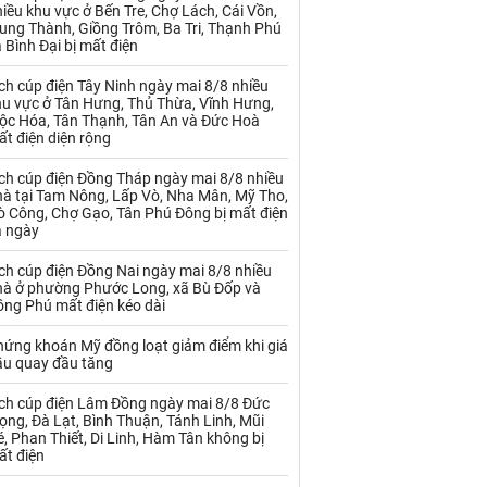
Palladium
Phân bón
iều khu vực ở Bến Tre, Chợ Lách, Cái Vồn,
ung Thành, Giồng Trôm, Ba Tri, Thạnh Phú
 Bình Đại bị mất điện
Rau - Củ -Quả
Sắt thép
ch cúp điện Tây Ninh ngày mai 8/8 nhiều
Sữa
hu vực ở Tân Hưng, Thủ Thừa, Vĩnh Hưng,
ộc Hóa, Tân Thạnh, Tân An và Đức Hoà
t điện diện rộng
Than
Thức ăn chăn nuôi
ịch cúp điện Đồng Tháp ngày mai 8/8 nhiều
Thủy hải sản khác
Tôm
hà tại Tam Nông, Lấp Vò, Nha Mân, Mỹ Tho,
ò Công, Chợ Gạo, Tân Phú Đông bị mất điện
Vàng
ả ngày
ch cúp điện Đồng Nai ngày mai 8/8 nhiều
hà ở phường Phước Long, xã Bù Đốp và
VLXD khác
Xăng dầu
ồng Phú mất điện kéo dài
Xi măng - Clynker
hứng khoán Mỹ đồng loạt giảm điểm khi giá
ầu quay đầu tăng
ịch cúp điện Lâm Đồng ngày mai 8/8 Đức
ọng, Đà Lạt, Bình Thuận, Tánh Linh, Mũi
, Phan Thiết, Di Linh, Hàm Tân không bị
ất điện