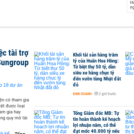
Hà
n
c tài trợ
Khối tài sản hàng trăm
Sungroup
tỷ của Huấn Hoa Hồng:
Từ biệt thự 50 tỷ, dàn
siêu xe hàng chục tỷ
đến vườn tùng Nhật đắt
đỏ
KINH DOANH
-
2 giờ trước
ện có tham gia
iệt được loại
ham gia hay
Tổng Giám đốc MB: Tự
ăng quy mô tài
tin hoàn thành kế hoạch
lợi nhuận năm, có thể
đạt mốc 40.000 tỷ nếu