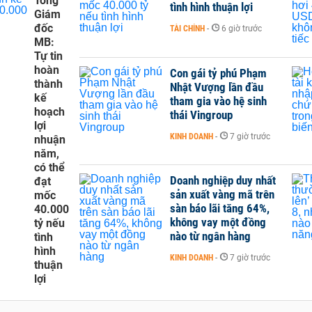
Tổng
tình hình thuận lợi
Giám
đốc
TÀI CHÍNH
-
6 giờ trước
MB:
Tự tin
hoàn
Con gái tỷ phú Phạm
thành
Nhật Vượng lần đầu
kế
tham gia vào hệ sinh
hoạch
thái Vingroup
lợi
KINH DOANH
-
7 giờ trước
nhuận
năm,
có thể
Doanh nghiệp duy nhất
đạt
sản xuất vàng mã trên
mốc
sàn báo lãi tăng 64%,
40.000
không vay một đồng
tỷ nếu
nào từ ngân hàng
tình
hình
KINH DOANH
-
7 giờ trước
thuận
lợi