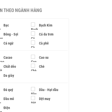
IN THEO NGÀNH HÀNG
Bạc
Bạch Kim
Bông - Sợi
Cá da trơn
Cá ngừ
Cà phê
Cacao
Cao su
Chất dẻo
Chè
Da giày
Đá quý
Dầu - Hạt dầu
Dầu mỏ
Dệt may
Điện