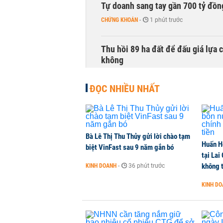
Tự doanh sang tay gần 700 tỷ đồn
CHỨNG KHOÁN
-
1 phút trước
Thu hồi 89 ha đất để đấu giá lựa 
không
NHÀ ĐẤT
-
1 phút trước
ĐỌC NHIỀU NHẤT
Dòng tiền ngoại bất ngờ trở lại T
CHỨNG KHOÁN
-
1 phút trước
Bà Lê Thị Thu Thủy gửi lời chào tạm
Huấn H
Kiến nghị đưa người bán hàng onl
biệt VinFast sau 9 năm gắn bó
tại Lai
THỜI SỰ
-
1 phút trước
không t
KINH DOANH
-
36 phút trước
KINH D
TikToker Khánh Sky, Vua Quạt, Hồ
KINH DOANH
-
1 phút trước