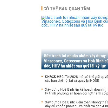
CÓ THỂ BẠN QUAN TÂM
Bức tranh lợi nhuận nhóm xây dựng:
Vinaconex, Coteccons và Hoà Bình c
dốc, HHV hạ nhiệt sau quý lãi kỷ lục
ĐHĐCĐ HBC: Tới 2028 mới có thể giải quyế
các hạn chế nội tại và quay lại HOSE
Xây dựng Hoà Bình lên kế hoạch doanh th
tỷ, trình phương án hoán đổi nợ thành cổ 
Xây dựng Hoà Bình: Kiểm toán không thể 
đầy đủ khoản phải thu và phải trả gần 4.8