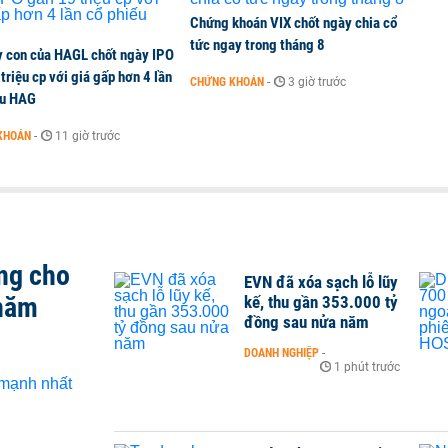
Chứng khoán VIX chốt ngày chia cổ
tức ngay trong tháng 8
y con của HAGL chốt ngày IPO
triệu cp với giá gấp hơn 4 lần
CHỨNG KHOÁN
-
3 giờ trước
ếu HAG
KHOÁN
-
11 giờ trước
ng cho
EVN đã xóa sạch lỗ lũy
 năm
kế, thu gần 353.000 tỷ
đồng sau nửa năm
DOANH NGHIỆP
-
1 phút trước