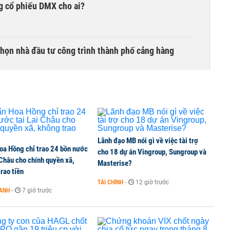
g cổ phiếu DMX cho ai?
chọn nhà đầu tư công trình thành phố cảng hàng
TCK, ai đã mua vào?
Lãnh đạo MB nói gì về việc tài trợ
oa Hồng chỉ trao 24 bồn nước
ine, lao động công trình đóng BHXH bắt buộc
cho 18 dự án Vingroup, Sungroup và
 Châu cho chính quyền xã,
Masterise?
rao tiền
TÀI CHÍNH
-
12 giờ trước
OANH
-
7 giờ trước
 Văn Khoa bị khởi tố