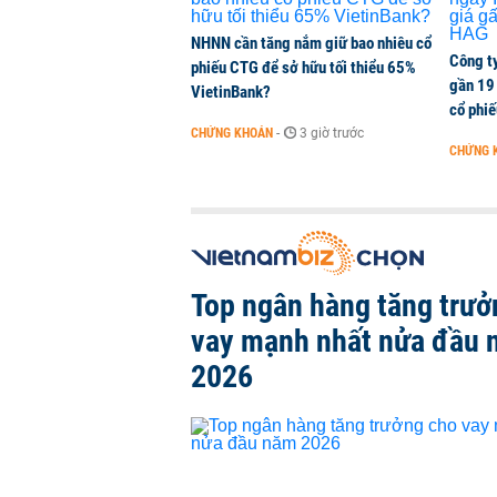
NHNN cần tăng nắm giữ bao nhiêu cổ
Công t
phiếu CTG để sở hữu tối thiểu 65%
gần 19 
VietinBank?
cổ phi
CHỨNG KHOÁN
-
3 giờ trước
CHỨNG 
Top ngân hàng tăng trưở
vay mạnh nhất nửa đầu
2026