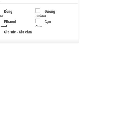
Đồng
Đường
Ethanol
Gạo
Gia súc - Gia cầm
Giấy
Gỗ
Hạt điều
Hồ tiêu - Hạt tiêu
Khí đốt
Kim loại khác
Mắc ca
Muối
Ngũ cốc
Nhựa - Hạt nhựa
Palladium
Phân bón