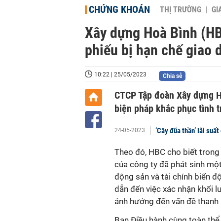
CHỨNG KHOÁN
THỊ TRƯỜNG
GI
Xây dựng Hoà Bình (HB
phiếu bị hạn chế giao 
10:22 | 25/05/2023
Chia sẻ
CTCP Tập đoàn Xây dựng Hò
biện pháp khắc phục tình t
‘Cây đũa thần’ lãi su
24-05-2023
Theo đó, HBC cho biết trong 
của công ty đã phát sinh mộ
động sản và tài chính biến đ
dẫn đến việc xác nhận khối l
ảnh hưởng đến vấn đề thanh 
Ban Điều hành cùng toàn thể 