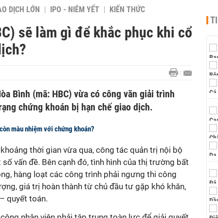
AO DỊCH LỚN
IPO - NIÊM YẾT
KIẾN THỨC
T
C) sẽ làm gì để khắc phục khi cổ
dịch?
a Bình (mã: HBC) vừa có công văn giải trình
rạng chứng khoán bị hạn chế giao dịch.
ất còn màu nhiệm với chứng khoán?
khoảng thời gian vừa qua, công tác quản trị nội bộ
t số vấn đề.
Bên cạnh đó, tình hình của thị trường bất
ộng, hàng loạt các công trình phải ngưng thi công
ượng, giá trị hoàn thành từ chủ đầu tư gặp khó khăn,
– quyết toán.
công nhân viên phải tập trung toàn lực để giải quyết