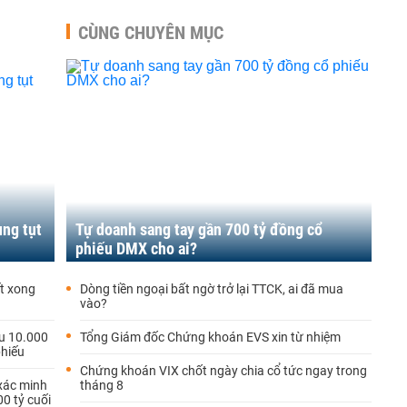
CÙNG CHUYÊN MỤC
ùng tụt
Tự doanh sang tay gần 700 tỷ đồng cổ
phiếu DMX cho ai?
t xong
Dòng tiền ngoại bất ngờ trở lại TTCK, ai đã mua
vào?
u 10.000
Tổng Giám đốc Chứng khoán EVS xin từ nhiệm
phiếu
Chứng khoán VIX chốt ngày chia cổ tức ngay trong
xác minh
tháng 8
00 tỷ cuối