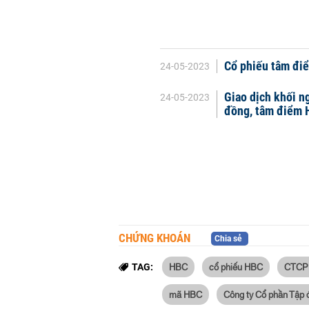
Cổ phiếu tâm điể
24-05-2023
Giao dịch khối n
24-05-2023
đồng, tâm điểm
CHỨNG KHOÁN
Chia sẻ
HBC
cổ phiếu HBC
CTCP 
TAG:
mã HBC
Công ty Cổ phần Tập