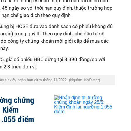
ra là do công ty chậm nộp báo cáo tài chính năm
45 ngày so với thời hạn quy định, thuộc trường hợp
hạn chế giao dịch theo quy định.
 cũng bị HOSE đưa vào danh sách cổ phiếu không đủ
argin) trong quý II. Theo quy định, nhà đầu tư sẽ
do công ty chứng khoán môi giới cấp để mua các
này.
4/5, giá cổ phiếu HBC dừng tại 8.390 đồng/cp với
 2,8 triệu đơn vị.
gày từ đáy ngắn hạn giữa tháng 11/2022. (Nguồn:
VNDirect
).
ường chứng
: Kiểm
1.055 điểm