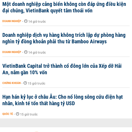
Một doanh nghiệp cảng biển không còn đáp ứng điều kiện
đại chúng, VietinBank quyết tâm thoái vốn
DOANH NGHIỆP
-
14 giờ trước
Doanh nghiệp dịch vụ hàng không trích lập dự phòng hàng
nghìn tỷ đồng khoản phải thu từ Bamboo Airways
DOANH NGHIỆP
-
14 giờ trước
VietinBank Capital trở thành cổ đông lớn của Xếp dỡ Hải
An, nắm gần 10% vốn
CHỨNG KHOÁN
-
15 giờ trước
Hạn hán kỷ lục ở châu Âu: Cho nổ lòng sông cứu điện hạt
nhân, kinh tế tổn thất hàng tỷ USD
QUỐC TẾ
-
15 giờ trước