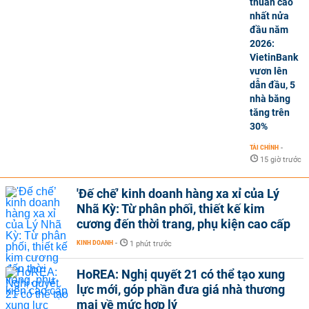
thuần cao
nhất nửa
đầu năm
2026:
VietinBank
vươn lên
dẫn đầu, 5
nhà băng
tăng trên
30%
TÀI CHÍNH
-
15 giờ trước
'Đế chế’ kinh doanh hàng xa xỉ của Lý
Nhã Kỳ: Từ phân phối, thiết kế kim
cương đến thời trang, phụ kiện cao cấp
KINH DOANH
-
1 phút trước
HoREA: Nghị quyết 21 có thể tạo xung
lực mới, góp phần đưa giá nhà thương
mại về mức hợp lý