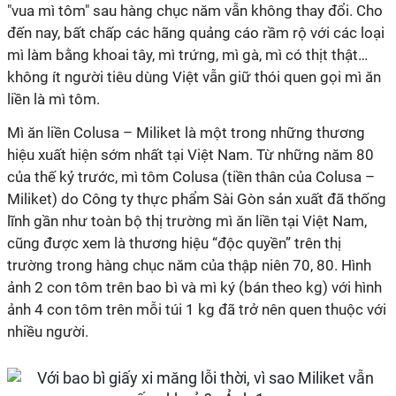
"vua mì tôm" sau hàng chục năm vẫn không thay đổi. Cho
đến nay, bất chấp các hãng quảng cáo rầm rộ với các loại
mì làm bằng khoai tây, mì trứng, mì gà, mì có thịt thật…
không ít người tiêu dùng Việt vẫn giữ thói quen gọi mì ăn
liền là mì tôm.
Mì ăn liền Colusa – Miliket là một trong những thương
hiệu xuất hiện sớm nhất tại Việt Nam. Từ những năm 80
của thế kỷ trước, mì tôm Colusa (tiền thân của Colusa –
Miliket) do Công ty thực phẩm Sài Gòn sản xuất đã thống
lĩnh gần như toàn bộ thị trường mì ăn liền tại Việt Nam,
cũng được xem là thương hiệu “độc quyền” trên thị
trường trong hàng chục năm của thập niên 70, 80. Hình
ảnh 2 con tôm trên bao bì và mì ký (bán theo kg) với hình
ảnh 4 con tôm trên mỗi túi 1 kg đã trở nên quen thuộc với
nhiều người.