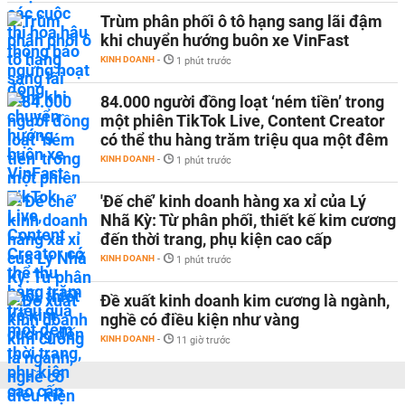
Trùm phân phối ô tô hạng sang lãi đậm
khi chuyển hướng buôn xe VinFast
KINH DOANH
-
1 phút trước
84.000 người đồng loạt ‘ném tiền’ trong
một phiên TikTok Live, Content Creator
có thể thu hàng trăm triệu qua một đêm
KINH DOANH
-
1 phút trước
'Đế chế’ kinh doanh hàng xa xỉ của Lý
Nhã Kỳ: Từ phân phối, thiết kế kim cương
đến thời trang, phụ kiện cao cấp
KINH DOANH
-
1 phút trước
Đề xuất kinh doanh kim cương là ngành,
nghề có điều kiện như vàng
KINH DOANH
-
11 giờ trước