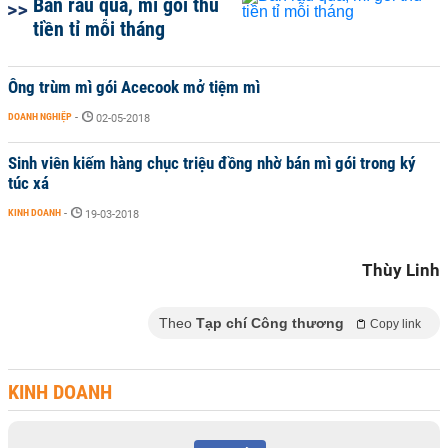
Bán rau quả, mì gói thu
tiền tỉ mỗi tháng
Ông trùm mì gói Acecook mở tiệm mì
DOANH NGHIỆP
-
02-05-2018
Sinh viên kiếm hàng chục triệu đồng nhờ bán mì gói trong ký
túc xá
KINH DOANH
-
19-03-2018
Thùy Linh
Theo
Tạp chí Công thương
Copy link
KINH DOANH