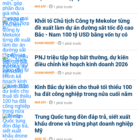
NHÀ ĐẤT
-
1 phút trước
Khởi tố Chủ tịch Công ty Mekolor từng
đề xuất làm dự án đường sắt tốc độ cao
Bắc - Nam 100 tỷ USD bằng vốn tự có
DOANH NGHIỆP
-
1 phút trước
PNJ triệu tập họp bất thường, dự kiến
điều chỉnh kế hoạch kinh doanh 2026
DOANH NGHIỆP
-
1 phút trước
Kinh Bắc dự kiến cho thuê tối thiểu 100
ha đất công nghiệp trong nửa cuối năm
NHÀ ĐẤT
-
1 phút trước
Trung Quốc tung đòn đáp trả, siết xuất
khẩu drone và trừng phạt doanh nghiệp
Mỹ
QUỐC TẾ
-
1 phút trước