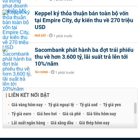
Keppel ký thỏa thuận bán toàn bộ vốn
tại Empire City, dự kiến thu về 270 triệu
USD
NHÀ ĐẤT
-
1 phút trước
Sacombank phát hành ba đợt trái phiếu
thu về hơn 3.600 tỷ, lãi suất trả lên tới
10%/năm
TÀI CHÍNH
-
1 phút trước
LIÊN KẾT NỔI BẬT
Giá vàng hôm nay
Tỷ giá ngoại tệ
Tỷ giá usd
Tỷ giá yen
Tỷ giá euro
Giá heo hơi
Giá cà phê
Giá tiêu hôm nay
Lãi suất ngân hàng
Giá xăng dầu
Giá thép hôm nay
Giá sầu riêng
Giá thịt heo
Giá gạo
Giá cao su