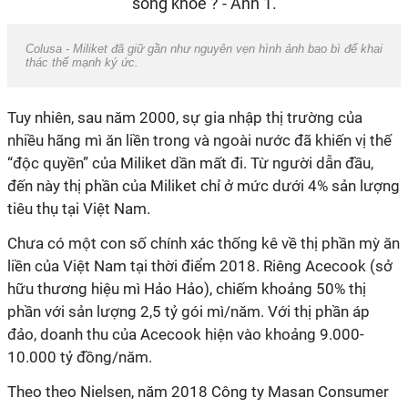
Colusa - Miliket đã giữ gần như nguyên vẹn hình ảnh bao bì để khai
thác thế mạnh ký ức.
Tuy nhiên, sau năm 2000, sự gia nhập thị trường của
nhiều hãng mì ăn liền trong và ngoài nước đã khiến vị thế
“độc quyền” của Miliket dần mất đi. Từ người dẫn đầu,
đến này thị phần của Miliket chỉ ở mức dưới 4% sản lượng
tiêu thụ tại Việt Nam.
Chưa có một con số chính xác thống kê về thị phần mỳ ăn
liền của Việt Nam tại thời điểm 2018. Riêng Acecook (sở
hữu thương hiệu mì Hảo Hảo), chiếm khoảng 50% thị
phần với sản lượng 2,5 tỷ gói mì/năm. Với thị phần áp
đảo, doanh thu của Acecook hiện vào khoảng 9.000-
10.000 tỷ đồng/năm.
Theo theo Nielsen, năm 2018 Công ty Masan Consumer