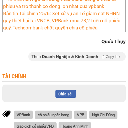
Bản tin Tài chính 25/6: Xét xử vụ án Tổ giám sát NHNN
gây thiệt hại tại VNCB, VPBank mua 73,2 triệu cổ phiếu
quỹ, Techcombank chốt quyền chia cổ phiếu
Quốc Thụy
Theo
Doanh Nghiệp & Kinh Doanh
Copy link
TÀI CHÍNH
Chia sẻ
VPBank
cổ phiếu ngân hàng
VPB
Ngô Chí Dũng
giao dịch cổ phiếu VPB
Hoàng Anh Minh