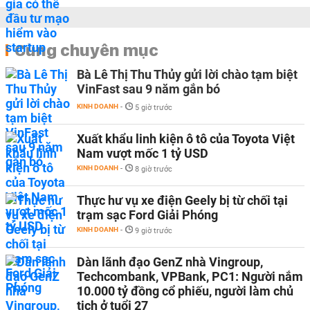
Cùng chuyên mục
Bà Lê Thị Thu Thủy gửi lời chào tạm biệt
VinFast sau 9 năm gắn bó
KINH DOANH
-
5 giờ trước
Xuất khẩu linh kiện ô tô của Toyota Việt
Nam vượt mốc 1 tỷ USD
KINH DOANH
-
8 giờ trước
Thực hư vụ xe điện Geely bị từ chối tại
trạm sạc Ford Giải Phóng
KINH DOANH
-
9 giờ trước
Dàn lãnh đạo GenZ nhà Vingroup,
Techcombank, VPBank, PC1: Người nắm
10.000 tỷ đồng cổ phiếu, người làm chủ
tịch ở tuổi 27