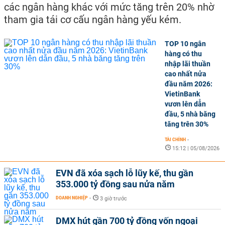
các ngân hàng khác với mức tăng trên 20% nhờ
tham gia tái cơ cấu ngân hàng yếu kém.
TOP 10 ngân
hàng có thu
nhập lãi thuần
cao nhất nửa
đầu năm 2026:
VietinBank
vươn lên dẫn
đầu, 5 nhà băng
tăng trên 30%
TÀI CHÍNH
-
15:12 | 05/08/2026
EVN đã xóa sạch lỗ lũy kế, thu gần
353.000 tỷ đồng sau nửa năm
DOANH NGHIỆP
-
3 giờ trước
DMX hút gần 700 tỷ đồng vốn ngoại