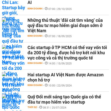
AI
KINH DOANH
-
07:00 | 29/10/2025
Những thủ thuật ‘đãi cát tìm vàng’ của
quỹ đầu tư mạo hiểm giai đoạn sớm ở
Việt Nam
KINH DOANH
-
07:00 | 18/09/2025
Các startup ở TP HCM có thể vay vốn tối
đa 200 tỷ đồng, được hỗ trợ kết nối khu
vực công và cả thị trường quốc tế
KINH DOANH
-
14:00 | 15/09/2025
Hai startup AI Việt Nam được Amazon
chọn hỗ trợ
KINH DOANH
-
10:00 | 22/09/2024
Quỹ Đổi mới sáng tạo Quốc gia có thể
đầu tư mạo hiểm vào startup
THỜI SỰ
-
08:31 | 25/07/2024