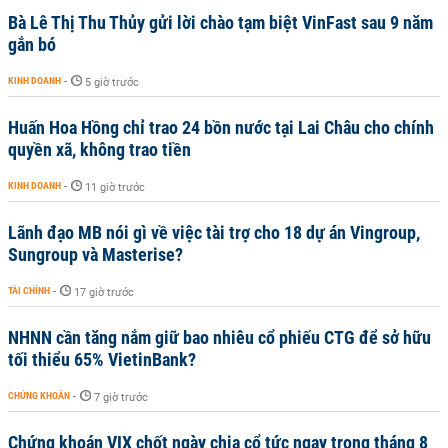
Bà Lê Thị Thu Thủy gửi lời chào tạm biệt VinFast sau 9 năm
gắn bó
KINH DOANH
-
5 giờ trước
Huấn Hoa Hồng chỉ trao 24 bồn nước tại Lai Châu cho chính
quyền xã, không trao tiền
KINH DOANH
-
11 giờ trước
Lãnh đạo MB nói gì về việc tài trợ cho 18 dự án Vingroup,
Sungroup và Masterise?
TÀI CHÍNH
-
17 giờ trước
NHNN cần tăng nắm giữ bao nhiêu cổ phiếu CTG để sở hữu
tối thiểu 65% VietinBank?
CHỨNG KHOÁN
-
7 giờ trước
Chứng khoán VIX chốt ngày chia cổ tức ngay trong tháng 8