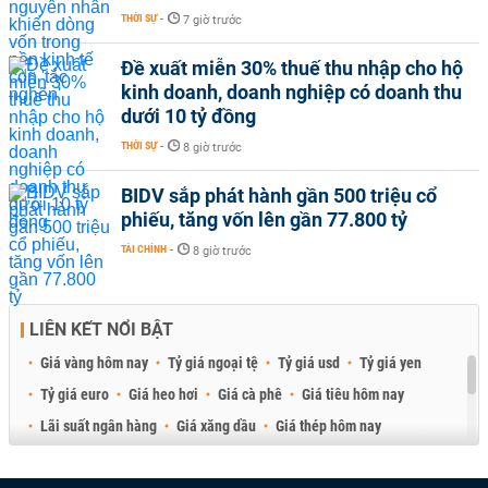
THỜI SỰ
-
7 giờ trước
Đề xuất miễn 30% thuế thu nhập cho hộ
kinh doanh, doanh nghiệp có doanh thu
dưới 10 tỷ đồng
THỜI SỰ
-
8 giờ trước
BIDV sắp phát hành gần 500 triệu cổ
phiếu, tăng vốn lên gần 77.800 tỷ
TÀI CHÍNH
-
8 giờ trước
LIÊN KẾT NỔI BẬT
Giá vàng hôm nay
Tỷ giá ngoại tệ
Tỷ giá usd
Tỷ giá yen
Tỷ giá euro
Giá heo hơi
Giá cà phê
Giá tiêu hôm nay
Lãi suất ngân hàng
Giá xăng dầu
Giá thép hôm nay
Giá sầu riêng
Giá thịt heo
Giá gạo
Giá cao su