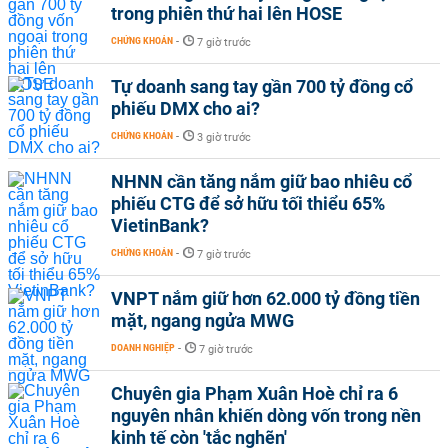
trong phiên thứ hai lên HOSE
CHỨNG KHOÁN
-
7 giờ trước
Tự doanh sang tay gần 700 tỷ đồng cổ
phiếu DMX cho ai?
CHỨNG KHOÁN
-
3 giờ trước
NHNN cần tăng nắm giữ bao nhiêu cổ
phiếu CTG để sở hữu tối thiểu 65%
VietinBank?
CHỨNG KHOÁN
-
7 giờ trước
VNPT nắm giữ hơn 62.000 tỷ đồng tiền
mặt, ngang ngửa MWG
DOANH NGHIỆP
-
7 giờ trước
Chuyên gia Phạm Xuân Hoè chỉ ra 6
nguyên nhân khiến dòng vốn trong nền
kinh tế còn 'tắc nghẽn'