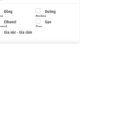
Đồng
Đường
Ethanol
Gạo
Gia súc - Gia cầm
Giấy
Gỗ
Hạt điều
Hồ tiêu - Hạt tiêu
Khí đốt
Kim loại khác
Mắc ca
Muối
Ngũ cốc
Nhựa - Hạt nhựa
Palladium
Phân bón