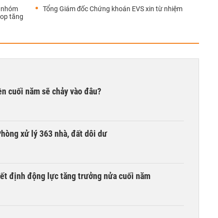
p nhóm
Tổng Giám đốc Chứng khoán EVS xin từ nhiệm
top tăng
iền cuối năm sẽ chảy vào đâu?
hòng xử lý 363 nhà, đất dôi dư
yết định động lực tăng trưởng nửa cuối năm