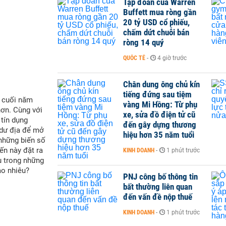
Tập đoàn của Warren
Buffett mua ròng gần
20 tỷ USD cổ phiếu,
chấm dứt chuỗi bán
ròng 14 quý
QUỐC TẾ
-
4 giờ trước
Chân dung ông chủ kín
tiếng đứng sau tiệm
i cuối năm
vàng Mi Hồng: Từ phụ
hơn. Cùng với
xe, sửa đồ điện tử cũ
 tín dụng
đến gây dựng thương
 dư địa để mở
hiệu hơn 35 năm tuổi
 những biến số
ến này đặt ra
KINH DOANH
-
1 phút trước
u trong những
ao nhiêu?
PNJ công bố thông tin
bất thường liên quan
đến vấn đề nộp thuế
KINH DOANH
-
1 phút trước