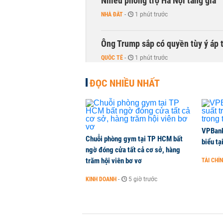
Nhiều phòng trọ Hà Nội tăng giá
NHÀ ĐẤT
-
1 phút trước
Ông Trump sắp có quyền tùy ý áp 
QUỐC TẾ
-
1 phút trước
ĐỌC NHIỀU NHẤT
VPBank 
Chuỗi phòng gym tại TP HCM bất
biểu tạ
ngờ đóng cửa tất cả cơ sở, hàng
trăm hội viên bơ vơ
TÀI CHÍ
KINH DOANH
-
5 giờ trước