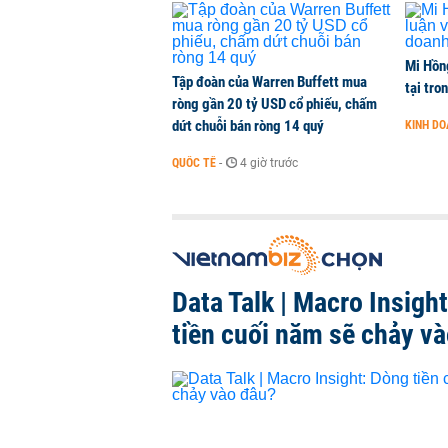
Mi Hồng
Tập đoàn của Warren Buffett mua
tại tro
ròng gần 20 tỷ USD cổ phiếu, chấm
dứt chuỗi bán ròng 14 quý
KINH D
QUỐC TẾ
-
4 giờ trước
Data Talk | Macro Insigh
tiền cuối năm sẽ chảy v