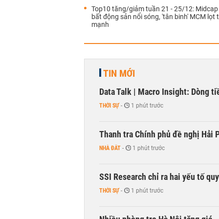
Top10 tăng/giảm tuần 21 - 25/12: Midca
bất động sản nổi sóng, 'tân binh' MCM lọt 
mạnh
TIN MỚI
Data Talk | Macro Insight: Dòng t
THỜI SỰ
-
1 phút trước
Thanh tra Chính phủ đề nghị Hải P
NHÀ ĐẤT
-
1 phút trước
SSI Research chỉ ra hai yếu tố qu
THỜI SỰ
-
1 phút trước