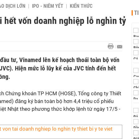
AO DỊCH LỚN
IPO - NIÊM YẾT
KIẾN THỨC
T
 hết vốn doanh nghiệp lỗ nghìn tỷ
đầu tư, Vinamed lên kế hoạch thoái toàn bộ vốn
 (JVC). Hiện mức lỗ lũy kế của JVC tính đến hết
ồng.
ịch Chứng khoán TP HCM (HOSE), Tổng công ty Thiết
amed) đăng ký bán toàn bộ hơn 4,4 triệu cổ phiếu
Việt Nhật theo phương thức khớp lệnh từ ngày 17/5 -