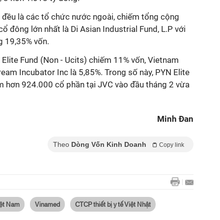
C đều là các tổ chức nước ngoài, chiếm tổng cộng
cổ đông lớn nhất là Di Asian Industrial Fund, L.P với
g 19,35% vốn.
 Elite Fund (Non - Ucits) chiếm 11% vốn, Vietnam
ream Incubator Inc là 5,85%. Trong số này, PYN Elite
m hơn 924.000 cổ phần tại JVC vào đầu tháng 2 vừa
Minh Đan
Theo
Dòng Vốn Kinh Doanh
Copy link
Việt Nam
Vinamed
CTCP thiết bị y tế Việt Nhật