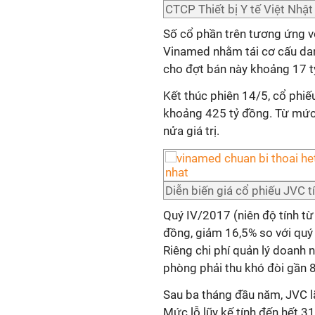
CTCP Thiết bị Y tế Việt Nhật
Số cổ phần trên tương ứng vớ
Vinamed nhằm tái cơ cấu dan
cho đợt bán này khoảng 17 t
Kết thúc phiên 14/5, cổ phiế
khoảng 425 tỷ đồng. Từ mức
nửa giá trị.
Diễn biến giá cổ phiếu JVC 
Quý IV/2017 (niên độ tính từ
đồng, giảm 16,5% so với quý 
Riêng chi phí quản lý doanh 
phòng phải thu khó đòi gần 8,
Sau ba tháng đầu năm, JVC lã
Mức lỗ lũy kế tính đến hết 3