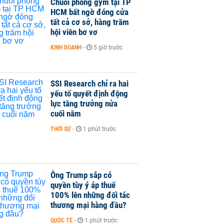
Chuỗi phòng gym tại TP
HCM bất ngờ đóng cửa
tất cả cơ sở, hàng trăm
hội viên bơ vơ
KINH DOANH
-
5 giờ trước
SSI Research chỉ ra hai
yếu tố quyết định động
lực tăng trưởng nửa
cuối năm
THỜI SỰ
-
1 phút trước
Ông Trump sắp có
quyền tùy ý áp thuế
100% lên những đối tác
thương mại hàng đầu?
QUỐC TẾ
-
1 phút trước