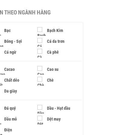
IN THEO NGÀNH HÀNG
Bạc
Bạch Kim
Bông - Sợi
Cá da trơn
Cá ngừ
Cà phê
Cacao
Cao su
Chất dẻo
Chè
Da giày
Đá quý
Dầu - Hạt dầu
Dầu mỏ
Dệt may
Điện