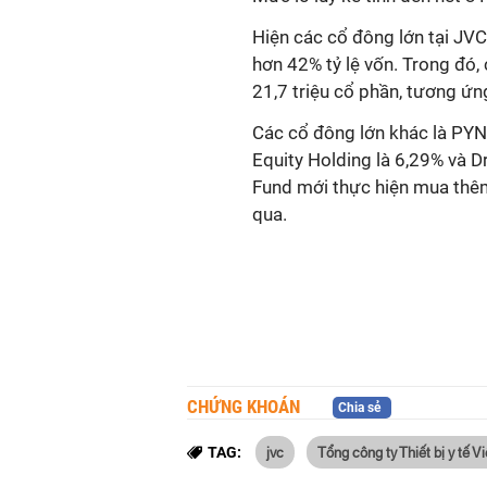
Hiện các cổ đông lớn tại JV
hơn 42% tỷ lệ vốn. Trong đó, 
21,7 triệu cổ phần, tương ứn
Các cổ đông lớn khác là PYN
Equity Holding là 6,29% và D
Fund mới thực hiện mua thê
qua.
CHỨNG KHOÁN
Chia sẻ
jvc
Tổng công ty Thiết bị y tế 
TAG: