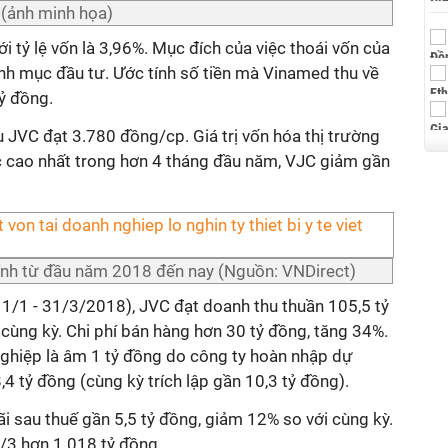
 (ảnh minh họa)
i tỷ lệ vốn là 3,96%. Mục đích của việc thoái vốn của
h mục đầu tư. Ước tính số tiền mà Vinamed thu về
ỷ đồng.
u JVC đạt 3.780 đồng/cp. Giá trị vốn hóa thị trường
 cao nhất trong hơn 4 tháng đầu năm, VJC giảm gần
tính từ đầu năm 2018 đến nay (Nguồn: VNDirect)
 1/1 - 31/3/2018), JVC đạt doanh thu thuần 105,5 tỷ
cùng kỳ. Chi phí bán hàng hơn 30 tỷ đồng, tăng 34%.
nghiệp là âm 1 tỷ đồng do công ty hoàn nhập dự
4 tỷ đồng (cùng kỳ trích lập gần 10,3 tỷ đồng).
i sau thuế gần 5,5 tỷ đồng, giảm 12% so với cùng kỳ.
1/3 hơn 1.018 tỷ đồng.