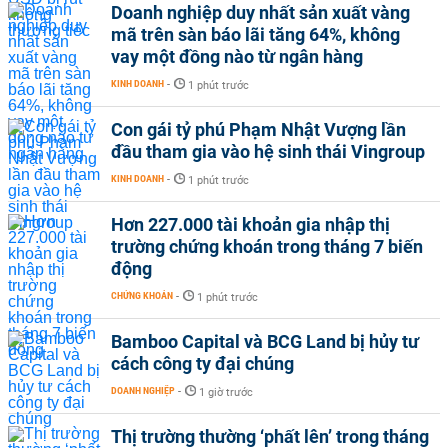
Doanh nghiệp duy nhất sản xuất vàng
mã trên sàn báo lãi tăng 64%, không
vay một đồng nào từ ngân hàng
KINH DOANH
-
1 phút trước
Con gái tỷ phú Phạm Nhật Vượng lần
đầu tham gia vào hệ sinh thái Vingroup
KINH DOANH
-
1 phút trước
Hơn 227.000 tài khoản gia nhập thị
trường chứng khoán trong tháng 7 biến
động
CHỨNG KHOÁN
-
1 phút trước
Bamboo Capital và BCG Land bị hủy tư
cách công ty đại chúng
DOANH NGHIỆP
-
1 giờ trước
Thị trường thường ‘phất lên’ trong tháng