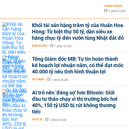
CHỨNG KHOÁN
-
1 phút trước
Khối tài sản hàng trăm tỷ của Huấn Hoa
Hồng: Từ biệt thự 50 tỷ, dàn siêu xe
hàng chục tỷ đến vườn tùng Nhật đắt đỏ
KINH DOANH
-
1 phút trước
Tổng Giám đốc MB: Tự tin hoàn thành
kế hoạch lợi nhuận năm, có thể đạt mốc
40.000 tỷ nếu tình hình thuận lợi
TÀI CHÍNH
-
1 phút trước
AI trở nên 'đáng sợ' hơn Bitcoin: Giới
đầu tư tháo chạy vì thị trường bốc hơi
40%, 150 tỷ USD bị rút không thương
tiếc
QUỐC TẾ
-
1 phút trước