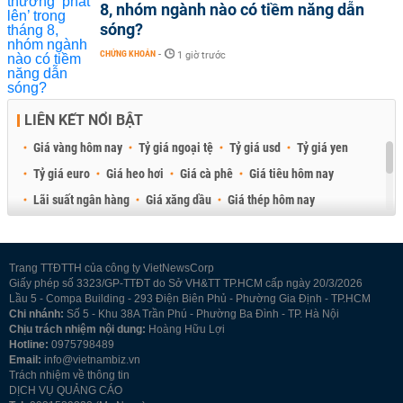
8, nhóm ngành nào có tiềm năng dẫn
sóng?
CHỨNG KHOÁN
-
1 giờ trước
LIÊN KẾT NỔI BẬT
Giá vàng hôm nay
Tỷ giá ngoại tệ
Tỷ giá usd
Tỷ giá yen
Tỷ giá euro
Giá heo hơi
Giá cà phê
Giá tiêu hôm nay
Lãi suất ngân hàng
Giá xăng dầu
Giá thép hôm nay
Giá sầu riêng
Giá thịt heo
Giá gạo
Giá cao su
Best Retail Brokers
Diễn đàn đầu tư Việt Nam 2026
Trang TTĐTTH của công ty VietNewsCorp
Giấy phép số 3323/GP-TTĐT do Sở VH&TT TP.HCM cấp ngày 20/3/2026
Lầu 5 - Compa Building - 293 Điện Biên Phủ - Phường Gia Định - TP.HCM
Chi nhánh:
Số 5 - Khu 38A Trần Phú - Phường Ba Đình - TP. Hà Nội
Chịu trách nhiệm nội dung:
Hoàng Hữu Lợi
Hotline:
0975798489
Email:
info@vietnambiz.vn
Trách nhiệm về thông tin
DỊCH VỤ QUẢNG CÁO