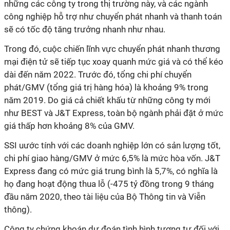
những các công ty trong thị trường này, và các ngành
công nghiệp hỗ trợ như chuyển phát nhanh và thanh toán
sẽ có tốc độ tăng trưởng nhanh như nhau.
Trong đó, cuộc chiến lĩnh vực chuyển phát nhanh thương
mại điện tử sẽ tiếp tục xoay quanh mức giá và có thể kéo
dài đến năm 2022. Trước đó, tổng chi phí chuyển
phát/GMV (tổng giá trị hàng hóa) là khoảng 9% trong
năm 2019. Do giá cả chiết khấu từ những công ty mới
như BEST và J&T Express, toàn bộ ngành phải đặt ở mức
giá thấp hơn khoảng 8% của GMV.
SSI uước tính với các doanh nghiệp lớn có sản lượng tốt,
chi phí giao hàng/GMV ở mức 6,5% là mức hòa vốn. J&T
Express đang có mức giá trung bình là 5,7%, có nghĩa là
họ đang hoạt động thua lỗ (-475 tỷ đồng trong 9 tháng
đầu năm 2020, theo tài liệu của Bộ Thông tin và Viễn
thông).
Công ty chứng khoán dự đoán tình hình tương tự đối với