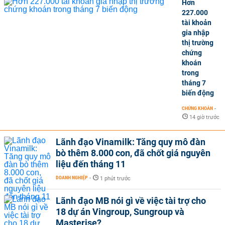
Hơn
227.000
tài khoản
gia nhập
thị trường
chứng
khoán
trong
tháng 7
biến động
CHỨNG KHOÁN
-
14 giờ trước
Lãnh đạo Vinamilk: Tăng quy mô đàn
bò thêm 8.000 con, đã chốt giá nguyên
liệu đến tháng 11
DOANH NGHIỆP
-
1 phút trước
Lãnh đạo MB nói gì về việc tài trợ cho
18 dự án Vingroup, Sungroup và
Masterise?