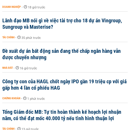
DOANH NGHIỆP
-
18 giờ trước
Lãnh đạo MB nói gì về việc tài trợ cho 18 dự án Vingroup,
Sungroup và Masterise?
TÀI CHÍNH
-
35 phút trước
Đề xuất dự án bất động sản đang thế chấp ngân hàng vẫn
được chuyển nhượng
NHÀ ĐẤT
-
16 giờ trước
Công ty con của HAGL chốt ngày IPO gần 19 triệu cp với giá
gấp hơn 4 lần cổ phiếu HAG
CHỨNG KHOÁN
-
1 phút trước
Tổng Giám đốc MB: Tự tin hoàn thành kế hoạch lợi nhuận
năm, có thể đạt mốc 40.000 tỷ nếu tình hình thuận lợi
TÀI CHÍNH
-
13 giờ trước