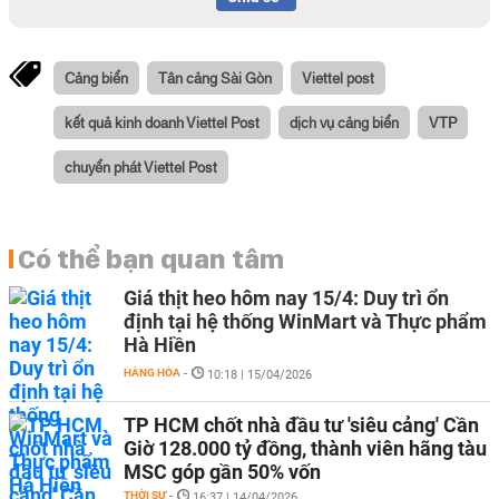
Cảng biển
Tân cảng Sài Gòn
Viettel post
kết quả kinh doanh Viettel Post
dịch vụ cảng biển
VTP
chuyển phát Viettel Post
Có thể bạn quan tâm
Giá thịt heo hôm nay 15/4: Duy trì ổn
định tại hệ thống WinMart và Thực phẩm
Hà Hiền
HÀNG HÓA
-
10:18 | 15/04/2026
TP HCM chốt nhà đầu tư 'siêu cảng' Cần
Giờ 128.000 tỷ đồng, thành viên hãng tàu
MSC góp gần 50% vốn
THỜI SỰ
-
16:37 | 14/04/2026