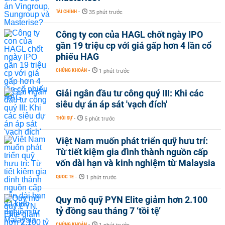
TÀI CHÍNH
-
35 phút trước
Công ty con của HAGL chốt ngày IPO
gần 19 triệu cp với giá gấp hơn 4 lần cổ
phiếu HAG
CHỨNG KHOÁN
-
1 phút trước
Giải ngân đầu tư công quý III: Khi các
siêu dự án áp sát 'vạch đích'
THỜI SỰ
-
5 phút trước
Việt Nam muốn phát triển quỹ hưu trí:
Từ tiết kiệm gia đình thành nguồn cấp
vốn dài hạn và kinh nghiệm từ Malaysia
QUỐC TẾ
-
1 phút trước
Quy mô quỹ PYN Elite giảm hơn 2.100
tỷ đồng sau tháng 7 ‘tồi tệ’
CHỨNG KHOÁN
-