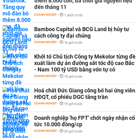
thêm 8.000 con, đã chốt giá nguyên liệu
đến tháng 11
DOANH NGHIỆP
-
1 phút trước
Bamboo Capital và BCG Land bị hủy tư
cách công ty đại chúng
DOANH NGHIỆP
-
16 giờ trước
Khởi tố Chủ tịch Công ty Mekolor từng đề
xuất làm dự án đường sắt tốc độ cao Bắc
- Nam 100 tỷ USD bằng vốn tự có
DOANH NGHIỆP
-
18 giờ trước
Hoá chất Đức Giang công bố hai ứng viên
HĐQT, cổ phiếu DGC tăng trần
DOANH NGHIỆP
-
19 giờ trước
Doanh nghiệp 'họ FPT' chốt ngày nhận cổ
tức 10.000 đồng/cp
DOANH NGHIỆP
-
20 giờ trước