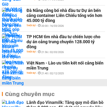
Đà Nẵng công bố nhà đầu tư Dự án bến
cảng container Liên Chiểu tổng vốn hơn
45.000 tỷ đồng
THỜI SỰ
-
20:00 | 16/03/2026
TP HCM tìm nhà đầu tư chiến lược cho
dự án cảng trung chuyển 128.000 tỷ
đồng
THỜI SỰ
-
21:56 | 02/03/2026
Việt Nam - Lào ưu tiên kết nối cảng biển
miền Trung
THỜI SỰ
-
21:40 | 02/12/2025
Cùng chuyên mục
Lãnh đạo Vinamilk: Tăng quy mô đàn bò