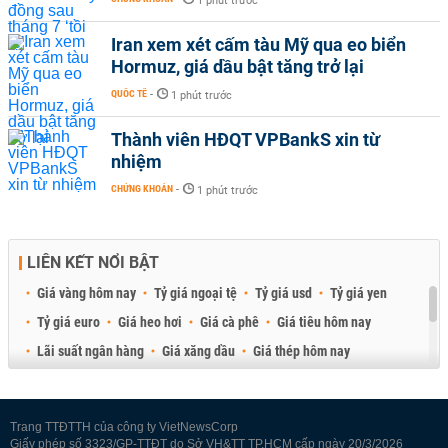
1 phút trước
Iran xem xét cấm tàu Mỹ qua eo biển
Hormuz, giá dầu bật tăng trở lại
QUỐC TẾ
-
1 phút trước
Thành viên HĐQT VPBankS xin từ
nhiệm
CHỨNG KHOÁN
-
1 phút trước
LIÊN KẾT NỔI BẬT
Giá vàng hôm nay
Tỷ giá ngoại tệ
Tỷ giá usd
Tỷ giá yen
Tỷ giá euro
Giá heo hơi
Giá cà phê
Giá tiêu hôm nay
Lãi suất ngân hàng
Giá xăng dầu
Giá thép hôm nay
Giá sầu riêng
Giá thịt heo
Giá gạo
Giá cao su
Best Retail Brokers
Diễn đàn đầu tư Việt Nam 2026
Trang TTĐTTH của công ty VietNewsCorp
Giấy phép số 3323/GP-TTĐT do Sở VH&TT TP.HCM cấp ngày 20/3/2026