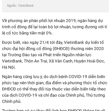
Nguồn: VietinBank.
Về phương án phân phối lợi nhuận 2019, ngân hàng dự
trình cổ đông để lại toàn bộ lợi nhuận, tương đương với tỉ
lệ cổ tức bằng tiền mặt 0%.
Được biết, vào ngày 21/4 tới đây, VietinBank dự kiến tổ
chức đại hội đồng cổ đông (ĐHĐCĐ) thường niên 2020
tại Trường Đào tạo và Phát triển Nguồn nhân lực
VietinBank, Thôn An Trai, Xã Vân Canh, Huyện Hoài Đức,
Hà Nội.
Ngân hàng cũng lưu ý, do dịch bệnh COVID-19 diễn biến
phức tạp nên thời gian, địa điểm và phương thức tổ chức
ĐHĐCĐ có thể thay đổi tùy thuộc vào diễn biến tiếp theo
của dịch COVID-19 và chỉ đạo của Chính phủ, Thủ tướng
Chính phủ.
Trường hợp có sự thay đổi lịch họp ĐHĐCĐ, thông tin về