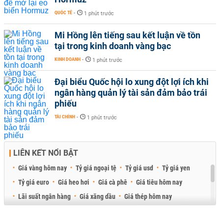
QUỐC TẾ
-
1 phút trước
Mi Hồng lên tiếng sau kết luận về tồn
tại trong kinh doanh vàng bạc
KINH DOANH
-
1 phút trước
Đại biểu Quốc hội lo xung đột lợi ích khi
ngân hàng quản lý tài sản đảm bảo trái
phiếu
TÀI CHÍNH
-
1 phút trước
LIÊN KẾT NỔI BẬT
Giá vàng hôm nay
Tỷ giá ngoại tệ
Tỷ giá usd
Tỷ giá yen
Tỷ giá euro
Giá heo hơi
Giá cà phê
Giá tiêu hôm nay
Lãi suất ngân hàng
Giá xăng dầu
Giá thép hôm nay
Giá sầu riêng
Giá thịt heo
Giá gạo
Giá cao su