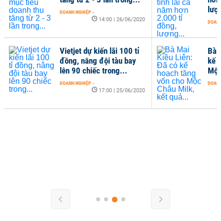
lượn
DOANH NGHIỆP
-
14:00 | 26/06/2020
DOANH
Vietjet dự kiến lãi 100 tỉ
Bà 
đồng, nâng đội tàu bay
kế 
lên 90 chiếc trong...
Mộc
DOANH NGHIỆP
-
DOANH
17:00 | 25/06/2020