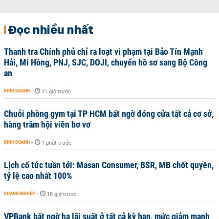
Đọc nhiều nhất
Thanh tra Chính phủ chỉ ra loạt vi phạm tại Bảo Tín Mạnh
Hải, Mi Hồng, PNJ, SJC, DOJI, chuyển hồ sơ sang Bộ Công
an
KINH DOANH
-
11 giờ trước
Chuỗi phòng gym tại TP HCM bất ngờ đóng cửa tất cả cơ sở,
hàng trăm hội viên bơ vơ
KINH DOANH
-
1 phút trước
Lịch cổ tức tuần tới: Masan Consumer, BSR, MB chốt quyền,
tỷ lệ cao nhất 100%
DOANH NGHIỆP
-
18 giờ trước
VPBank bất ngờ hạ lãi suất ở tất cả kỳ hạn, mức giảm mạnh