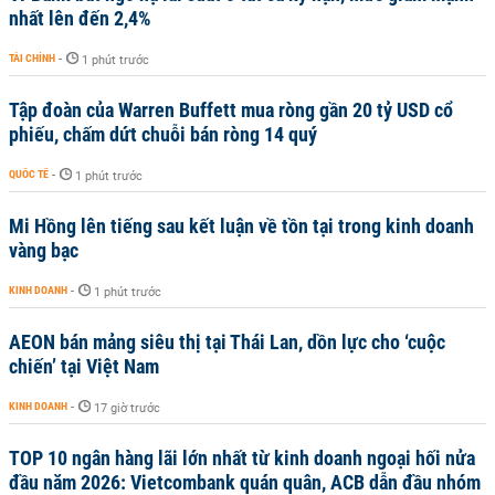
nhất lên đến 2,4%
TÀI CHÍNH
-
1 phút trước
Tập đoàn của Warren Buffett mua ròng gần 20 tỷ USD cổ
phiếu, chấm dứt chuỗi bán ròng 14 quý
QUỐC TẾ
-
1 phút trước
Mi Hồng lên tiếng sau kết luận về tồn tại trong kinh doanh
vàng bạc
KINH DOANH
-
1 phút trước
AEON bán mảng siêu thị tại Thái Lan, dồn lực cho ‘cuộc
chiến’ tại Việt Nam
KINH DOANH
-
17 giờ trước
TOP 10 ngân hàng lãi lớn nhất từ kinh doanh ngoại hối nửa
đầu năm 2026: Vietcombank quán quân, ACB dẫn đầu nhóm