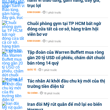
hành vi thao túng, găm hàng, đẩy giá,
trục lợi
KINH DOANH
-
1 phút trước
Chuỗi phòng gym tại TP HCM bất ngờ
đóng cửa tất cả cơ sở, hàng trăm hội
viên bơ vơ
KINH DOANH
-
1 phút trước
Tập đoàn của Warren Buffett mua ròng
gần 20 tỷ USD cổ phiếu, chấm dứt chuỗi
bán ròng 14 quý
QUỐC TẾ
-
1 phút trước
Tác nhân AI khởi đầu chu kỳ mới của thị
trường tiền điện tử
TÀI CHÍNH
-
18 phút trước
Iran đòi Mỹ rút quân để mở lại eo biển
Hormuz