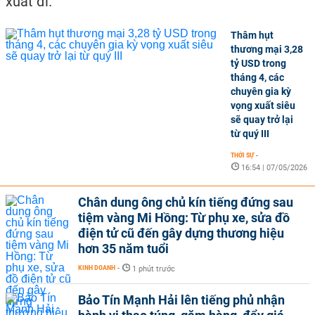
xuất đi.
Thâm hụt
thương mại 3,28
tỷ USD trong
tháng 4, các
chuyên gia kỳ
vọng xuất siêu
sẽ quay trở lại
từ quý III
THỜI SỰ
-
16:54 | 07/05/2026
Chân dung ông chủ kín tiếng đứng sau
tiệm vàng Mi Hồng: Từ phụ xe, sửa đồ
điện tử cũ đến gây dựng thương hiệu
hơn 35 năm tuổi
KINH DOANH
-
1 phút trước
Bảo Tín Mạnh Hải lên tiếng phủ nhận