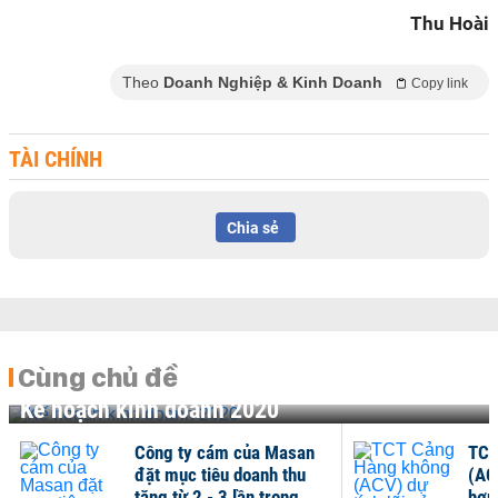
Thu Hoài
Theo
Doanh Nghiệp & Kinh Doanh
Copy link
TÀI CHÍNH
Chia sẻ
Cùng chủ đề
Kế hoạch kinh doanh 2020
Công ty cám của Masan
TCT
đặt mục tiêu doanh thu
(AC
tăng từ 2 - 3 lần trong...
hơn