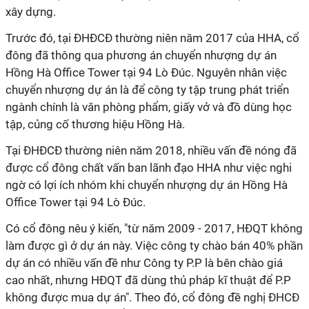
xây dựng.
Trước đó, tại ĐHĐCĐ thường niên năm 2017 của HHA, cổ
đông đã thông qua phương án chuyển nhượng dự án
Hồng Hà Office Tower tại 94 Lò Đúc. Nguyên nhân việc
chuyển nhượng dự án là để công ty tập trung phát triển
ngành chính là văn phòng phẩm, giấy vở và đồ dùng học
tập, củng cố thương hiệu Hồng Hà.
Tại ĐHĐCĐ thường niên năm 2018, nhiều vấn đề nóng đã
được cổ đông chất vấn ban lãnh đạo HHA như việc nghi
ngờ có lợi ích nhóm khi chuyển nhượng dự án Hồng Hà
Office Tower tại 94 Lò Ðúc.
Có cổ đông nêu ý kiến, "từ năm 2009 - 2017, HÐQT không
làm được gì ở dự án này. Việc công ty chào bán 40% phần
dự án có nhiều vấn đề như Công ty P.P là bên chào giá
cao nhất, nhưng HÐQT đã dùng thủ pháp kĩ thuật để P.P
không được mua dự án". Theo đó, cổ đông đề nghị ÐHCÐ