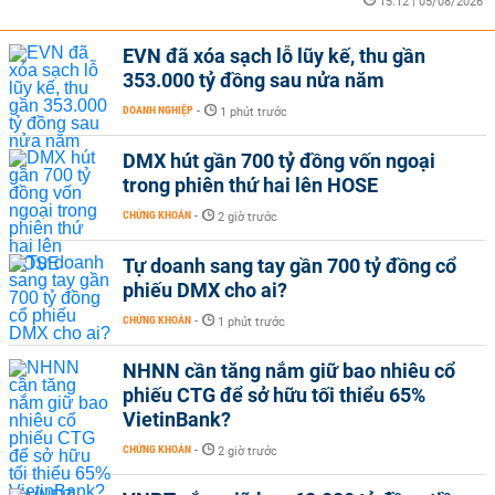
15:12 | 05/08/2026
EVN đã xóa sạch lỗ lũy kế, thu gần
353.000 tỷ đồng sau nửa năm
DOANH NGHIỆP
-
1 phút trước
DMX hút gần 700 tỷ đồng vốn ngoại
trong phiên thứ hai lên HOSE
CHỨNG KHOÁN
-
2 giờ trước
Tự doanh sang tay gần 700 tỷ đồng cổ
phiếu DMX cho ai?
CHỨNG KHOÁN
-
1 phút trước
NHNN cần tăng nắm giữ bao nhiêu cổ
phiếu CTG để sở hữu tối thiểu 65%
VietinBank?
CHỨNG KHOÁN
-
2 giờ trước