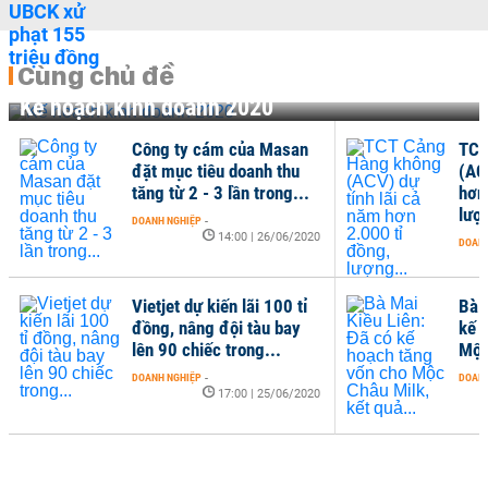
Cùng chủ đề
Kế hoạch kinh doanh 2020
Công ty cám của Masan
TCT
đặt mục tiêu doanh thu
(AC
tăng từ 2 - 3 lần trong...
hơn
lượn
DOANH NGHIỆP
-
14:00 | 26/06/2020
DOANH
Vietjet dự kiến lãi 100 tỉ
Bà 
đồng, nâng đội tàu bay
kế 
lên 90 chiếc trong...
Mộc
DOANH NGHIỆP
-
DOANH
17:00 | 25/06/2020