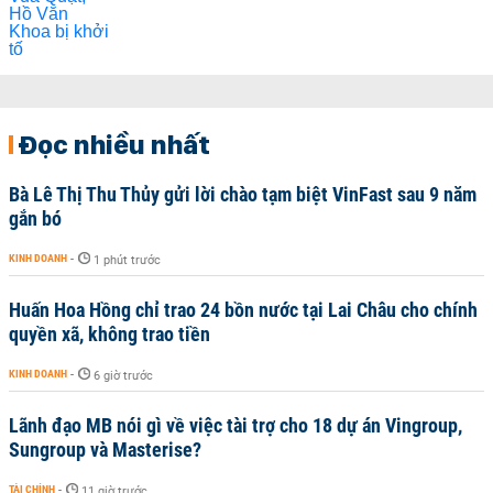
Đọc nhiều nhất
Bà Lê Thị Thu Thủy gửi lời chào tạm biệt VinFast sau 9 năm
gắn bó
KINH DOANH
-
1 phút trước
Huấn Hoa Hồng chỉ trao 24 bồn nước tại Lai Châu cho chính
quyền xã, không trao tiền
KINH DOANH
-
6 giờ trước
Lãnh đạo MB nói gì về việc tài trợ cho 18 dự án Vingroup,
Sungroup và Masterise?
TÀI CHÍNH
-
11 giờ trước