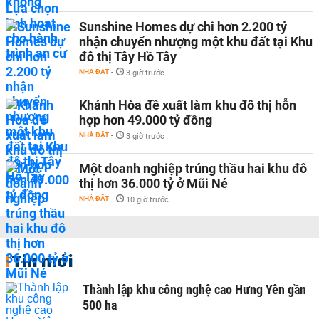
Sunshine Homes dự chi hơn 2.200 tỷ
nhận chuyển nhượng một khu đất tại Khu
đô thị Tây Hồ Tây
NHÀ ĐẤT
-
3 giờ trước
Khánh Hòa đề xuất làm khu đô thị hỗn
hợp hơn 49.000 tỷ đồng
NHÀ ĐẤT
-
3 giờ trước
Một doanh nghiệp trúng thầu hai khu đô
thị hơn 36.000 tỷ ở Mũi Né
NHÀ ĐẤT
-
10 giờ trước
Tin mới
Thành lập khu công nghệ cao Hưng Yên gần
500 ha