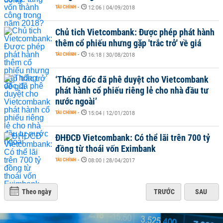
TÀI CHÍNH
-
12:06 | 04/09/2018
Chủ tich Vietcombank: Được phép phát hành
thêm cổ phiếu nhưng gặp 'trắc trở' về giá
TÀI CHÍNH
-
16:18 | 30/08/2018
‘Thống đốc đã phê duyệt cho Vietcombank
phát hành cổ phiếu riêng lẻ cho nhà đầu tư
nước ngoài’
TÀI CHÍNH
-
15:04 | 12/01/2018
ĐHĐCĐ Vietcombank: Có thể lãi trên 700 tỷ
đồng từ thoái vốn Eximbank
TÀI CHÍNH
-
08:00 | 28/04/2017
Theo ngày
TRƯỚC
SAU