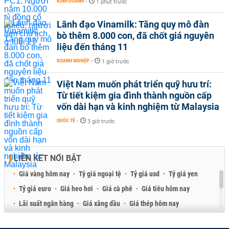
KINH DOANH
-
1 phút trước
Lãnh đạo Vinamilk: Tăng quy mô đàn
bò thêm 8.000 con, đã chốt giá nguyên
liệu đến tháng 11
DOANH NGHIỆP
-
1 giờ trước
Việt Nam muốn phát triển quỹ hưu trí:
Từ tiết kiệm gia đình thành nguồn cấp
vốn dài hạn và kinh nghiệm từ Malaysia
QUỐC TẾ
-
3 giờ trước
LIÊN KẾT NỔI BẬT
Giá vàng hôm nay
Tỷ giá ngoại tệ
Tỷ giá usd
Tỷ giá yen
Tỷ giá euro
Giá heo hơi
Giá cà phê
Giá tiêu hôm nay
Lãi suất ngân hàng
Giá xăng dầu
Giá thép hôm nay
Giá sầu riêng
Giá thịt heo
Giá gạo
Giá cao su