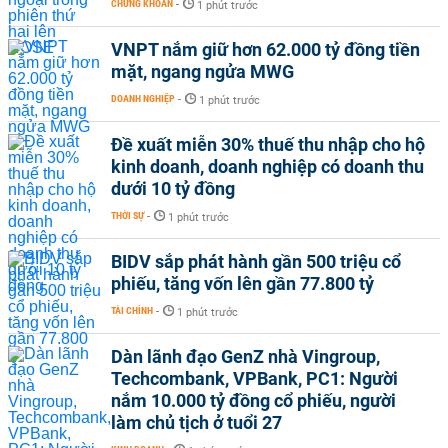
CHỨNG KHOÁN
-
1 phút trước
VNPT nắm giữ hơn 62.000 tỷ đồng tiền
mặt, ngang ngửa MWG
DOANH NGHIỆP
-
1 phút trước
Đề xuất miễn 30% thuế thu nhập cho hộ
kinh doanh, doanh nghiệp có doanh thu
dưới 10 tỷ đồng
THỜI SỰ
-
1 phút trước
BIDV sắp phát hành gần 500 triệu cổ
phiếu, tăng vốn lên gần 77.800 tỷ
TÀI CHÍNH
-
1 phút trước
Dàn lãnh đạo GenZ nhà Vingroup,
Techcombank, VPBank, PC1: Người
nắm 10.000 tỷ đồng cổ phiếu, người
làm chủ tịch ở tuổi 27