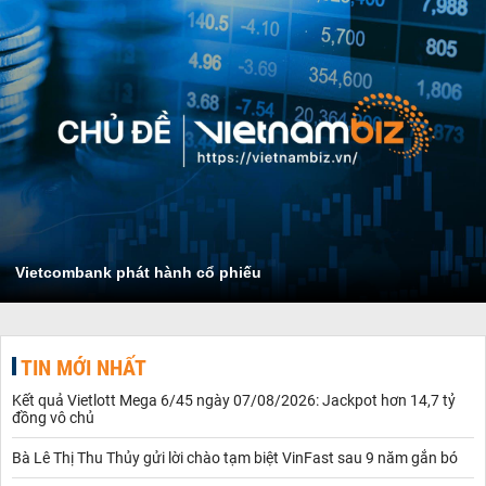
Vietcombank phát hành cổ phiếu
TIN MỚI NHẤT
Kết quả Vietlott Mega 6/45 ngày 07/08/2026: Jackpot hơn 14,7 tỷ
đồng vô chủ
Bà Lê Thị Thu Thủy gửi lời chào tạm biệt VinFast sau 9 năm gắn bó