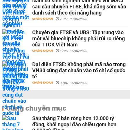
Nam có kinh nghiệm làm việc với MSCI
sau câu chuyện FTSE, khả năng sớm vào
danh sách theo dõi nâng hạng
CHỨNG KHOÁN
-
20:27 | 27/04/2026
Chuyên gia FTSE và UBS: Tập trung vào
một vài bluechip không phải rủi ro riêng
của TTCK Việt Nam
CHỨNG KHOÁN
-
12:25 | 15/04/2026
Đại diện FTSE: Không phải mã nào trong
VN30 cũng đạt chuẩn vào rổ chỉ số quốc
tế
CHỨNG KHOÁN
-
09:04 | 15/04/2026
Cùng chuyên mục
Sau tháng 7 bán ròng hơn 12.000 tỷ
đồng, khối ngoại đảo chiều gom hơn