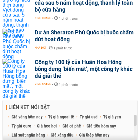
cửa sau 5 năm hoạt động, thanh lý toàn
bộ cửa hàng
KINH DOANH
-
1 phút trước
Dự án Sheraton Phú Quốc bị buộc chấm
dứt hoạt động
NHÀ ĐẤT
-
1 phút trước
Công ty 100 tỷ của Huấn Hoa Hồng
bỗng dưng ‘biến mất’, một công ty khác
đã giải thể
KINH DOANH
-
1 phút trước
LIÊN KẾT NỔI BẬT
Giá vàng hôm nay
Tỷ giá ngoại tệ
Tỷ giá usd
Tỷ giá yen
Tỷ giá euro
Giá heo hơi
Giá cà phê
Giá tiêu hôm nay
Lãi suất ngân hàng
Giá xăng dầu
Giá thép hôm nay