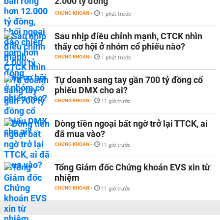
2.000 tỷ đồng
CHỨNG KHOÁN
-
1 phút trước
Sau nhịp điều chỉnh mạnh, CTCK nhìn
thấy cơ hội ở nhóm cổ phiếu nào?
CHỨNG KHOÁN
-
1 phút trước
Tự doanh sang tay gần 700 tỷ đồng cổ
phiếu DMX cho ai?
CHỨNG KHOÁN
-
11 giờ trước
Dòng tiền ngoại bất ngờ trở lại TTCK, ai
đã mua vào?
CHỨNG KHOÁN
-
11 giờ trước
Tổng Giám đốc Chứng khoán EVS xin từ
nhiệm
CHỨNG KHOÁN
-
11 giờ trước