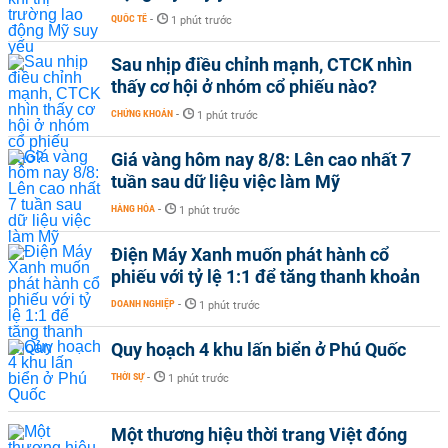
QUỐC TẾ
-
1 phút trước
Sau nhịp điều chỉnh mạnh, CTCK nhìn
thấy cơ hội ở nhóm cổ phiếu nào?
CHỨNG KHOÁN
-
1 phút trước
Giá vàng hôm nay 8/8: Lên cao nhất 7
tuần sau dữ liệu việc làm Mỹ
HÀNG HÓA
-
1 phút trước
Điện Máy Xanh muốn phát hành cổ
phiếu với tỷ lệ 1:1 để tăng thanh khoản
DOANH NGHIỆP
-
1 phút trước
Quy hoạch 4 khu lấn biển ở Phú Quốc
THỜI SỰ
-
1 phút trước
Một thương hiệu thời trang Việt đóng