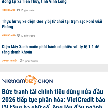
đồng tại xã Tiên Thủy, tỉnh Vĩnh Long
KINH DOANH
-
17 giờ trước
Thực hư vụ xe điện Geely bị từ chối tại trạm sạc Ford Giải
Phóng
KINH DOANH
-
17 giờ trước
Điện Máy Xanh muốn phát hành cổ phiếu với tỷ lệ 1:1 để
tăng thanh khoản
DOANH NGHIỆP
-
1 phút trước
Bức tranh tài chính tiêu dùng nửa đầu
2026 tiếp tục phân hóa: VietCredit báo
lãi tăng ba chữ số, ông lớn đầu ngành