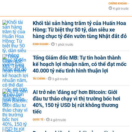
CHỨNG KHOÁN
-
4 giờ trước
Khối tài sản hàng trăm tỷ của Huấn Hoa
Hồng: Từ biệt thự 50 tỷ, dàn siêu xe
hàng chục tỷ đến vườn tùng Nhật đắt đỏ
KINH DOANH
-
1 phút trước
Tổng Giám đốc MB: Tự tin hoàn thành
kế hoạch lợi nhuận năm, có thể đạt mốc
40.000 tỷ nếu tình hình thuận lợi
TÀI CHÍNH
-
3 giờ trước
AI trở nên 'đáng sợ' hơn Bitcoin: Giới
đầu tư tháo chạy vì thị trường bốc hơi
40%, 150 tỷ USD bị rút không thương
tiếc
QUỐC TẾ
-
4 giờ trước