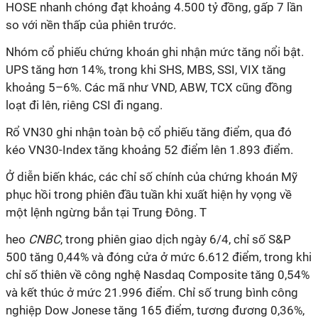
HOSE nhanh chóng đạt khoảng 4.500 tỷ đồng, gấp 7 lần
so với nền thấp của phiên trước.
Nhóm cổ phiếu chứng khoán ghi nhận mức tăng nổi bật.
UPS tăng hơn 14%, trong khi SHS, MBS, SSI, VIX tăng
khoảng 5–6%. Các mã như VND, ABW, TCX cũng đồng
loạt đi lên, riêng CSI đi ngang.
Rổ VN30 ghi nhận toàn bộ cổ phiếu tăng điểm, qua đó
kéo VN30-Index tăng khoảng 52 điểm lên 1.893 điểm.
Ở diễn biến khác, các chỉ số chính của chứng khoán Mỹ
phục hồi trong phiên đầu tuần khi xuất hiện hy vọng về
một lệnh ngừng bắn tại Trung Đông. T
heo
CNBC
, trong phiên giao dịch ngày 6/4, chỉ số S&P
500 tăng 0,44% và đóng cửa ở mức 6.612 điểm, trong khi
chỉ số thiên về công nghệ Nasdaq Composite tăng 0,54%
và kết thúc ở mức 21.996 điểm. Chỉ số trung bình công
nghiệp Dow Jonese tăng 165 điểm, tương đương 0,36%,