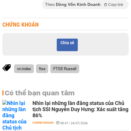
Theo
Dòng Vốn Kinh Doanh
Copy link
CHỨNG KHOÁN
Chia sẻ
vn-index
ftse
FTSE Russell
Có thể bạn quan tâm
Nhìn lại những lần đăng status của Chủ
tịch SSI Nguyễn Duy Hưng: Xác suất tăng
86%
CHỨNG KHOÁN
-
08:47 | 24/07/2026