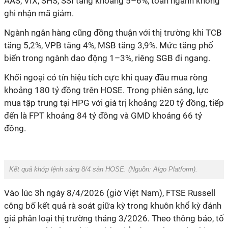
AAS, VIX, SHS, SSI tăng khoảng 5–6%, toàn ngành không
ghi nhận mã giảm.
Ngành ngân hàng cũng đồng thuận với thị trường khi TCB
tăng 5,2%, VPB tăng 4%, MSB tăng 3,9%. Mức tăng phổ
biến trong ngành dao động 1–3%, riêng SGB đi ngang.
Khối ngoại có tín hiệu tích cực khi quay đầu mua ròng
khoảng 180 tỷ đồng trên HOSE. Trong phiên sáng, lực
mua tập trung tại HPG với giá trị khoảng 220 tỷ đồng, tiếp
đến là FPT khoảng 84 tỷ đồng và GMD khoảng 66 tỷ
đồng.
Kết quả khớp lệnh sáng 8/4 sàn HOSE. (Nguồn:
Algo Platform
).
Vào lúc 3h ngày 8/4/2026 (giờ Việt Nam), FTSE Russell
công bố kết quả rà soát giữa kỳ trong khuôn khổ kỳ đánh
giá phân loại thị trường tháng 3/2026. Theo thông báo, tổ