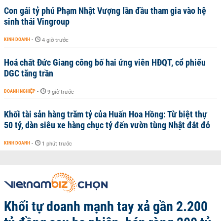
Con gái tỷ phú Phạm Nhật Vượng lần đầu tham gia vào hệ
sinh thái Vingroup
KINH DOANH
-
4 giờ trước
Hoá chất Đức Giang công bố hai ứng viên HĐQT, cổ phiếu
DGC tăng trần
DOANH NGHIỆP
-
9 giờ trước
Khối tài sản hàng trăm tỷ của Huấn Hoa Hồng: Từ biệt thự
50 tỷ, dàn siêu xe hàng chục tỷ đến vườn tùng Nhật đắt đỏ
KINH DOANH
-
1 phút trước
Khối tự doanh mạnh tay xả gần 2.200