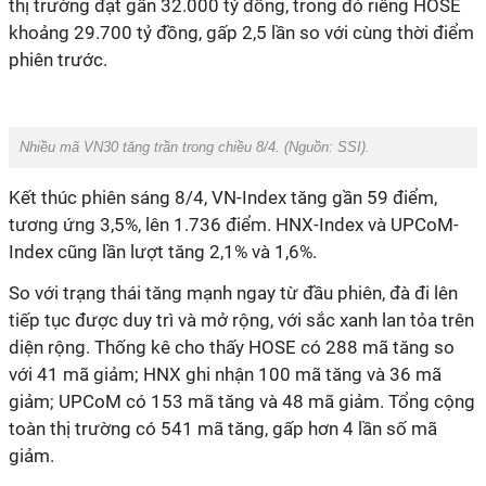
thị trường đạt gần 32.000 tỷ đồng, trong đó riêng HOSE
khoảng 29.700 tỷ đồng, gấp 2,5 lần so với cùng thời điểm
phiên trước.
Nhiều mã VN30 tăng trần trong chiều 8/4. (Nguồn:
SSI
).
Kết thúc phiên sáng 8/4, VN-Index tăng gần 59 điểm,
tương ứng 3,5%, lên 1.736 điểm. HNX-Index và UPCoM-
Index cũng lần lượt tăng 2,1% và 1,6%.
So với trạng thái tăng mạnh ngay từ đầu phiên, đà đi lên
tiếp tục được duy trì và mở rộng, với sắc xanh lan tỏa trên
diện rộng. Thống kê cho thấy HOSE có 288 mã tăng so
với 41 mã giảm; HNX ghi nhận 100 mã tăng và 36 mã
giảm; UPCoM có 153 mã tăng và 48 mã giảm. Tổng cộng
toàn thị trường có 541 mã tăng, gấp hơn 4 lần số mã
giảm.