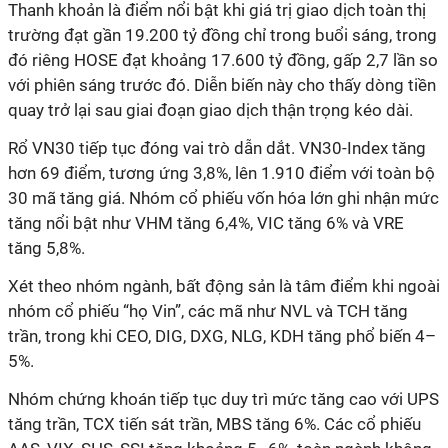
Thanh khoản là điểm nổi bật khi giá trị giao dịch toàn thị
trường đạt gần 19.200 tỷ đồng chỉ trong buổi sáng, trong
đó riêng HOSE đạt khoảng 17.600 tỷ đồng, gấp 2,7 lần so
với phiên sáng trước đó. Diễn biến này cho thấy dòng tiền
quay trở lại sau giai đoạn giao dịch thận trọng kéo dài.
Rổ VN30 tiếp tục đóng vai trò dẫn dắt. VN30-Index tăng
hơn 69 điểm, tương ứng 3,8%, lên 1.910 điểm với toàn bộ
30 mã tăng giá. Nhóm cổ phiếu vốn hóa lớn ghi nhận mức
tăng nổi bật như VHM tăng 6,4%, VIC tăng 6% và VRE
tăng 5,8%.
Xét theo nhóm ngành, bất động sản là tâm điểm khi ngoài
nhóm cổ phiếu “họ Vin”, các mã như NVL và TCH tăng
trần, trong khi CEO, DIG, DXG, NLG, KDH tăng phổ biến 4–
5%.
Nhóm chứng khoán tiếp tục duy trì mức tăng cao với UPS
tăng trần, TCX tiến sát trần, MBS tăng 6%. Các cổ phiếu