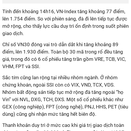
Tính đến khoảng 14h16, VN-Index tăng khoảng 77 điểm,
lên 1.754 điểm. So với phiên sáng, đà đi lên tiếp tục được
mở rộng, cho thấy lực cầu duy trì ổn định trong suốt phiên
giao dịch.
Chỉ số VN30 đóng vai trò dẫn dắt khi tăng khoảng 89
điểm, lên 1.930 điểm. Toàn bộ 30 mã trong rổ đều tăng
giá, trong đó có 6 cổ phiếu tăng trần gồm VRE, TCB, VIC,
VHM, FPT và SSI.
Sắc tím cũng lan rộng tại nhiều nhóm ngành. Ở nhóm
chứng khoán, ngoài SSI còn có VIX, VND, TCX, VDS.
Nhóm bất động sản tiếp tục mở rộng đà tăng ngoài “họ
Vin” với NVL, DXG, TCH, DXS. Một số cổ phiếu khác như
GEX (công nghiệp), FPT (công nghệ), PNJ, HHS, PET (tiêu
dùng) cũng ghi nhận mức tăng hết
biên độ
.
Thanh khoản duy trì ở mức cao khi giá trị giao dịch toàn