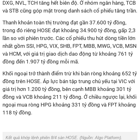
DXG, NVL, TCH tăng hết
biên độ
. Ở nhóm ngân hàng, TCB
và STB cũng góp mặt trong danh sách cổ phiếu tăng trần.
Thanh khoản toàn thị trường đạt gần 37.600 tỷ đồng,
trong đó riêng HOSE đạt khoảng 34.900 tỷ đồng, gấp 2,3
lần so với phiên trước. Các cổ phiếu thu hút dòng tiền lớn
nhất gồm SSI, HPG, VIX, SHB, FPT, MBB, MWG, VCB, MSN
và HCM, với giá trị giao dịch dao động từ khoảng 761 tỷ
đồng đến 1.907 tỷ đồng mỗi mã.
Khối ngoại trở thành điểm trừ khi bán ròng khoảng 652 tỷ
đồng trên HOSE. Áp lực bán tập trung chủ yếu tại VIC với
giá trị hơn 1.200 tỷ đồng, bên cạnh MBB khoảng 301 tỷ
đồng và VCB khoảng 211 tỷ đồng. Ở chiều ngược lại, khối
ngoại mua ròng HPG khoảng 331 tỷ đồng và FPT khoảng
118 tỷ đồng.
Kết quả khớp lệnh phiên 8/4 sàn HOSE. (Nguồn:
Algo Platform
).