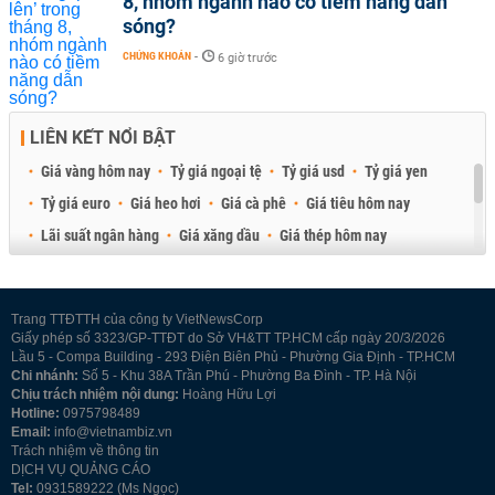
8, nhóm ngành nào có tiềm năng dẫn
sóng?
CHỨNG KHOÁN
-
6 giờ trước
LIÊN KẾT NỔI BẬT
Giá vàng hôm nay
Tỷ giá ngoại tệ
Tỷ giá usd
Tỷ giá yen
Tỷ giá euro
Giá heo hơi
Giá cà phê
Giá tiêu hôm nay
Lãi suất ngân hàng
Giá xăng dầu
Giá thép hôm nay
Giá sầu riêng
Giá thịt heo
Giá gạo
Giá cao su
Best Retail Brokers
Diễn đàn đầu tư Việt Nam 2026
Trang TTĐTTH của công ty VietNewsCorp
Giấy phép số 3323/GP-TTĐT do Sở VH&TT TP.HCM cấp ngày 20/3/2026
Lầu 5 - Compa Building - 293 Điện Biên Phủ - Phường Gia Định - TP.HCM
Chi nhánh:
Số 5 - Khu 38A Trần Phú - Phường Ba Đình - TP. Hà Nội
Chịu trách nhiệm nội dung:
Hoàng Hữu Lợi
Hotline:
0975798489
Email:
info@vietnambiz.vn
Trách nhiệm về thông tin
DỊCH VỤ QUẢNG CÁO
Tel:
0931589222 (Ms Ngọc)