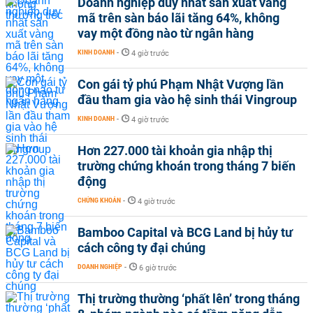
Doanh nghiệp duy nhất sản xuất vàng
mã trên sàn báo lãi tăng 64%, không
vay một đồng nào từ ngân hàng
KINH DOANH
-
4 giờ trước
Con gái tỷ phú Phạm Nhật Vượng lần
đầu tham gia vào hệ sinh thái Vingroup
KINH DOANH
-
4 giờ trước
Hơn 227.000 tài khoản gia nhập thị
trường chứng khoán trong tháng 7 biến
động
CHỨNG KHOÁN
-
4 giờ trước
Bamboo Capital và BCG Land bị hủy tư
cách công ty đại chúng
DOANH NGHIỆP
-
6 giờ trước
Thị trường thường ‘phất lên’ trong tháng