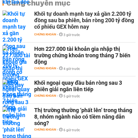
Cùng chuyên mục
Khối tự doanh mạnh tay xả gần 2.200 tỷ
đồng sau ba phiên, bán ròng 200 tỷ đồng
cổ phiếu GEX hôm nay
CHỨNG KHOÁN
-
3 giờ trước
Hơn 227.000 tài khoản gia nhập thị
trường chứng khoán trong tháng 7 biến
động
CHỨNG KHOÁN
-
4 giờ trước
Khối ngoại quay đầu bán ròng sau 3
phiên giải ngân liên tiếp
CHỨNG KHOÁN
-
5 giờ trước
Thị trường thường ‘phất lên’ trong tháng
8, nhóm ngành nào có tiềm năng dẫn
sóng?
CHỨNG KHOÁN
-
6 giờ trước