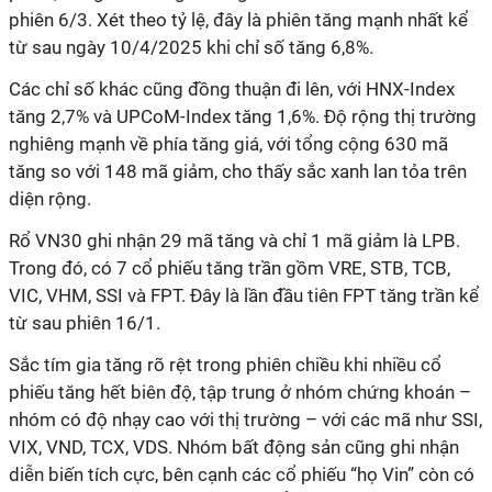
phiên 6/3. Xét theo tỷ lệ, đây là phiên tăng mạnh nhất kể
từ sau ngày 10/4/2025 khi chỉ số tăng 6,8%.
Các chỉ số khác cũng đồng thuận đi lên, với HNX-Index
tăng 2,7% và UPCoM-Index tăng 1,6%. Độ rộng thị trường
nghiêng mạnh về phía tăng giá, với tổng cộng 630 mã
tăng so với 148 mã giảm, cho thấy sắc xanh lan tỏa trên
diện rộng.
Rổ VN30 ghi nhận 29 mã tăng và chỉ 1 mã giảm là LPB.
Trong đó, có 7 cổ phiếu tăng trần gồm VRE, STB, TCB,
VIC, VHM, SSI và FPT.
Đ
ây là lần đầu tiên FPT tăng trần kể
từ sau phiên 16/1.
Sắc tím gia tăng rõ rệt trong phiên chiều khi nhiều cổ
phiếu tăng hết biên độ, tập trung ở nhóm chứng khoán –
nhóm có độ nhạy cao với thị trường – với các mã như SSI,
VIX, VND, TCX, VDS. Nhóm bất động sản cũng ghi nhận
diễn biến tích cực, bên cạnh các cổ phiếu “họ Vin” còn có